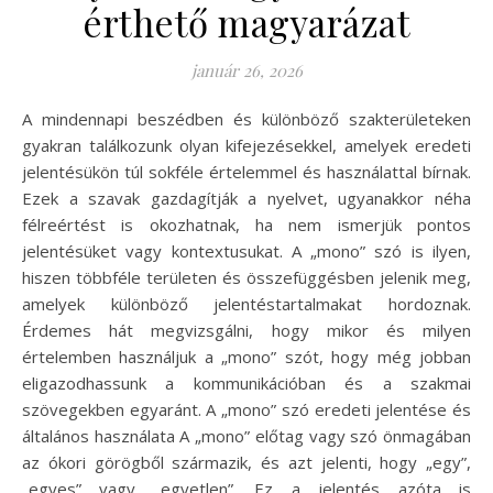
érthető magyarázat
január 26, 2026
A mindennapi beszédben és különböző szakterületeken
gyakran találkozunk olyan kifejezésekkel, amelyek eredeti
jelentésükön túl sokféle értelemmel és használattal bírnak.
Ezek a szavak gazdagítják a nyelvet, ugyanakkor néha
félreértést is okozhatnak, ha nem ismerjük pontos
jelentésüket vagy kontextusukat. A „mono” szó is ilyen,
hiszen többféle területen és összefüggésben jelenik meg,
amelyek különböző jelentéstartalmakat hordoznak.
Érdemes hát megvizsgálni, hogy mikor és milyen
értelemben használjuk a „mono” szót, hogy még jobban
eligazodhassunk a kommunikációban és a szakmai
szövegekben egyaránt. A „mono” szó eredeti jelentése és
általános használata A „mono” előtag vagy szó önmagában
az ókori görögből származik, és azt jelenti, hogy „egy”,
„egyes” vagy „egyetlen”. Ez a jelentés azóta is