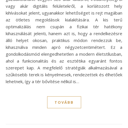
vagy akár digitális felületekről, a korlátozott hely
kihívásokat jelent, ugyanakkor lehetőséget is rejt magában
az ötletes megoldások kialakítására. A kis terű
optimalizálás nem csupán a fizikai tér hatékony
kihasználását jelenti, hanem azt is, hogy a rendelkezésre
álló helyet okosan, praktikus módon rendezzük be,
kihasználva minden apró négyzetcentimétert. Ez a
gondolkodásmód elengedhetetlen a modern életstílusban,
ahol a funkcionalitás és az esztétika egyaránt fontos
szerepet kap. A megfelelő stratégiák alkalmazásával a
szűkösebb terek is kényelmesek, rendezettek és élhetőek
lehetnek, így a tér bővítése nélkül is…
TOVÁBB