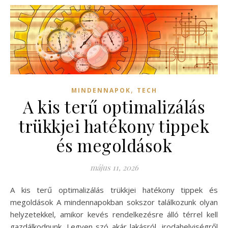
,
MINDENNAPOK
TECH
A kis terű optimalizálás
trükkjei hatékony tippek
és megoldások
május 11, 2026
A kis terű optimalizálás trükkjei hatékony tippek és
megoldások A mindennapokban sokszor találkozunk olyan
helyzetekkel, amikor kevés rendelkezésre álló térrel kell
gazdálkodnunk. Legyen szó akár lakásról, irodahelyiségről