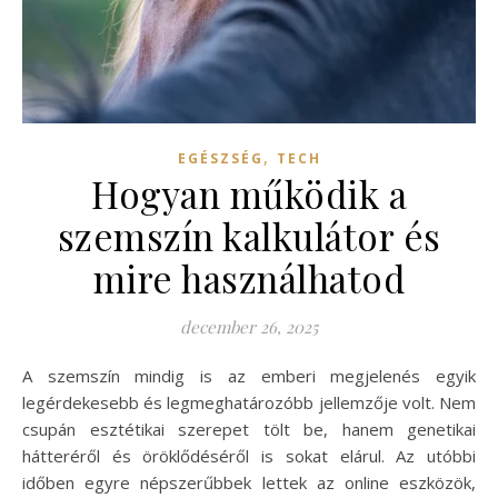
,
EGÉSZSÉG
TECH
Hogyan működik a
szemszín kalkulátor és
mire használhatod
december 26, 2025
A szemszín mindig is az emberi megjelenés egyik
legérdekesebb és legmeghatározóbb jellemzője volt. Nem
csupán esztétikai szerepet tölt be, hanem genetikai
hátteréről és öröklődéséről is sokat elárul. Az utóbbi
időben egyre népszerűbbek lettek az online eszközök,