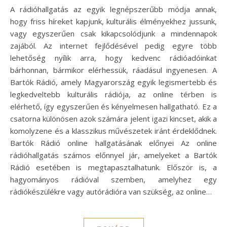
A rádióhallgatás az egyik legnépszerűbb módja annak,
hogy friss híreket kapjunk, kulturális élményekhez jussunk,
vagy egyszerűen csak kikapcsolódjunk a mindennapok
zajából. Az internet fejlődésével pedig egyre több
lehetőség nyílik arra, hogy kedvenc rádióadóinkat
bárhonnan, bármikor elérhessük, ráadásul ingyenesen. A
Bartók Rádió, amely Magyarország egyik legismertebb és
legkedveltebb kulturális rádiója, az online térben is
elérhető, így egyszerűen és kényelmesen hallgatható. Ez a
csatorna különösen azok számára jelent igazi kincset, akik a
komolyzene és a klasszikus művészetek iránt érdeklődnek.
Bartók Rádió online hallgatásának előnyei Az online
rádióhallgatás számos előnnyel jár, amelyeket a Bartók
Rádió esetében is megtapasztalhatunk. Először is, a
hagyományos rádióval szemben, amelyhez egy
rádiókészülékre vagy autórádióra van szükség, az online…