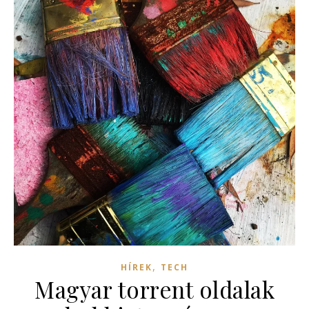
,
HÍREK
TECH
Magyar torrent oldalak