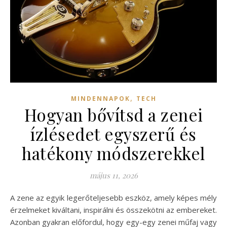
,
MINDENNAPOK
TECH
Hogyan bővítsd a zenei
ízlésedet egyszerű és
hatékony módszerekkel
május 11, 2026
A zene az egyik legerőteljesebb eszköz, amely képes mély
érzelmeket kiváltani, inspirálni és összekötni az embereket.
Azonban gyakran előfordul, hogy egy-egy zenei műfaj vagy