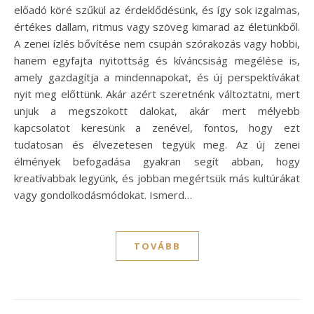
előadó köré szűkül az érdeklődésünk, és így sok izgalmas,
értékes dallam, ritmus vagy szöveg kimarad az életünkből.
A zenei ízlés bővítése nem csupán szórakozás vagy hobbi,
hanem egyfajta nyitottság és kíváncsiság megélése is,
amely gazdagítja a mindennapokat, és új perspektívákat
nyit meg előttünk. Akár azért szeretnénk változtatni, mert
unjuk a megszokott dalokat, akár mert mélyebb
kapcsolatot keresünk a zenével, fontos, hogy ezt
tudatosan és élvezetesen tegyük meg. Az új zenei
élmények befogadása gyakran segít abban, hogy
kreatívabbak legyünk, és jobban megértsük más kultúrákat
vagy gondolkodásmódokat. Ismerd…
TOVÁBB