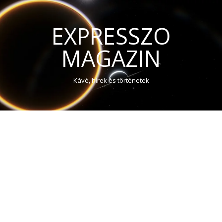
EXPRESSZO
MAGAZIN
Kávé, hírek és történetek