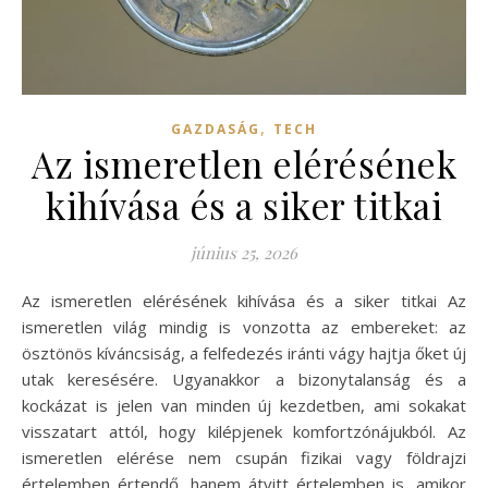
,
GAZDASÁG
TECH
Az ismeretlen elérésének
kihívása és a siker titkai
június 25, 2026
Az ismeretlen elérésének kihívása és a siker titkai Az
ismeretlen világ mindig is vonzotta az embereket: az
ösztönös kíváncsiság, a felfedezés iránti vágy hajtja őket új
utak keresésére. Ugyanakkor a bizonytalanság és a
kockázat is jelen van minden új kezdetben, ami sokakat
visszatart attól, hogy kilépjenek komfortzónájukból. Az
ismeretlen elérése nem csupán fizikai vagy földrajzi
értelemben értendő, hanem átvitt értelemben is, amikor