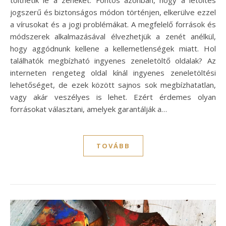
tölthetik le a zenéket. Fontos azonban, hogy a letöltés
jogszerű és biztonságos módon történjen, elkerülve ezzel
a vírusokat és a jogi problémákat. A megfelelő források és
módszerek alkalmazásával élvezhetjük a zenét anélkül,
hogy aggódnunk kellene a kellemetlenségek miatt. Hol
találhatók megbízható ingyenes zeneletöltő oldalak? Az
interneten rengeteg oldal kínál ingyenes zeneletöltési
lehetőséget, de ezek között sajnos sok megbízhatatlan,
vagy akár veszélyes is lehet. Ezért érdemes olyan
forrásokat választani, amelyek garantálják a…
TOVÁBB