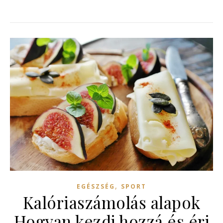
,
EGÉSZSÉG
SPORT
Kalóriaszámolás alapok
Hogyan kezdj hozzá és érj