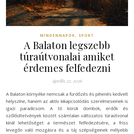
,
MINDENNAPOK
SPORT
A Balaton legszebb
túraútvonalai amiket
érdemes felfedezni
április 22, 2026
A Balaton környéke nemcsak a fürdőzés és pihenés kedvelt
helyszíne, hanem az aktív kikapcsolódás szerelmeseinek is
igazi paradicsom. A tó körüli dombok, erdők és
szőlőültetvények között számtalan változatos túraútvonal
kínál lehetőséget a természet felfedezésére, a friss
levegőn való mozgásra és a táj szépségeinek mélyebb