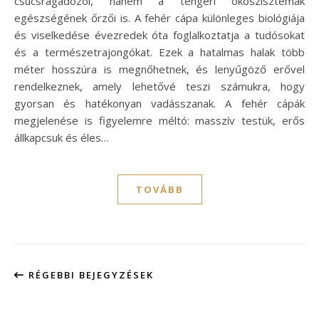
csúcsragadozói, hanem a tengeri ökoszisztémák
egészségének őrzői is. A fehér cápa különleges biológiája
és viselkedése évezredek óta foglalkoztatja a tudósokat
és a természetrajongókat. Ezek a hatalmas halak több
méter hosszúra is megnőhetnek, és lenyűgöző erővel
rendelkeznek, amely lehetővé teszi számukra, hogy
gyorsan és hatékonyan vadásszanak. A fehér cápák
megjelenése is figyelemre méltó: masszív testük, erős
állkapcsuk és éles…
TOVÁBB
RÉGEBBI BEJEGYZÉSEK