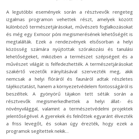
A legutóbbi események során a résztvevők rengeteg
izgalmas programon vehettek részt, amelyek között
különböző természetjárásokat, művészeti foglalkozásokat
és még egy Exmoor póni megismerésének lehetőségét is
megtalálták. Ezek a rendezvények elsősorban a helyi
közösség számára nyújtottak szórakozási és tanulási
lehetőségeket, miközben a természet szépségeit és a
művészet világát is felfedezhették. A természetjárásokat
szakértő vezetők irányításával szervezték meg, akik
nemcsak a helyi flóráról és faunáról adtak részletes
tájékoztatást, hanem a környezetvédelem fontosságáról is
beszéltek. A gyönyörű tájakon tett séták során a
résztvevők megismerkedhettek a helyi állat- és
növényvilággal, valamint a természetvédelmi projektek
jelentőségével. A gyerekek és felnőttek egyaránt élvezték
a friss levegőt, és sokan úgy érezték, hogy ezek a
programok segítettek nekik…