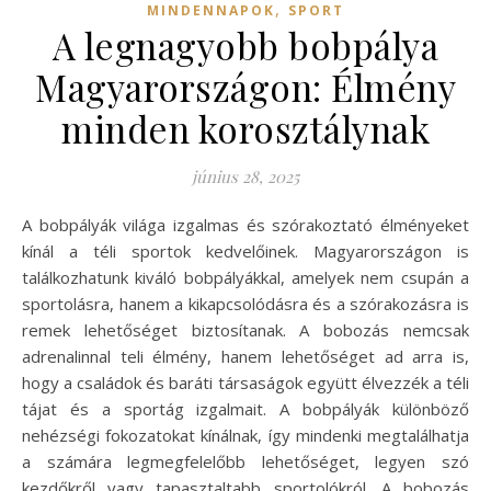
,
MINDENNAPOK
SPORT
A legnagyobb bobpálya
Magyarországon: Élmény
minden korosztálynak
június 28, 2025
A bobpályák világa izgalmas és szórakoztató élményeket
kínál a téli sportok kedvelőinek. Magyarországon is
találkozhatunk kiváló bobpályákkal, amelyek nem csupán a
sportolásra, hanem a kikapcsolódásra és a szórakozásra is
remek lehetőséget biztosítanak. A bobozás nemcsak
adrenalinnal teli élmény, hanem lehetőséget ad arra is,
hogy a családok és baráti társaságok együtt élvezzék a téli
tájat és a sportág izgalmait. A bobpályák különböző
nehézségi fokozatokat kínálnak, így mindenki megtalálhatja
a számára legmegfelelőbb lehetőséget, legyen szó
kezdőkről vagy tapasztaltabb sportolókról. A bobozás