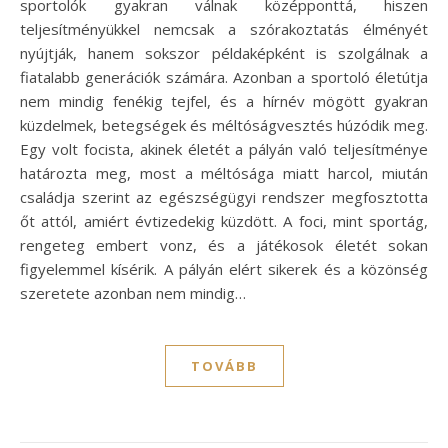
sportolók gyakran válnak középponttá, hiszen
teljesítményükkel nemcsak a szórakoztatás élményét
nyújtják, hanem sokszor példaképként is szolgálnak a
fiatalabb generációk számára. Azonban a sportoló életútja
nem mindig fenékig tejfel, és a hírnév mögött gyakran
küzdelmek, betegségek és méltóságvesztés húzódik meg.
Egy volt focista, akinek életét a pályán való teljesítménye
határozta meg, most a méltósága miatt harcol, miután
családja szerint az egészségügyi rendszer megfosztotta
őt attól, amiért évtizedekig küzdött. A foci, mint sportág,
rengeteg embert vonz, és a játékosok életét sokan
figyelemmel kísérik. A pályán elért sikerek és a közönség
szeretete azonban nem mindig…
TOVÁBB