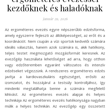
kezdőknek és haladóknak
január 29, 2026
Az ergométeres evezés egyre népszerűbb edzésforma,
amely egyszerre fejleszti az állóképességet, az erőt és a
koordinációt. Nem csupán a vízi sportok kedvelői számára
ideális választás, hanem azok számára is, akik hatékony,
teljes testet megmozgató mozgásformát keresnek. Az
evezőgép használata lehetőséget ad arra, hogy otthon
vagy edzőteremben egyaránt változatos és intenzív
edzéseket végezzünk. A rendszeres ergométeres edzés
javítja a kardiovaszkuláris egészséget, erősíti az
izomzatot, és hozzájárul a testsúly kontrolljához, így
mindenki megtalálhatja benne a számára megfelelő
kihívást. Az ergométeres evezés alapjai és helyes
technikája Az ergométeres evezés hatékonysága nagyban
múlik a helyes technikán. Az evezőgép egy összetett