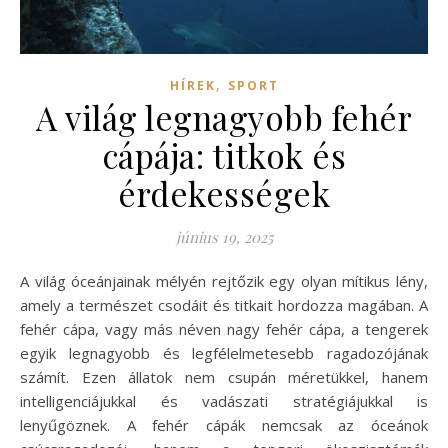
,
HÍREK
SPORT
A világ legnagyobb fehér
cápája: titkok és
érdekességek
június 19, 2025
A világ óceánjainak mélyén rejtőzik egy olyan mítikus lény,
amely a természet csodáit és titkait hordozza magában. A
fehér cápa, vagy más néven nagy fehér cápa, a tengerek
egyik legnagyobb és legfélelmetesebb ragadozójának
számít. Ezen állatok nem csupán méretükkel, hanem
intelligenciájukkal és vadászati stratégiájukkal is
lenyűgöznek. A fehér cápák nemcsak az óceánok