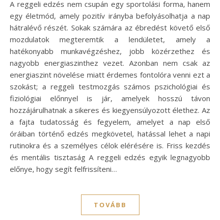
A reggeli edzés nem csupán egy sportolási forma, hanem
egy életmód, amely pozitív irányba befolyásolhatja a nap
hátralévő részét. Sokak számára az ébredést követő első
mozdulatok megteremtik a lendületet, amely a
hatékonyabb munkavégzéshez, jobb közérzethez és
nagyobb energiaszinthez vezet. Azonban nem csak az
energiaszint növelése miatt érdemes fontolóra venni ezt a
szokást; a reggeli testmozgás számos pszichológiai és
fiziológiai előnnyel is jár, amelyek hosszú távon
hozzájárulhatnak a sikeres és kiegyensúlyozott élethez. Az
a fajta tudatosság és fegyelem, amelyet a nap első
óráiban történő edzés megkövetel, hatással lehet a napi
rutinokra és a személyes célok elérésére is. Friss kezdés
és mentális tisztaság A reggeli edzés egyik legnagyobb
előnye, hogy segít felfrissíteni…
TOVÁBB