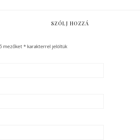
SZÓLJ HOZZÁ
ző mezőket
*
karakterrel jelöltük