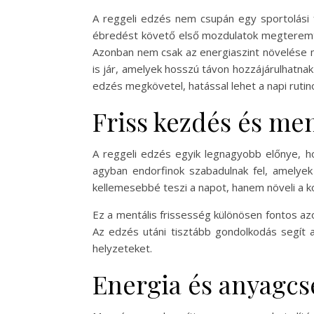
A reggeli edzés nem csupán egy sportolási 
ébredést követő első mozdulatok megteremti
Azonban nem csak az energiaszint növelése mi
is jár, amelyek hosszú távon hozzájárulhatnak
edzés megkövetel, hatással lehet a napi rutin
Friss kezdés és men
A reggeli edzés egyik legnagyobb előnye, hog
agyban endorfinok szabadulnak fel, amelyek
kellemesebbé teszi a napot, hanem növeli a k
Ez a mentális frissesség különösen fontos az
Az edzés utáni tisztább gondolkodás segít 
helyzeteket.
Energia és anyagcs