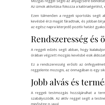
Mozgás reggel segíti az anyagcsere beindítá
Az izmok aktivitása fokozza a kalóriaégetést
Ezen túlmenően a reggeli sportolás segít a
kevésbé érzi magát fáradtnak, és jobban bírja a
az egész napra kiterjedő pozitív hatást gyakor
Rendszeresség és ö
A reggeli edzés segít abban, hogy kialakulj
óráiban végzett mozgás kevésbé esik áldozatu
Ez a rendszeresség erősíti az önfegyelmet
reggelente mozogni, az önmagában is egy siker
Jobb alvás és term
A reggeli testmozgás hozzájárulhat a term
szabályozódik. Az aktív reggel segít a test
minősége is javul.