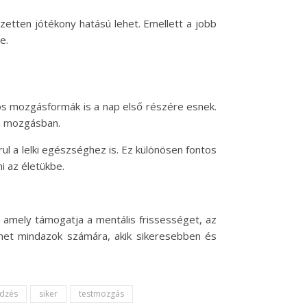
zetten jótékony hatású lehet. Emellett a jobb
e.
ös mozgásformák is a nap első részére esnek.
 a mozgásban.
ul a lelki egészséghez is. Ez különösen fontos
i az életükbe.
 amely támogatja a mentális frissességet, az
ehet mindazok számára, akik sikeresebben és
edzés
siker
testmozgás