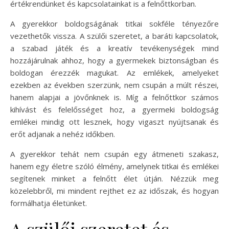
értékrendünket és kapcsolatainkat is a felnőttkorban.
A gyerekkor boldogságának titkai sokféle tényezőre
vezethetők vissza. A szülői szeretet, a baráti kapcsolatok,
a szabad játék és a kreatív tevékenységek mind
hozzájárulnak ahhoz, hogy a gyermekek biztonságban és
boldogan érezzék magukat. Az emlékek, amelyeket
ezekben az években szerzünk, nem csupán a múlt részei,
hanem alapjai a jövőnknek is. Míg a felnőttkor számos
kihívást és felelősséget hoz, a gyermeki boldogság
emlékei mindig ott lesznek, hogy vigaszt nyújtsanak és
erőt adjanak a nehéz időkben.
A gyerekkor tehát nem csupán egy átmeneti szakasz,
hanem egy életre szóló élmény, amelynek titkai és emlékei
segítenek minket a felnőtt élet útján. Nézzük meg
közelebbről, mi mindent rejthet ez az időszak, és hogyan
formálhatja életünket.
A szülői szeretet és