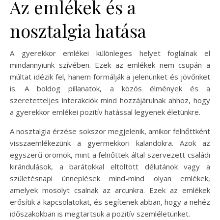
Az emlékek és a
nosztalgia hatása
A gyerekkor emlékei különleges helyet foglalnak el
mindannyiunk szívében. Ezek az emlékek nem csupán a
múltat idézik fel, hanem formálják a jelenünket és jövőnket
is. A boldog pillanatok, a közös élmények és a
szeretetteljes interakciók mind hozzájárulnak ahhoz, hogy
a gyerekkor emlékei pozitív hatással legyenek életünkre.
A nosztalgia érzése sokszor megjelenik, amikor felnőttként
visszaemlékezünk a gyermekkori kalandokra. Azok az
egyszerű örömök, mint a felnőttek által szervezett családi
kirándulások, a barátokkal eltöltött délutánok vagy a
születésnapi ünneplések mind-mind olyan emlékek,
amelyek mosolyt csalnak az arcunkra. Ezek az emlékek
erősítik a kapcsolatokat, és segítenek abban, hogy a nehéz
időszakokban is megtartsuk a pozitív szemléletünket.