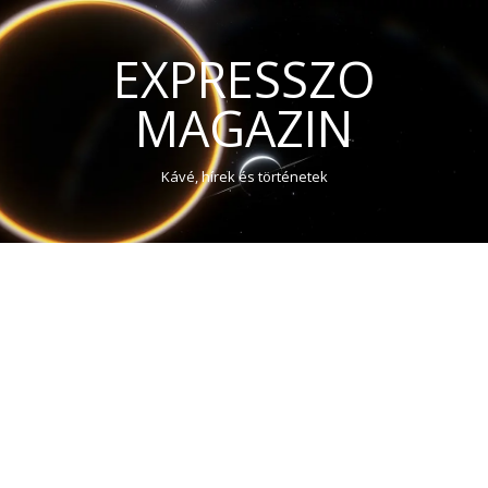
EXPRESSZO
MAGAZIN
Kávé, hírek és történetek