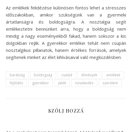
Az emlékek felidézése különösen fontos lehet a stresszes
időszakokban, amikor szükségünk van a gyermeki
ártatlanságra és boldogságra. A nosztalgia segít
emlékeztetni bennünket arra, hogy a boldogság nem
mindig a nagy eseményekből fakad, hanem sokszor a kis
dolgokban rejlik. A gyerekkor emlékei tehát nem csupán
nosztalgikus pillanatok, hanem értékes források, amelyek
segítenek minket az élet kihívásaival való megküzdésben.
barátság
boldogság
család
élmények
emlékek
fejlődés
gyerekkor
játék
növekedés
szerelem
SZÓLJ HOZZÁ