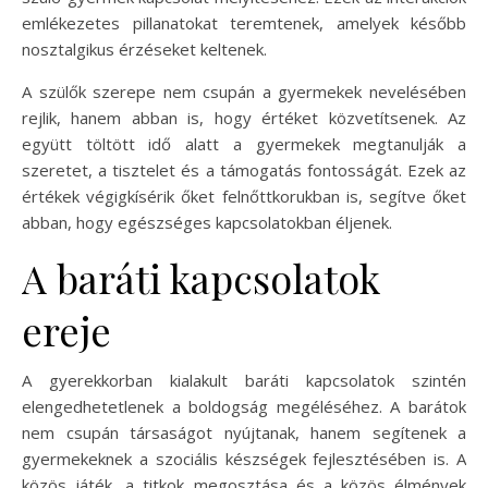
emlékezetes pillanatokat teremtenek, amelyek később
nosztalgikus érzéseket keltenek.
A szülők szerepe nem csupán a gyermekek nevelésében
rejlik, hanem abban is, hogy értéket közvetítsenek. Az
együtt töltött idő alatt a gyermekek megtanulják a
szeretet, a tisztelet és a támogatás fontosságát. Ezek az
értékek végigkísérik őket felnőttkorukban is, segítve őket
abban, hogy egészséges kapcsolatokban éljenek.
A baráti kapcsolatok
ereje
A gyerekkorban kialakult baráti kapcsolatok szintén
elengedhetetlenek a boldogság megéléséhez. A barátok
nem csupán társaságot nyújtanak, hanem segítenek a
gyermekeknek a szociális készségek fejlesztésében is. A
közös játék, a titkok megosztása és a közös élmények