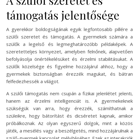
támogatás jelentősége
A gyerekkor boldogságának egyik legfontosabb pillére a
szülői szeretet és támogatás. A gyermekek számára a
szülők a legelső és legmeghatározóbb példaképek. A
szeretetteljes környezet, amelyben felnőnek, alapvetően
befolyásolja önértékelésüket és érzelmi stabilitásukat. A
szülők közelsége és figyelme hozzájárul ahhoz, hogy a
gyermekek biztonságban érezzék magukat, és bátran
felfedezhessék a világot.
A szülői támogatás nem csupán a fizikai jelenlétet jelenti,
hanem az érzelmi intelligenciát is. A gyermekeknek
szükségük van arra, hogy érezzék, számíthatnak a
szüleikre, hogy bátorítást és dicséretet kapnak, amikor
próbálkoznak. Az olyan egyszerű dolgok, mint a közös
játék, a mesélés vagy a beszélgetés, mind hozzájárulnak a
szülő-gyermek kapcsolat mélyítéséhez. Ezek az interakciók