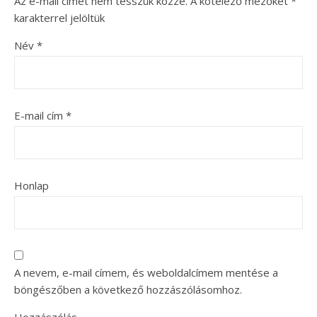
Az e-mail címet nem tesszük közzé.
A kötelező mezőket
*
karakterrel jelöltük
Név
*
E-mail cím
*
Honlap
A nevem, e-mail címem, és weboldalcímem mentése a
böngészőben a következő hozzászólásomhoz.
Hozzászólás