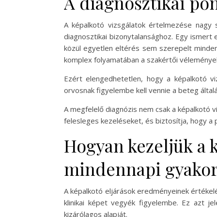
A diagnosztikai pon
A képalkotó vizsgálatok értelmezése nagy sz
diagnosztikai bizonytalansághoz. Egy ismert
közül egyetlen eltérés sem szerepelt minden 
komplex folyamatában a szakértői vélemények
Ezért elengedhetetlen, hogy a képalkotó viz
orvosnak figyelembe kell vennie a beteg által
A megfelelő diagnózis nem csak a képalkotó vi
felesleges kezeléseket, és biztosítja, hogy a
Hogyan kezeljük a 
mindennapi gyakor
A képalkotó eljárások eredményeinek értékelé
klinikai képet vegyék figyelembe. Ez azt je
kizárólagos alapját.