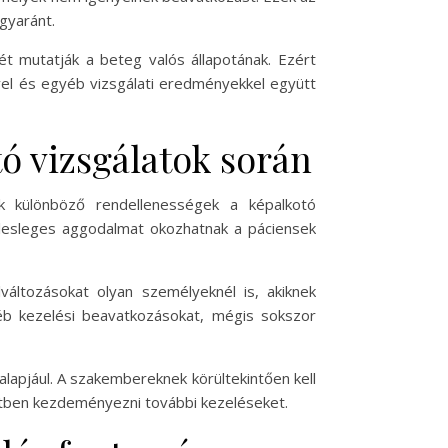
gyaránt.
ét mutatják a beteg valós állapotának. Ezért
eivel és egyéb vizsgálati eredményekkel együtt
ó vizsgálatok során
 különböző rendellenességek a képalkotó
felesleges aggodalmat okozhatnak a páciensek
változásokat olyan személyeknél is, akiknek
éb kezelési beavatkozásokat, mégis sokszor
lapjául. A szakembereknek körültekintően kell
esetben kezdeményezni további kezeléseket.