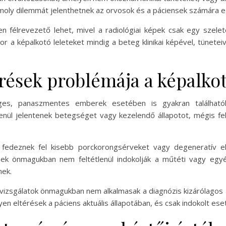
komoly dilemmát jelenthetnek az orvosok és a páciensek számára e
 félrevezető lehet, mivel a radiológiai képek csak egy szelet
kor a képalkotó leleteket mindig a beteg klinikai képével, tünet
rések problémája a képalkot
ges, panaszmentes emberek esetében is gyakran találhatók
lenül jelentenek betegséget vagy kezelendő állapotot, mégis 
 fedeznek fel kisebb porckorongsérveket vagy degeneratív el
ések önmagukban nem feltétlenül indokolják a műtéti vagy egy
nek.
 vizsgálatok önmagukban nem alkalmasak a diagnózis kizárólagos a
ilyen eltérések a páciens aktuális állapotában, és csak indokolt 