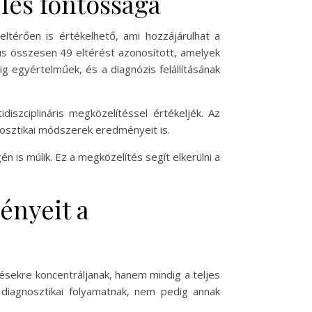
elés fontossága
eltérően is értékelhető, ami hozzájárulhat a
us összesen 49 eltérést azonosított, amelyek
g egyértelműek, és a diagnózis felállításának
iszciplináris megközelítéssel értékeljék. Az
nosztikai módszerek eredményeit is.
 is múlik. Ez a megközelítés segít elkerülni a
ényeit a
ésekre koncentráljanak, hanem mindig a teljes
a diagnosztikai folyamatnak, nem pedig annak