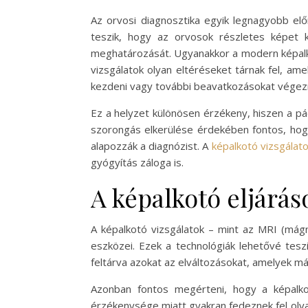
Az orvosi diagnosztika egyik legnagyobb elő
teszik, hogy az orvosok részletes képet 
meghatározását. Ugyanakkor a modern képalkot
vizsgálatok olyan eltéréseket tárnak fel, am
kezdeni vagy további beavatkozásokat végezn
Ez a helyzet különösen érzékeny, hiszen a pác
szorongás elkerülése érdekében fontos, hogy 
alapozzák a diagnózist. A
képalkotó vizsgála
gyógyítás záloga is.
A képalkotó eljárás
A képalkotó vizsgálatok – mint az MRI (má
eszközei. Ezek a technológiák lehetővé tesz
feltárva azokat az elváltozásokat, amelyek 
Azonban fontos megérteni, hogy a képalko
érzékenysége miatt gyakran fedeznek fel olya