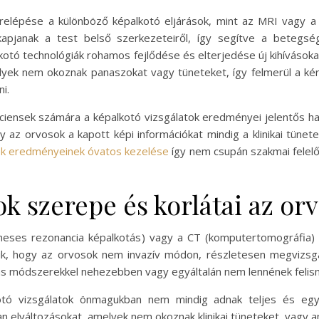
relépése a különböző képalkotó eljárások, mint az MRI vagy a
kapjanak a test belső szerkezeteiről, így segítve a betegsé
ó technológiák rohamos fejlődése és elterjedése új kihívásokat
elyek nem okoznak panaszokat vagy tüneteket, így felmerül a ké
i.
iensek számára a képalkotó vizsgálatok eredményei jelentős hatá
az orvosok a kapott képi információkat mindig a klinikai tünetek
tok eredményeinek óvatos kezelése
így nem csupán szakmai felel
ok szerepe és korlátai az or
gneses rezonancia képalkotás) vagy a CT (komputertomográfia)
ik, hogy az orvosok nem invazív módon, részletesen megvizsgá
más módszerekkel nehezebben vagy egyáltalán nem lennének felis
tó vizsgálatok önmagukban nem mindig adnak teljes és egy
n elváltozásokat, amelyek nem okoznak klinikai tüneteket, vagy