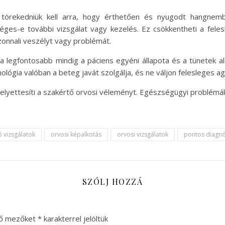
törekedniük kell arra, hogy érthetően és nyugodt hangnemb
séges-e további vizsgálat vagy kezelés. Ez csökkentheti a fel
onnali veszélyt vagy problémát.
 a legfontosabb mindig a páciens egyéni állapota és a tünetek 
lógia valóban a beteg javát szolgálja, és ne váljon felesleges a
 helyettesíti a szakértő orvosi véleményt. Egészségügyi problémá
 vizsgálatok
orvosi képalkotás
orvosi vizsgálatok
pontos diagnó
SZÓLJ HOZZÁ
ző mezőket
*
karakterrel jelöltük