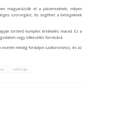
en magyarázzák el a pácienseknek, milyen
esleges szorongást, és segíthet a betegeknek
alapján történő komplex értékelés marad. Ez a
ggodalom vagy túlkezelés forrásává.
k esetén mindig forduljon szakorvoshoz, és az
zis
radiológia