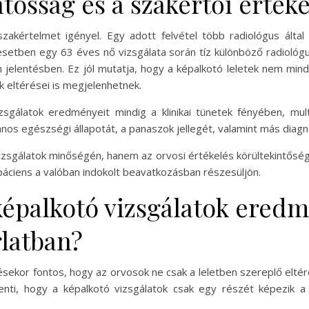
tosság és a szakértői érték
akértelmet igényel. Egy adott felvétel több radiológus által 
 esetben egy 63 éves nő vizsgálata során tíz különböző radiológ
jelentésben. Ez jól mutatja, hogy a képalkotó leletek nem mindi
 eltérései is megjelenhetnek.
sgálatok eredményeit mindig a klinikai tünetek fényében, multid
ános egészségi állapotát, a panaszok jellegét, valamint más diag
zsgálatok minőségén, hanem az orvosi értékelés körültekintőségén
 páciens a valóban indokolt beavatkozásban részesüljön.
képalkotó vizsgálatok eredm
latban?
sekor fontos, hogy az orvosok ne csak a leletben szereplő eltér
lenti, hogy a képalkotó vizsgálatok csak egy részét képezik 