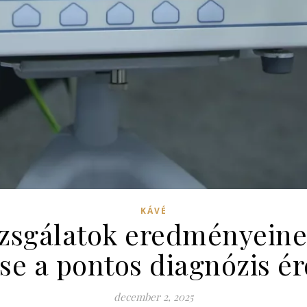
KÁVÉ
izsgálatok eredményeine
ése a pontos diagnózis é
december 2, 2025