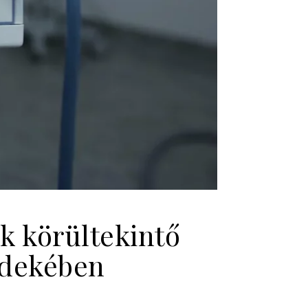
k körültekintő
rdekében