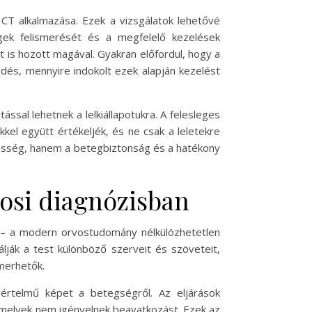
 CT alkalmazása. Ezek a vizsgálatok lehetővé
gek felismerését és a megfelelő kezelések
 is hozott magával. Gyakran előfordul, hogy a
rdés, mennyire indokolt ezek alapján kezelést
ssal lehetnek a lelkiállapotukra. A felesleges
kel együtt értékeljék, és ne csak a leletekre
ősség, hanem a betegbiztonság és a hatékony
vosi diagnózisban
 – a modern orvostudomány nélkülözhetetlen
lják a test különböző szerveit és szöveteit,
merhetők.
értelmű képet a betegségről. Az eljárások
 amelyek nem igényelnek beavatkozást. Ezek az