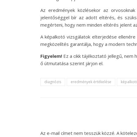
Az eredmények közlésekor az orvosoknak 
jelentőséggel bír az adott eltérés, és szük
megérteni, hogy nem minden eltérés jelent az
A képalkotó vizsgálatok elterjedése ellenére
megközelítés garantálja, hogy a modern techno
Figyelem!
Ez a cikk tájékoztató jellegű, nem
ő útmutatása szerint járjon el.
diagnózis
eredmények értékelése
képalkotó
Az e-mail címet nem tesszük közzé.
A kötele