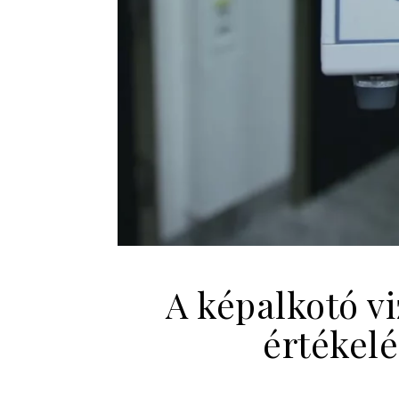
A képalkotó v
értékel