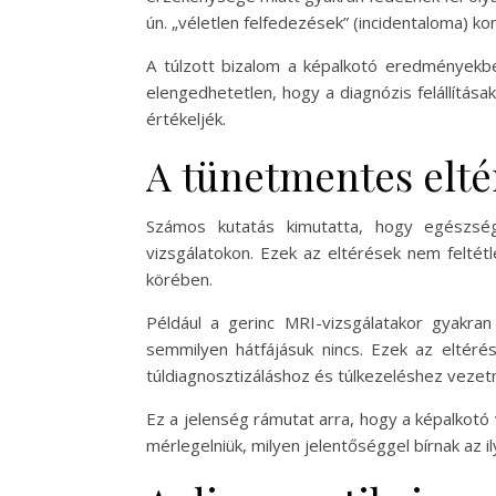
ún. „véletlen felfedezések” (incidentaloma) 
A túlzott bizalom a képalkotó eredményekben
elengedhetetlen, hogy a diagnózis felállítása
értékeljék.
A tünetmentes elté
Számos kutatás kimutatta, hogy egészsé
vizsgálatokon. Ezek az eltérések nem feltét
körében.
Például a gerinc MRI-vizsgálatakor gyakran
semmilyen hátfájásuk nincs. Ezek az eltér
túldiagnosztizáláshoz és túlkezeléshez vezet
Ez a jelenség rámutat arra, hogy a képalkotó
mérlegelniük, milyen jelentőséggel bírnak az 