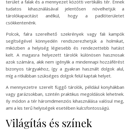
terület a falak és a mennyezet közötti vertikális tér. Ennek
tudatos kihasználásával jelentősen növelhetjük a
tárolókapacitást anélkül, hogy a padlóterületet
csökkentenénk.
Polcok, falra szerelhető szekrények vagy fali kampók
segítségével könnyedén rendszerezhetjük a holmikat,
miközben a helyiség légiesebb és rendezettebb hatást
kelt. A magasra helyezett tárolók különösen hasznosak
azok számára, akik nem igénylik a mindennapi hozzáférést
bizonyos tárgyakhoz, így a gyakran használt dolgok alul,
míg a ritkábban szükséges dolgok felül kaptak helyet.
A mennyezetre szerelt függő tárolók, például konyhákban
vagy garázsokban, szintén praktikus megoldások lehetnek.
Ily módon a tér háromdimenziós kihasználása valósul meg,
ami a kis terű helyiségek esetében kulcsfontosságú.
Világítás és színek