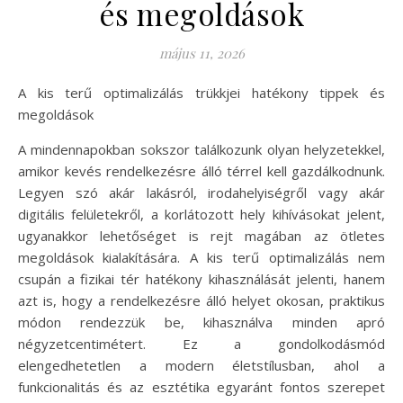
és megoldások
május 11, 2026
A kis terű optimalizálás trükkjei hatékony tippek és
megoldások
A mindennapokban sokszor találkozunk olyan helyzetekkel,
amikor kevés rendelkezésre álló térrel kell gazdálkodnunk.
Legyen szó akár lakásról, irodahelyiségről vagy akár
digitális felületekről, a korlátozott hely kihívásokat jelent,
ugyanakkor lehetőséget is rejt magában az ötletes
megoldások kialakítására. A kis terű optimalizálás nem
csupán a fizikai tér hatékony kihasználását jelenti, hanem
azt is, hogy a rendelkezésre álló helyet okosan, praktikus
módon rendezzük be, kihasználva minden apró
négyzetcentimétert. Ez a gondolkodásmód
elengedhetetlen a modern életstílusban, ahol a
funkcionalitás és az esztétika egyaránt fontos szerepet