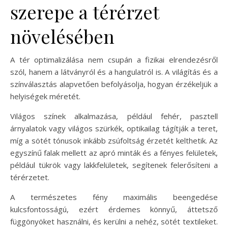
szerepe a térérzet
növelésében
A tér optimalizálása nem csupán a fizikai elrendezésről
szól, hanem a látványról és a hangulatról is. A világítás és a
színválasztás alapvetően befolyásolja, hogyan érzékeljük a
helyiségek méretét.
Világos színek alkalmazása, például fehér, pasztell
árnyalatok vagy világos szürkék, optikailag tágítják a teret,
míg a sötét tónusok inkább zsúfoltság érzetét kelthetik. Az
egyszínű falak mellett az apró minták és a fényes felületek,
például tükrök vagy lakkfelületek, segítenek felerősíteni a
térérzetet.
A természetes fény maximális beengedése
kulcsfontosságú, ezért érdemes könnyű, áttetsző
függönyöket használni, és kerülni a nehéz, sötét textileket.