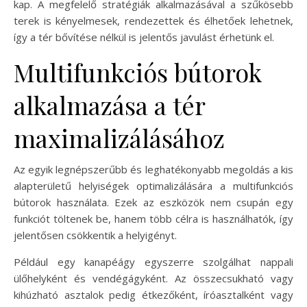
kap. A megfelelő stratégiák alkalmazásával a szűkösebb
terek is kényelmesek, rendezettek és élhetőek lehetnek,
így a tér bővítése nélkül is jelentős javulást érhetünk el.
Multifunkciós bútorok
alkalmazása a tér
maximalizálásához
Az egyik legnépszerűbb és leghatékonyabb megoldás a kis
alapterületű helyiségek optimalizálására a multifunkciós
bútorok használata. Ezek az eszközök nem csupán egy
funkciót töltenek be, hanem több célra is használhatók, így
jelentősen csökkentik a helyigényt.
Például egy kanapéágy egyszerre szolgálhat nappali
ülőhelyként és vendégágyként. Az összecsukható vagy
kihúzható asztalok pedig étkezőként, íróasztalként vagy