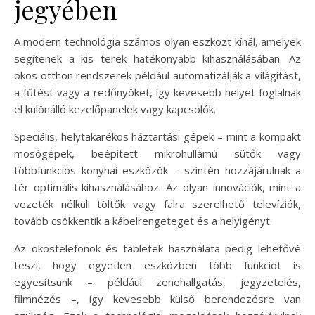
jegyében
A modern technológia számos olyan eszközt kínál, amelyek
segítenek a kis terek hatékonyabb kihasználásában. Az
okos otthon rendszerek például automatizálják a világítást,
a fűtést vagy a redőnyöket, így kevesebb helyet foglalnak
el különálló kezelőpanelek vagy kapcsolók.
Speciális, helytakarékos háztartási gépek – mint a kompakt
mosógépek, beépített mikrohullámú sütők vagy
többfunkciós konyhai eszközök – szintén hozzájárulnak a
tér optimális kihasználásához. Az olyan innovációk, mint a
vezeték nélküli töltők vagy falra szerelhető televíziók,
tovább csökkentik a kábelrengeteget és a helyigényt.
Az okostelefonok és tabletek használata pedig lehetővé
teszi, hogy egyetlen eszközben több funkciót is
egyesítsünk – például zenehallgatás, jegyzetelés,
filmnézés –, így kevesebb külső berendezésre van