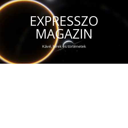
EXPRESSZO
MAGAZIN
Kávé, hírek és történetek