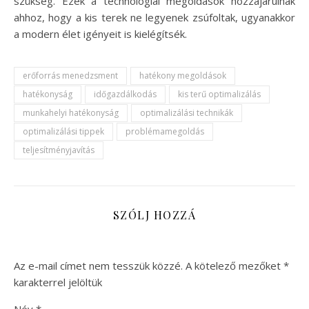
szükség. Ezek a technológiai megoldások hozzájárulnak
ahhoz, hogy a kis terek ne legyenek zsúfoltak, ugyanakkor
a modern élet igényeit is kielégítsék.
erőforrás menedzsment
hatékony megoldások
hatékonyság
időgazdálkodás
kis terű optimalizálás
munkahelyi hatékonyság
optimalizálási technikák
optimalizálási tippek
problémamegoldás
teljesítményjavítás
SZÓLJ HOZZÁ
Az e-mail címet nem tesszük közzé.
A kötelező mezőket
*
karakterrel jelöltük
Név
*