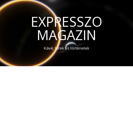
EXPRESSZO
MAGAZIN
Kávé, hírek és történetek