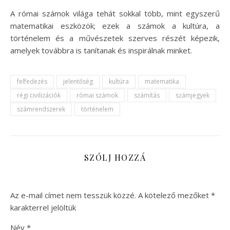
A római számok világa tehát sokkal több, mint egyszerű
matematikai eszközök; ezek a számok a kultúra, a
történelem és a művészetek szerves részét képezik,
amelyek továbbra is tanítanak és inspirálnak minket.
felfedezés
jelentőség
kultúra
matematika
régi civilizációk
római számok
számítás
számjegyek
számrendszerek
történelem
SZÓLJ HOZZÁ
Az e-mail címet nem tesszük közzé.
A kötelező mezőket
*
karakterrel jelöltük
Név
*