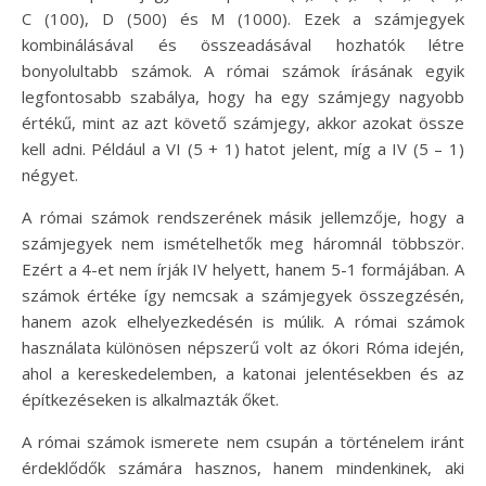
C (100), D (500) és M (1000). Ezek a számjegyek
kombinálásával és összeadásával hozhatók létre
bonyolultabb számok. A római számok írásának egyik
legfontosabb szabálya, hogy ha egy számjegy nagyobb
értékű, mint az azt követő számjegy, akkor azokat össze
kell adni. Például a VI (5 + 1) hatot jelent, míg a IV (5 – 1)
négyet.
A római számok rendszerének másik jellemzője, hogy a
számjegyek nem ismételhetők meg háromnál többször.
Ezért a 4-et nem írják IV helyett, hanem 5-1 formájában. A
számok értéke így nemcsak a számjegyek összegzésén,
hanem azok elhelyezkedésén is múlik. A római számok
használata különösen népszerű volt az ókori Róma idején,
ahol a kereskedelemben, a katonai jelentésekben és az
építkezéseken is alkalmazták őket.
A római számok ismerete nem csupán a történelem iránt
érdeklődők számára hasznos, hanem mindenkinek, aki