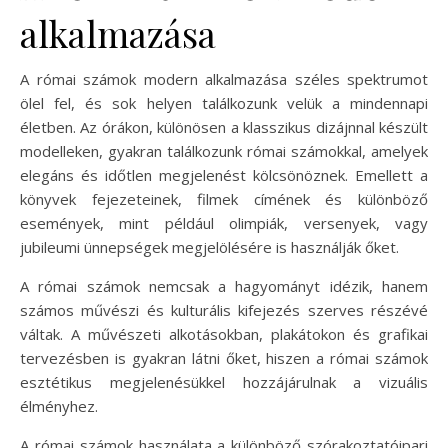
alkalmazása
A római számok modern alkalmazása széles spektrumot
ölel fel, és sok helyen találkozunk velük a mindennapi
életben. Az órákon, különösen a klasszikus dizájnnal készült
modelleken, gyakran találkozunk római számokkal, amelyek
elegáns és időtlen megjelenést kölcsönöznek. Emellett a
könyvek fejezeteinek, filmek címének és különböző
események, mint például olimpiák, versenyek, vagy
jubileumi ünnepségek megjelölésére is használják őket.
A római számok nemcsak a hagyományt idézik, hanem
számos művészi és kulturális kifejezés szerves részévé
váltak. A művészeti alkotásokban, plakátokon és grafikai
tervezésben is gyakran látni őket, hiszen a római számok
esztétikus megjelenésükkel hozzájárulnak a vizuális
élményhez.
A római számok használata a különböző szórakoztatóipari