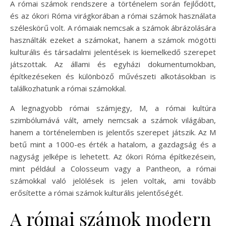
A római számok rendszere a történelem során fejlődött,
és az ókori Róma virágkorában a római számok használata
széleskörű volt. A rómaiak nemcsak a számok ábrázolására
használták ezeket a számokat, hanem a számok mögötti
kulturális és társadalmi jelentések is kiemelkedő szerepet
játszottak. Az állami és egyházi dokumentumokban,
építkezéseken és különböző művészeti alkotásokban is
találkozhatunk a római számokkal.
A legnagyobb római számjegy, M, a római kultúra
szimbólumává vált, amely nemcsak a számok világában,
hanem a történelemben is jelentős szerepet játszik. Az M
betű mint a 1000-es érték a hatalom, a gazdagság és a
nagyság jelképe is lehetett. Az ókori Róma építkezésein,
mint például a Colosseum vagy a Pantheon, a római
számokkal való jelölések is jelen voltak, ami tovább
erősítette a római számok kulturális jelentőségét.
A római számok modern