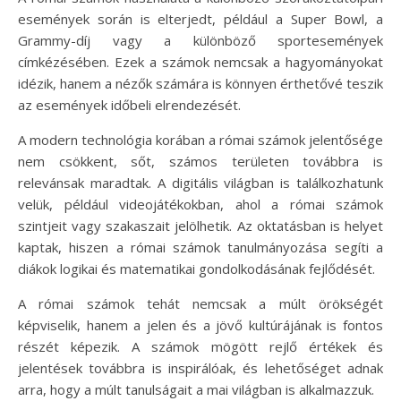
események során is elterjedt, például a Super Bowl, a
Grammy-díj vagy a különböző sportesemények
címkézésében. Ezek a számok nemcsak a hagyományokat
idézik, hanem a nézők számára is könnyen érthetővé teszik
az események időbeli elrendezését.
A modern technológia korában a római számok jelentősége
nem csökkent, sőt, számos területen továbbra is
relevánsak maradtak. A digitális világban is találkozhatunk
velük, például videojátékokban, ahol a római számok
szintjeit vagy szakaszait jelölhetik. Az oktatásban is helyet
kaptak, hiszen a római számok tanulmányozása segíti a
diákok logikai és matematikai gondolkodásának fejlődését.
A római számok tehát nemcsak a múlt örökségét
képviselik, hanem a jelen és a jövő kultúrájának is fontos
részét képezik. A számok mögött rejlő értékek és
jelentések továbbra is inspirálóak, és lehetőséget adnak
arra, hogy a múlt tanulságait a mai világban is alkalmazzuk.