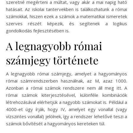
szeretné megérteni a múltat, vagy akár a mai napig ható
hatásait. Az iskolai tantervekben is találkozhatunk a római
számokkal, hiszen ezek a számok a matematikai ismeretek
szerves részét képezik, és segítenek a logikus
gondolkodás fejlesztésében is.
A legnagyobb római
számjegy története
A legnagyobb római számjegy, amelyet a hagyományos
római számrendszerben használnak, az M, azaz 1000.
Azonban a római számok rendszere nem áll meg itt. A
római számok kiterjesztésével, különféle kombinációk
létrehozásával elérhetjük a nagyobb számokat is. Például a
4000-et úgy írják, hogy IV, amelyet egy vonallal (vagy
vízszintes vonallal) jelölnek, így a rendszer lehetővé teszi a
számok bővítését a hagyományos kereteken túl.