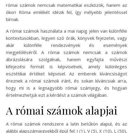
római számok nemcsak matematikai eszközök, hanem az
ókori Róma emlékét idézik fel, így mélyebb jelentéssel
bírnak.
A római számok használata a mai napig jelen van különféle
kontextusokban, legyen szó órák, könyvek fejezetei, vagy
akár különféle rendezvények és események
megjelöléséről. A római számok nemcsak a számok
ábrázolására szolgálnak, hanem egyfajta művészi
kifejezési formát is képviselnek, amely különleges
esztétikai értéket képvisel. Az emberek kíváncsiságot
éreznek a római számok iránt, és sokan kíváncsiak arra,
hogy mi is a legnagyobb római számjegy, és hogyan
értelmezhetjük ezt a kérdést a számok világában.
A római számok alapjai
A római számok rendszere a latin betűkön alapul, és az
alábbi alapszámjegyekből épül fel: I (1), V (5), X (10), L (50),