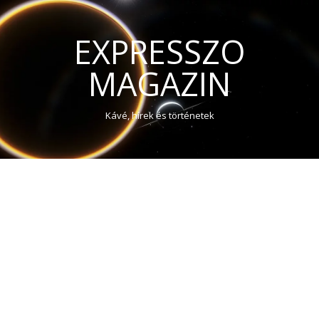
EXPRESSZO
MAGAZIN
Kávé, hírek és történetek