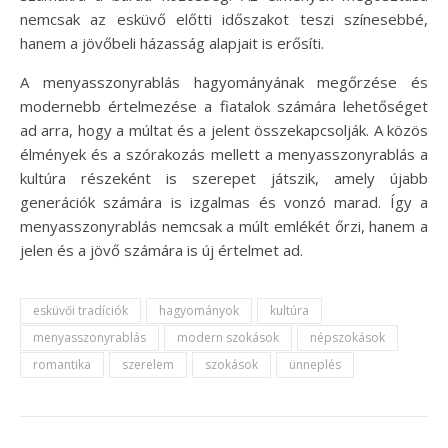
nemcsak az esküvő előtti időszakot teszi színesebbé,
hanem a jövőbeli házasság alapjait is erősíti.
A menyasszonyrablás hagyományának megőrzése és
modernebb értelmezése a fiatalok számára lehetőséget
ad arra, hogy a múltat és a jelent összekapcsolják. A közös
élmények és a szórakozás mellett a menyasszonyrablás a
kultúra részeként is szerepet játszik, amely újabb
generációk számára is izgalmas és vonzó marad. Így a
menyasszonyrablás nemcsak a múlt emlékét őrzi, hanem a
jelen és a jövő számára is új értelmet ad.
esküvői tradíciók
hagyományok
kultúra
menyasszonyrablás
modern szokások
népszokások
romantika
szerelem
szokások
ünneplés