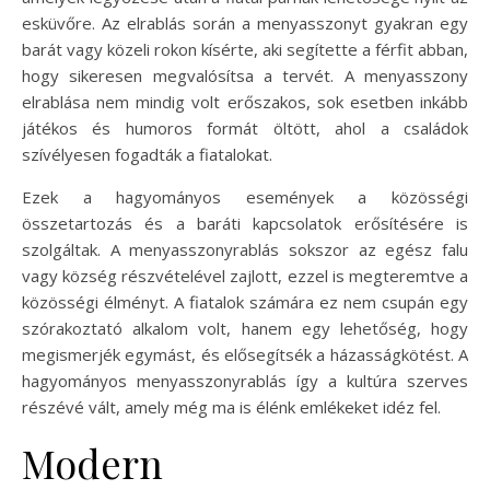
esküvőre. Az elrablás során a menyasszonyt gyakran egy
barát vagy közeli rokon kísérte, aki segítette a férfit abban,
hogy sikeresen megvalósítsa a tervét. A menyasszony
elrablása nem mindig volt erőszakos, sok esetben inkább
játékos és humoros formát öltött, ahol a családok
szívélyesen fogadták a fiatalokat.
Ezek a hagyományos események a közösségi
összetartozás és a baráti kapcsolatok erősítésére is
szolgáltak. A menyasszonyrablás sokszor az egész falu
vagy község részvételével zajlott, ezzel is megteremtve a
közösségi élményt. A fiatalok számára ez nem csupán egy
szórakoztató alkalom volt, hanem egy lehetőség, hogy
megismerjék egymást, és elősegítsék a házasságkötést. A
hagyományos menyasszonyrablás így a kultúra szerves
részévé vált, amely még ma is élénk emlékeket idéz fel.
Modern