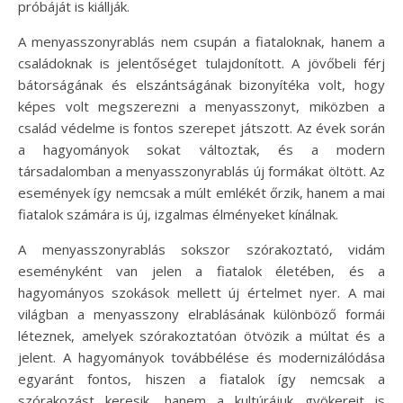
próbáját is kiállják.
A menyasszonyrablás nem csupán a fiataloknak, hanem a
családoknak is jelentőséget tulajdonított. A jövőbeli férj
bátorságának és elszántságának bizonyítéka volt, hogy
képes volt megszerezni a menyasszonyt, miközben a
család védelme is fontos szerepet játszott. Az évek során
a hagyományok sokat változtak, és a modern
társadalomban a menyasszonyrablás új formákat öltött. Az
események így nemcsak a múlt emlékét őrzik, hanem a mai
fiatalok számára is új, izgalmas élményeket kínálnak.
A menyasszonyrablás sokszor szórakoztató, vidám
eseményként van jelen a fiatalok életében, és a
hagyományos szokások mellett új értelmet nyer. A mai
világban a menyasszony elrablásának különböző formái
léteznek, amelyek szórakoztatóan ötvözik a múltat és a
jelent. A hagyományok továbbélése és modernizálódása
egyaránt fontos, hiszen a fiatalok így nemcsak a
szórakozást keresik, hanem a kultúrájuk gyökereit is