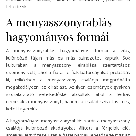
felfedezik.
A menyasszonyrablás
hagyományos formái
A menyasszonyrablás hagyományos formái a világ
különböző tájain más és más színezetet kaptak. Sok
kultúrában a menyasszony elrablása szertartásos
esemény volt, ahol a fiatal férfiak bátorságukat próbálták
ki, miközben a menyasszony családja megpróbálta
megakadályozni az elrablást. Az ilyen események gyakran
szórakoztató vetélkedőkké alakultak, ahol a férfiak
nemcsak a menyasszonyt, hanem a család szívét is meg
kellett nyerniük.
A hagyományos menyasszonyrablás során a menyasszony
családja különböző akadályokat állított a férjjelölt elé,
amelyek legyőzése után a fiatal párnak lehetősége nyílt az