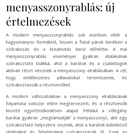
menyasszonyrablás: új
értelmezések
A modern menyasszonyrablás sok esetben eltér a
hagyományos formáktól, hiszen a fiatal párok körében a
szórakozás és a kreativitás kerül előtérbe. A mai
menyasszonyrablás eseményei gyakran átalakulnak
szórakoztató bulikká, ahol a barátok és a családtagok
aktívan részt vesznek a menyasszony elrablásában. A cél,
hogy emlékezetes pillanatokat teremtsenek, és
szórakoztassák a résztvevőket.
A modern változatokban a menyasszony elrablásának
folyamata sokszor előre megtervezett, és a résztvevők
közötti együttműködésen alapul. Például a vőlegény
barátai gyakran „megtámadják” a menyasszonyt, akit egy
szórakoztató helyszínre visznek, ahol a barátok különböző
játékokkal és feladatokkal szórakoztatják őt. Ezek az