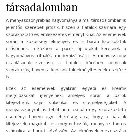
társadalomban
A menyasszonyrablás hagyománya a mai társadalomban is
jelentős szerepet játszik, hiszen a fiatalok számára egy
szórakoztató és emlékezetes élményt kínál. Az események
során a közösségi élmények és a baráti kapcsolatok
erősödnek, miközben a párok új utakat keresnek a
hagyományos rituálék modernizálására. A menyasszony
elrablásának szokása a fiatalok körében nemcsak
szórakozás, hanem a kapcsolatok elmélyítésének eszköze
is.
Ezek az események gyakran egyedi és kreatív
megoldásokat igényelnek, amelyek során a párok
kifejezhetik saját stílusukat és személyiségüket. A
menyasszonyrablás tehát nem csupán egy szórakoztató
esemény, hanem egy lehetőség arra, hogy a fiatalok
kifejezzék magukat, és megmutassák, mennyire fontos
számukra a baráti közösség. Az élmények megosztása