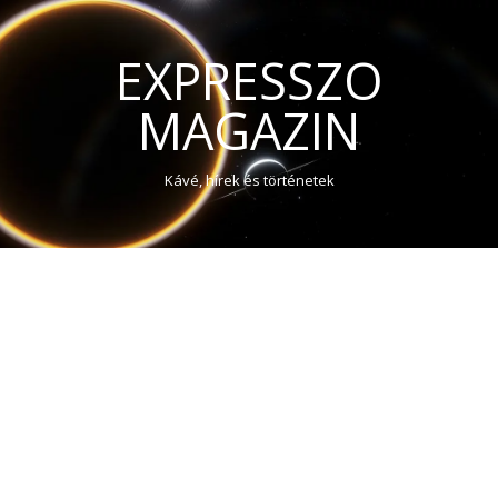
EXPRESSZO
MAGAZIN
Kávé, hírek és történetek