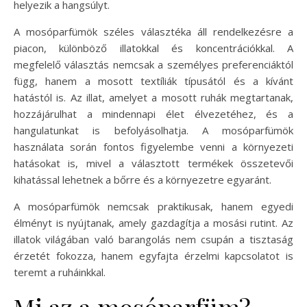
helyezik a hangsúlyt.
A mosóparfümök széles választéka áll rendelkezésre a
piacon, különböző illatokkal és koncentrációkkal. A
megfelelő választás nemcsak a személyes preferenciáktól
függ, hanem a mosott textíliák típusától és a kívánt
hatástól is. Az illat, amelyet a mosott ruhák megtartanak,
hozzájárulhat a mindennapi élet élvezetéhez, és a
hangulatunkat is befolyásolhatja. A mosóparfümök
használata során fontos figyelembe venni a környezeti
hatásokat is, mivel a választott termékek összetevői
kihatással lehetnek a bőrre és a környezetre egyaránt.
A mosóparfümök nemcsak praktikusak, hanem egyedi
élményt is nyújtanak, amely gazdagítja a mosási rutint. Az
illatok világában való barangolás nem csupán a tisztaság
érzetét fokozza, hanem egyfajta érzelmi kapcsolatot is
teremt a ruháinkkal.
Mi az a mosóparfüm?