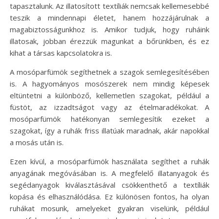
tapasztalunk. Az illatosított textíliák nemcsak kellemesebbé
teszik a mindennapi életet, hanem hozzájárulnak a
magabiztosságunkhoz is. Amikor tudjuk, hogy ruháink
illatosak, jobban érezzük magunkat a bőrünkben, és ez
kihat a társas kapcsolatokra is.
A mosóparfümök segíthetnek a szagok semlegesítésében
is. A hagyományos mosószerek nem mindig képesek
eltüntetni a különböző, kellemetlen szagokat, például a
füstöt, az izzadtságot vagy az ételmaradékokat. A
mosóparfümök hatékonyan semlegesítik ezeket a
szagokat, így a ruhák friss illatúak maradnak, akár napokkal
a mosás után is.
Ezen kívül, a mosóparfümök használata segíthet a ruhák
anyagának megóvásában is. A megfelelő illatanyagok és
segédanyagok kiválasztásával csökkenthető a textíliák
kopása és elhasználódása. Ez különösen fontos, ha olyan
ruhákat mosunk, amelyeket gyakran viselünk, például