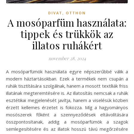
,
DIVAT
OTTHON
A mosóparfüm használata:
tippek és trükkök az
illatos ruhákért
november 28, 2024
A mosóparfümök használata egyre népszerűbbé válik a
modern háztartásokban. Ezek a termékek nem csupán a
ruhák tisztítására szolgálnak, hanem a mosott textíliák friss
illatának megteremtésére is. Az illatosítás nemcsak a ruhák
esztétikai megjelenését javítja, hanem a viselésük közben
érzett kellemes érzetet is fokozza. Míg a hagyományos
mosószerek főként a szennyeződések eltávolítására
összpontosítanak, addig a mosóparfümök a szagok
semlegesítésére és az illatok hosszú távú megőrzésére