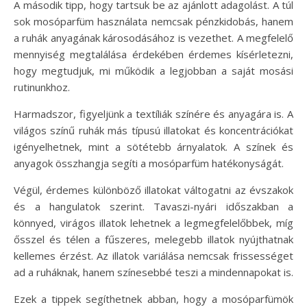
A második tipp, hogy tartsuk be az ajánlott adagolást. A túl
sok mosóparfüm használata nemcsak pénzkidobás, hanem
a ruhák anyagának károsodásához is vezethet. A megfelelő
mennyiség megtalálása érdekében érdemes kísérletezni,
hogy megtudjuk, mi működik a legjobban a saját mosási
rutinunkhoz.
Harmadszor, figyeljünk a textíliák színére és anyagára is. A
világos színű ruhák más típusú illatokat és koncentrációkat
igényelhetnek, mint a sötétebb árnyalatok. A színek és
anyagok összhangja segíti a mosóparfüm hatékonyságát.
Végül, érdemes különböző illatokat váltogatni az évszakok
és a hangulatok szerint. Tavaszi-nyári időszakban a
könnyed, virágos illatok lehetnek a legmegfelelőbbek, míg
ősszel és télen a fűszeres, melegebb illatok nyújthatnak
kellemes érzést. Az illatok variálása nemcsak frissességet
ad a ruháknak, hanem színesebbé teszi a mindennapokat is.
Ezek a tippek segíthetnek abban, hogy a mosóparfümök