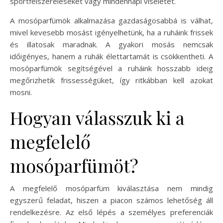
sportfelszereléseket vagy mindennapi viseletet.
A mosóparfümök alkalmazása gazdaságosabbá is válhat,
mivel kevesebb mosást igényelhetünk, ha a ruháink frissek
és illatosak maradnak. A gyakori mosás nemcsak
időigényes, hanem a ruhák élettartamát is csökkentheti. A
mosóparfümök segítségével a ruháink hosszabb ideig
megőrizhetik frissességüket, így ritkábban kell azokat
mosni.
Hogyan válasszuk ki a
megfelelő
mosóparfümöt?
A megfelelő mosóparfüm kiválasztása nem mindig
egyszerű feladat, hiszen a piacon számos lehetőség áll
rendelkezésre. Az első lépés a személyes preferenciák