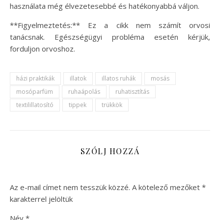
használata még élvezetesebbé és hatékonyabbá váljon.
**Figyelmeztetés:** Ez a cikk nem számít orvosi
tanácsnak. Egészségügyi probléma esetén kérjük,
forduljon orvoshoz.
házi praktikák
illatok
illatos ruhák
mosás
mosóparfüm
ruhaápolás
ruhatisztítás
textilillatosító
tippek
trükkök
SZÓLJ HOZZÁ
Az e-mail címet nem tesszük közzé.
A kötelező mezőket
*
karakterrel jelöltük
Név
*