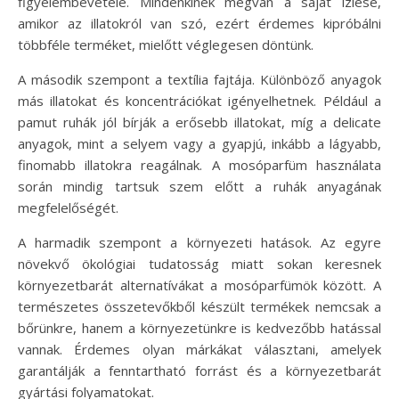
figyelembevétele. Mindenkinek megvan a saját ízlése,
amikor az illatokról van szó, ezért érdemes kipróbálni
többféle terméket, mielőtt véglegesen döntünk.
A második szempont a textília fajtája. Különböző anyagok
más illatokat és koncentrációkat igényelhetnek. Például a
pamut ruhák jól bírják a erősebb illatokat, míg a delicate
anyagok, mint a selyem vagy a gyapjú, inkább a lágyabb,
finomabb illatokra reagálnak. A mosóparfüm használata
során mindig tartsuk szem előtt a ruhák anyagának
megfelelőségét.
A harmadik szempont a környezeti hatások. Az egyre
növekvő ökológiai tudatosság miatt sokan keresnek
környezetbarát alternatívákat a mosóparfümök között. A
természetes összetevőkből készült termékek nemcsak a
bőrünkre, hanem a környezetünkre is kedvezőbb hatással
vannak. Érdemes olyan márkákat választani, amelyek
garantálják a fenntartható forrást és a környezetbarát
gyártási folyamatokat.