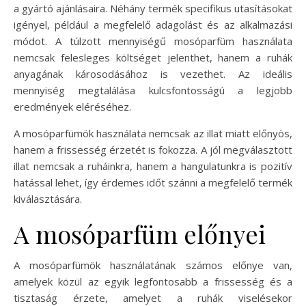
a gyártó ajánlásaira. Néhány termék specifikus utasításokat
igényel, például a megfelelő adagolást és az alkalmazási
módot. A túlzott mennyiségű mosóparfüm használata
nemcsak felesleges költséget jelenthet, hanem a ruhák
anyagának károsodásához is vezethet. Az ideális
mennyiség megtalálása kulcsfontosságú a legjobb
eredmények eléréséhez.
A mosóparfümök használata nemcsak az illat miatt előnyös,
hanem a frissesség érzetét is fokozza. A jól megválasztott
illat nemcsak a ruháinkra, hanem a hangulatunkra is pozitív
hatással lehet, így érdemes időt szánni a megfelelő termék
kiválasztására.
A mosóparfüm előnyei
A mosóparfümök használatának számos előnye van,
amelyek közül az egyik legfontosabb a frissesség és a
tisztaság érzete, amelyet a ruhák viselésekor