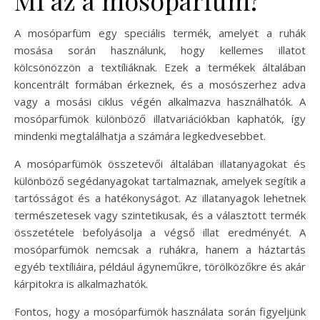
A mosóparfüm egy speciális termék, amelyet a ruhák
mosása során használunk, hogy kellemes illatot
kölcsönözzön a textíliáknak. Ezek a termékek általában
koncentrált formában érkeznek, és a mosószerhez adva
vagy a mosási ciklus végén alkalmazva használhatók. A
mosóparfümök különböző illatvariációkban kaphatók, így
mindenki megtalálhatja a számára legkedvesebbet.
A mosóparfümök összetevői általában illatanyagokat és
különböző segédanyagokat tartalmaznak, amelyek segítik a
tartósságot és a hatékonyságot. Az illatanyagok lehetnek
természetesek vagy szintetikusak, és a választott termék
összetétele befolyásolja a végső illat eredményét. A
mosóparfümök nemcsak a ruhákra, hanem a háztartás
egyéb textíliáira, például ágyneműkre, törölközőkre és akár
kárpitokra is alkalmazhatók.
Fontos, hogy a mosóparfümök használata során figyeljünk