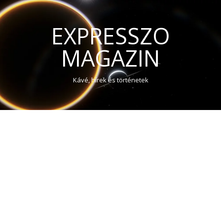
EXPRESSZO
MAGAZIN
Kávé, hírek és történetek