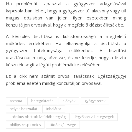
Ha problémát tapasztal a gyógyszer adagolásával
kapcsolatban, lehet, hogy a gyógyszer túl alacsony vagy túl
magas dózisban van jelen. Ilyen esetekben mindig
konzultáljon orvosával, hogy a megfelelő dózist állítsák be.
A készülék tisztítása is kulcsfontosságú a megfelelő
működés érdekében. Ha elhanyagolja a tisztítást, a
gyógyszer hatékonysága csökkenhet. A tisztítási
utasításokat mindig kövesse, és ne feledje, hogy a tiszta
készülék segít a légúti problémák kezelésében.
Ez a cikk nem számít orvosi tanácsnak. Egészségügyi
probléma esetén mindig konzultáljon orvosával.
asthma
betegoktatás
előnyök
gyógyszerek
helyes használat
inhalátor
krónikus obstruktív tüdőbetegség
légzőszervi betegségek
philips respironics
tüdő egészsége