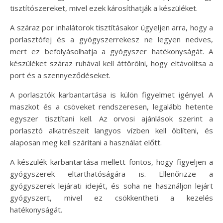
tisztítószereket, mivel ezek károsíthatják a készüléket.
A száraz por inhalátorok tisztításakor ügyeljen arra, hogy a
porlasztófej és a gyógyszerrekesz ne legyen nedves,
mert ez befolyásolhatja a gyógyszer hatékonyságát. A
készüléket száraz ruhával kell áttörölni, hogy eltávolítsa a
port és a szennyeződéseket.
A porlasztók karbantartása is külön figyelmet igényel. A
maszkot és a csöveket rendszeresen, legalább hetente
egyszer tisztítani kell. Az orvosi ajánlások szerint a
porlasztó alkatrészeit langyos vízben kell öblíteni, és
alaposan meg kell szárítani a használat előtt.
A készülék karbantartása mellett fontos, hogy figyeljen a
gyógyszerek eltarthatóságára is. Ellenőrizze a
gyógyszerek lejárati idejét, és soha ne használjon lejárt
gyógyszert, mivel ez csökkentheti a kezelés
hatékonyságát.