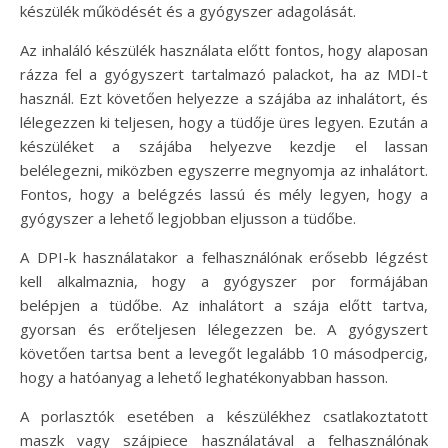
készülék működését és a gyógyszer adagolását.
Az inhaláló készülék használata előtt fontos, hogy alaposan
rázza fel a gyógyszert tartalmazó palackot, ha az MDI-t
használ. Ezt követően helyezze a szájába az inhalátort, és
lélegezzen ki teljesen, hogy a tüdője üres legyen. Ezután a
készüléket a szájába helyezve kezdje el lassan
belélegezni, miközben egyszerre megnyomja az inhalátort.
Fontos, hogy a belégzés lassú és mély legyen, hogy a
gyógyszer a lehető legjobban eljusson a tüdőbe.
A DPI-k használatakor a felhasználónak erősebb légzést
kell alkalmaznia, hogy a gyógyszer por formájában
belépjen a tüdőbe. Az inhalátort a szája előtt tartva,
gyorsan és erőteljesen lélegezzen be. A gyógyszert
követően tartsa bent a levegőt legalább 10 másodpercig,
hogy a hatóanyag a lehető leghatékonyabban hasson.
A porlasztók esetében a készülékhez csatlakoztatott
maszk vagy szájpiece használatával a felhasználónak