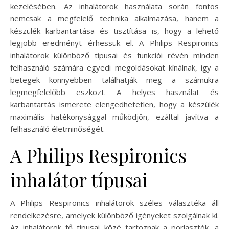
kezelésében. Az inhalátorok használata során fontos
nemcsak a megfelelő technika alkalmazása, hanem a
készülék karbantartása és tisztítása is, hogy a lehető
legjobb eredményt érhessük el. A Philips Respironics
inhalátorok különböző típusai és funkciói révén minden
felhasználó számára egyedi megoldásokat kínálnak, így a
betegek könnyebben találhatják meg a számukra
legmegfelelőbb eszközt. A helyes használat és
karbantartás ismerete elengedhetetlen, hogy a készülék
maximális hatékonysággal működjön, ezáltal javítva a
felhasználó életminőségét.
A Philips Respironics
inhalátor típusai
A Philips Respironics inhalátorok széles választéka áll
rendelkezésre, amelyek különböző igényeket szolgálnak ki.
Az inhalátorok fő típusai közé tartoznak a porlasztók, a