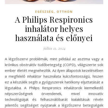
,
EGÉSZSÉG
OTTHON
A Philips Respironics
inhalátor helyes
használata és előnyei
július 11, 2024
A légzőszervi problémák, mint például az asztma vagy a
krónikus obstruktív tüdőbetegség (COPD), világszerte sok
ember életét megnehezítik. Az ilyen állapotok kezelésében
a megfelelő inhalátor használata kulcsfontosságú, hiszen
ez a készülék segíti a gyógyszerek hatékony eljuttatását a
légutakba. A Philips Respironics inhalátorok kiemelkedő
népszerűségnek örvendenek, mivel innovatív
technológiájuk és felhasználóbarát kialakításuk révén
jelentős segítséget nyújtanak a légzőszervi betegségek