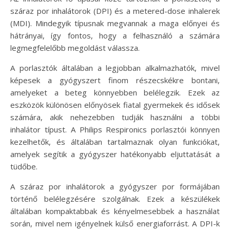
száraz por inhalátorok (DPI) és a metered-dose inhalerek
(MDI). Mindegyik típusnak megvannak a maga előnyei és
hátrányai, így fontos, hogy a felhasználó a számára
legmegfelelőbb megoldást válassza.
A porlasztók általában a legjobban alkalmazhatók, mivel
képesek a gyógyszert finom részecskékre bontani,
amelyeket a beteg könnyebben belélegzik. Ezek az
eszközök különösen előnyösek fiatal gyermekek és idősek
számára, akik nehezebben tudják használni a többi
inhalátor típust. A Philips Respironics porlasztói könnyen
kezelhetők, és általában tartalmaznak olyan funkciókat,
amelyek segítik a gyógyszer hatékonyabb eljuttatását a
tüdőbe.
A száraz por inhalátorok a gyógyszer por formájában
történő belélegzésére szolgálnak. Ezek a készülékek
általában kompaktabbak és kényelmesebbek a használat
során, mivel nem igényelnek külső energiaforrást. A DPI-k