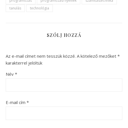
programozás
programozási nyelvek
számítástechnika
tanulás
technológia
SZÓLJ HOZZÁ
Az e-mail címet nem tesszük közzé.
A kötelező mezőket
*
karakterrel jelöltük
Név
*
E-mail cím
*