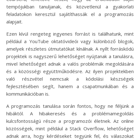
tempójukban tanuljanak, és közvetlenül a gyakorlati
feladatokon keresztül sajátíthassák el a programozás
alapjait.
Ezen kívül rengeteg ingyenes forrást is találhatunk, mint
például a YouTube oktatóvideói vagy különböző blogok,
amelyek részletes útmutatókat kínálnak. A nyílt forráskódú
projektek is nagyszerű lehetőséget nyújtanak a tanulásra,
mivel lehetőséget adnak a valós problémák megoldására
és a közösségi együttműködésre. Az ilyen projektekben
való részvétel nemcsak a kódolási készségek
fejlesztésében segít, hanem a csapatmunkában és a
kommunikációban is.
A programozás tanulása során fontos, hogy ne féljünk a
hibáktól. A hibakeresés és a problémamegoldás
kulcsfontosságú része a programozói életnek. Az online
közösségek, mint például a Stack Overflow, lehetőséget
adnak arra, hogy kérdéseket tegyünk fel, és válaszokat