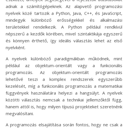
adnak a számítógépeknek. Az alapvető programozási
nyelvek közé tartozik a Python, Java, C++, és JavaScript,
mindegyik különböző erősségekkel és alkalmazási
területekkel rendelkezik. A Python például rendkívül
népszerű a kezdők körében, mivel szintaktikája egyszerű
és könnyen érthető, így ideális választás lehet az első
nyelvként.
A nyelvek különböző paradigmákban működnek, mint
például az objektum-orientált vagy a funkcionális
programozás. Az objektum-orientált programozás
lehetővé teszi a komplex rendszerek egyszerűbb
kezelését, míg a funkcionális programozás a matematikai
függvények használatára helyezi a hangsúlyt. A nyelvek
közötti választás nemcsak a technikai jellemzőktől függ,
hanem attól is, hogy milyen típusú projekteket szeretnénk
megvalósítani.
A programozás elsajátítása során fontos, hogy ne csak a