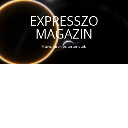
EXPRESSZO
MAGAZIN
Kávé, hírek és történetek