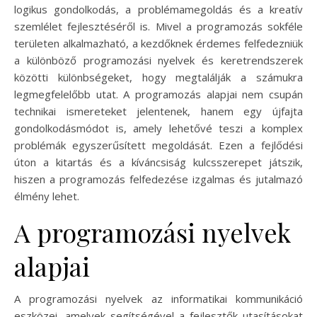
logikus gondolkodás, a problémamegoldás és a kreatív
szemlélet fejlesztéséről is. Mivel a programozás sokféle
területen alkalmazható, a kezdőknek érdemes felfedezniük
a különböző programozási nyelvek és keretrendszerek
közötti különbségeket, hogy megtalálják a számukra
legmegfelelőbb utat. A programozás alapjai nem csupán
technikai ismereteket jelentenek, hanem egy újfajta
gondolkodásmódot is, amely lehetővé teszi a komplex
problémák egyszerűsített megoldását. Ezen a fejlődési
úton a kitartás és a kíváncsiság kulcsszerepet játszik,
hiszen a programozás felfedezése izgalmas és jutalmazó
élmény lehet.
A programozási nyelvek
alapjai
A programozási nyelvek az informatikai kommunikáció
eszközei, amelyek segítségével a fejlesztők utasításokat