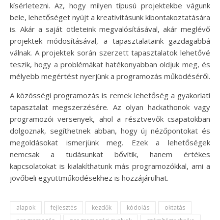
kísérletezni. Az, hogy milyen típusú projektekbe vágunk
bele, lehetőséget nyújt a kreativitásunk kibontakoztatására
is. Akár a saját ötleteink megvalósításával, akár meglévő
projektek módosításával, a tapasztalataink gazdagabbá
válnak. A projektek során szerzett tapasztalatok lehetővé
teszik, hogy a problémákat hatékonyabban oldjuk meg, és
mélyebb megértést nyerjünk a programozás működéséről.
A közösségi programozás is remek lehetőség a gyakorlati
tapasztalat megszerzésére. Az olyan hackathonok vagy
programozói versenyek, ahol a résztvevők csapatokban
dolgoznak, segíthetnek abban, hogy új nézőpontokat és
megoldásokat ismerjünk meg. Ezek a lehetőségek
nemcsak a tudásunkat bővítik, hanem értékes
kapcsolatokat is kialakíthatunk más programozókkal, ami a
jövőbeli együttműködésekhez is hozzájárulhat.
alapok
fejlesztés
kezdők
kódolás
oktatás