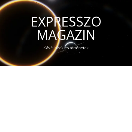
EXPRESSZO
MAGAZIN
Kávé, hírek és történetek