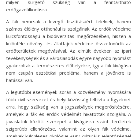
milyen sürgető szükség van a fenntartható
erdőgazdálkodásra.
A fák nemcsak a levegő tisztításáért felelnek, hanem
számos élőlény otthonául is szolgálnak. Az erdők védelme
kulcsfontosságú a biodiverzitás megőrzésében, hiszen a
különféle növény- és állatfajok védelme összefonódik az
erdőterületek megóvásával. Az elmúlt években az ipari
tevékenységek és a városiasodás egyre nagyobb nyomást
gyakoroltak a természetes élőhelyekre, így a fák kivágása
nem csupán esztétikai probléma, hanem a jövőnkre is
hatással van.
A legutóbbi események során a közvélemény nyomására
több civil szervezet és helyi közösség felhívta a figyelmet
arra, hogy szükség van a jogszabályok megerősítésére,
amelyek a fák és erdők védelmét hivatottak szolgálni. A
javaslatok között szerepel a kivágásra szánt területek
szigorúbb ellenőrzése, valamint az olyan fák védelme,
amelyek különleges ökológiai vagy kulturális jelentőséggel