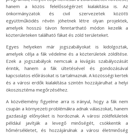
hanem a közös felelősségérzet kialakítása is. Az
önkormányzatok és civil szervezetek közötti
együttműködés révén jöhetnek létre olyan projektek,
amelyek hosszú távon fenntartható módon kezelik a
közterületeken található fákat és zöld területeket.
Egyes helyeken már jogszabályokat is kidolgoztak,
amelyek célja a fák védelme és a közterületek zöldítése.
Ezek a jogszabályok nemcsak a kivágás szabályozását
érintik, hanem a fák ültetésével és gondozásával
kapcsolatos előírásokat is tartalmaznak. A közösségi kertek
és a városi erdők kialakítása szintén hozzájárulhat a helyi
ökoszisztéma megőrzéséhez.
A közvélemény figyelme arra is irányul, hogy a fák nem
csupán a környezeti problémákra adnak válaszokat, hanem
gazdasági előnyöket is hordoznak. A városi zöldfelületek
például javítják a levegő minőségét, csökkentik a
hőmérsékletet, és hozzájárulnak a városi életminőség