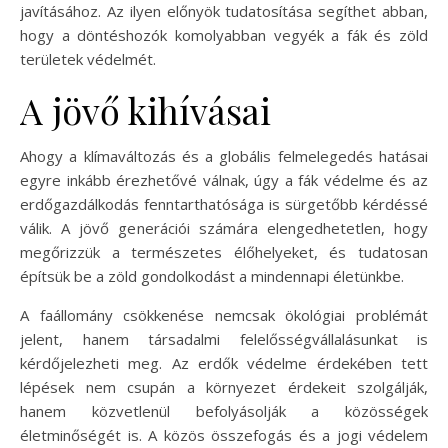
javításához. Az ilyen előnyök tudatosítása segíthet abban,
hogy a döntéshozók komolyabban vegyék a fák és zöld
területek védelmét.
A jövő kihívásai
Ahogy a klímaváltozás és a globális felmelegedés hatásai
egyre inkább érezhetővé válnak, úgy a fák védelme és az
erdőgazdálkodás fenntarthatósága is sürgetőbb kérdéssé
válik. A jövő generációi számára elengedhetetlen, hogy
megőrizzük a természetes élőhelyeket, és tudatosan
építsük be a zöld gondolkodást a mindennapi életünkbe.
A faállomány csökkenése nemcsak ökológiai problémát
jelent, hanem társadalmi felelősségvállalásunkat is
kérdőjelezheti meg. Az erdők védelme érdekében tett
lépések nem csupán a környezet érdekeit szolgálják,
hanem közvetlenül befolyásolják a közösségek
életminőségét is. A közös összefogás és a jogi védelem