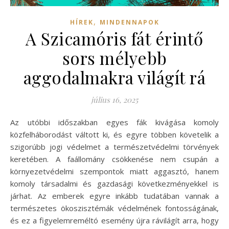
,
HÍREK
MINDENNAPOK
A Szicamóris fát érintő
sors mélyebb
aggodalmakra világít rá
július 16, 2025
Az utóbbi időszakban egyes fák kivágása komoly
közfelháborodást váltott ki, és egyre többen követelik a
szigorúbb jogi védelmet a természetvédelmi törvények
keretében. A faállomány csökkenése nem csupán a
környezetvédelmi szempontok miatt aggasztó, hanem
komoly társadalmi és gazdasági következményekkel is
járhat. Az emberek egyre inkább tudatában vannak a
természetes ökoszisztémák védelmének fontosságának,
és ez a figyelemreméltó esemény újra rávilágít arra, hogy