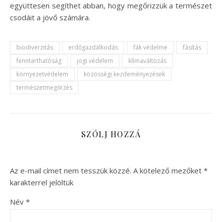
együttesen segíthet abban, hogy megőrizzük a természet
csodáit a jövő számára.
biodiverzitás
erdőgazdálkodás
fák védelme
fásítás
fenntarthatóság
jogi védelem
klímaváltozás
környezetvédelem
közösségi kezdeményezések
természetmegőrzés
SZÓLJ HOZZÁ
Az e-mail címet nem tesszük közzé.
A kötelező mezőket
*
karakterrel jelöltük
Név
*