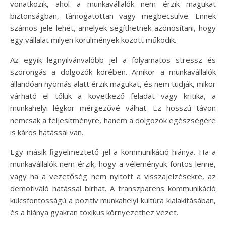
vonatkozik, ahol a munkavállalók nem érzik magukat
biztonságban, támogatottan vagy megbecsülve. Ennek
számos jele lehet, amelyek segíthetnek azonosítani, hogy
egy vállalat milyen körülmények között működik.
Az egyik legnyilvánvalóbb jel a folyamatos stressz és
szorongás a dolgozók körében. Amikor a munkavállalók
állandóan nyomás alatt érzik magukat, és nem tudják, mikor
várható el tőlük a következő feladat vagy kritika, a
munkahelyi légkör mérgezővé válhat. Ez hosszú távon
nemcsak a teljesítményre, hanem a dolgozók egészségére
is káros hatással van.
Egy másik figyelmeztető jel a kommunikáció hiánya. Ha a
munkavállalók nem érzik, hogy a véleményük fontos lenne,
vagy ha a vezetőség nem nyitott a visszajelzésekre, az
demotiváló hatással bírhat. A transzparens kommunikáció
kulcsfontosságú a pozitív munkahelyi kultúra kialakításában,
és a hiánya gyakran toxikus környezethez vezet.