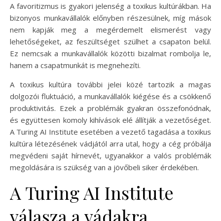
A favoritizmus is gyakori jelenség a toxikus kultúrákban. Ha
bizonyos munkavállalók előnyben részesülnek, míg mások
nem kapják meg a megérdemelt elismerést vagy
lehetőségeket, az feszültséget szülhet a csapaton belül.
Ez nemcsak a munkavállalók közötti bizalmat rombolja le,
hanem a csapatmunkát is megnehezíti.
A toxikus kultúra további jelei közé tartozik a magas
dolgozói fluktuáció, a munkavállalók kiégése és a csökkenő
produktivitás. Ezek a problémák gyakran összefonódnak,
és együttesen komoly kihívások elé állítják a vezetőséget.
A Turing AI Institute esetében a vezető tagadása a toxikus
kultúra létezésének vádjától arra utal, hogy a cég próbálja
megvédeni saját hírnevét, ugyanakkor a valós problémák
megoldására is szükség van a jövőbeli siker érdekében.
A Turing AI Institute
válasza a vádakra