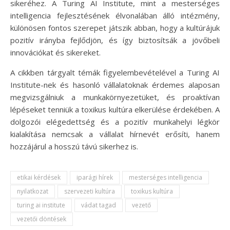
sikeréhez. A Turing AI Institute, mint a mesterséges
intelligencia fejlesztésének élvonalában álló intézmény,
különösen fontos szerepet játszik abban, hogy a kultúrájuk
pozitív irányba fejlődjön, és így biztosítsák a jövőbeli
innovációkat és sikereket.
A cikkben tárgyalt témák figyelembevételével a Turing AI
Institute-nek és hasonló vállalatoknak érdemes alaposan
megvizsgálniuk a munkakörnyezetüket, és proaktívan
lépéseket tenniük a toxikus kultúra elkerülése érdekében. A
dolgozói elégedettség és a pozitív munkahelyi légkör
kialakítása nemcsak a vállalat hírnevét erősíti, hanem
hozzájárul a hosszú távú sikerhez is.
etikai kérdések
iparági hírek
mesterséges intelligencia
nyilatkozat
szervezeti kultúra
toxikus kultúra
turing ai institute
vádat tagad
vezető
vezetői döntések