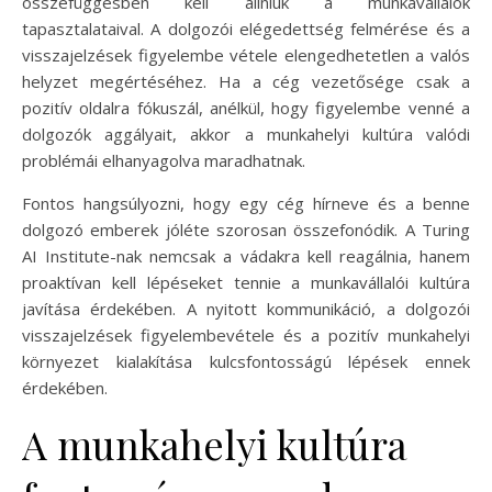
összefüggésben kell állniuk a munkavállalók
tapasztalataival. A dolgozói elégedettség felmérése és a
visszajelzések figyelembe vétele elengedhetetlen a valós
helyzet megértéséhez. Ha a cég vezetősége csak a
pozitív oldalra fókuszál, anélkül, hogy figyelembe venné a
dolgozók aggályait, akkor a munkahelyi kultúra valódi
problémái elhanyagolva maradhatnak.
Fontos hangsúlyozni, hogy egy cég hírneve és a benne
dolgozó emberek jóléte szorosan összefonódik. A Turing
AI Institute-nak nemcsak a vádakra kell reagálnia, hanem
proaktívan kell lépéseket tennie a munkavállalói kultúra
javítása érdekében. A nyitott kommunikáció, a dolgozói
visszajelzések figyelembevétele és a pozitív munkahelyi
környezet kialakítása kulcsfontosságú lépések ennek
érdekében.
A munkahelyi kultúra