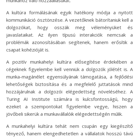
munkához való hozzáállásukat.
A kultúra formálásának egyik hatékony módja a nyitott
kommunikáció ösztönzése. A vezetőknek bátorítaniuk kell a
dolgozókat, hogy osszák meg véleményüket és
javaslataikat. Az ilyen típusú interakciók nemcsak a
problémák azonosításában segítenek, hanem erősítik a
csapat kohézióját is.
A pozitív munkahelyi kultúra elősegítése érdekében a
cégeknek figyelembe kell venniük a dolgozók jólétét is. A
munka-magánélet egyensúlyának támogatása, a fejlődési
lehetőségek biztosítása és a megfelelő juttatások mind
hozzájárulnak a dolgozói elégedettség növeléséhez. A
Turing AI Institute számára is kulcsfontosságú, hogy
ezeket a szempontokat figyelembe vegye, hiszen a
jövőbeli sikerük a munkavállalóik elégedettségén múlik.
A munkahelyi kultúra tehát nem csupán egy kiegészítő
tényező, hanem elengedhetetlen a vállalatok hosszú távú