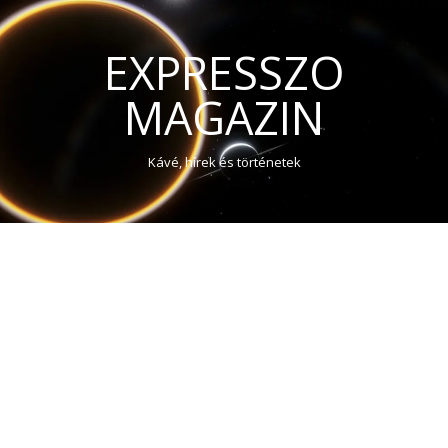
EXPRESSZO
MAGAZIN
Kávé, hírek és történetek