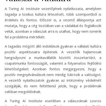
A Turing AI Institute vezetőjének nyilatkozata, amelyben
tagadja a toxikus kultúra létezését, több szempontból is
érdekes és fontos. Először is, a vezető álláspontja azt
mutatja, hogy a cég tisztában van a vádakkal és foglalkozik
velük, azonban a válaszuk arra is utalhat, hogy nem ismerik
fel a probléma mértékét.
A tagadás mögött álló indoklások gyakran a vállalati kultúra
pozitív aspektusaira építenek. A vezetők hajlamosak
hangsúlyozni a munkavállalók közötti összetartást, a
csapatmunka fontosságát, valamint a folyamatos fejlődési
lehetőségeket. Azonban fontos megjegyezni, hogy a
pozitív megnyilvánulások nem mindig tükrözik a valóságot.
A vezetői nyilatkozatok gyakran az intézmény védelmét
szolgálják, és nem feltétlenül jelzik, hogy a problémák
valóban megoldódnak.
A Turing AI Institute esetében a válaszoknak szoros