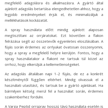
megfelelő adagolásra és alkalmazásra. A gyártó által
ajánlott adagolás betartása elengedhetetlen ahhoz, hogy a
legjobb eredményeket érjük el, és minimalizáljuk a
mellékhatások kockázatát.
A spray használata előtt mindig ajánlott alaposan
megtisztítani az orrjáratokat. Ezt követően a flakon
felrázása segít az összetevők egyenletes eloszlásában. A
fújás során érdemes az orrlyukat óvatosan összenyomni,
hogy a spray a megfelelő helyre kerüljön. Fontos, hogy a
spray használatakor a flakont ne tartsuk túl közel az
orrhoz, hogy elkerüljük a kellemetlenségeket.
Az adagolás általában napi 1-2 fújás, de ez a konkrét
készítménytől függően eltérhet. Mindig olvassuk el a
használati utasítást, és tartsuk be a gyártó ajánlásait. Ha
bármilyen kétség merül fel a használat során, érdemes
szakemberhez fordulni.
A Varga Peptid orrspray hosszú távú használata esetén is