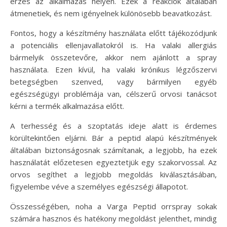
érzés az alkalmazás helyén. Ezek a reakciók általában
átmenetiek, és nem igényelnek különösebb beavatkozást.
Fontos, hogy a készítmény használata előtt tájékozódjunk
a potenciális ellenjavallatokról is. Ha valaki allergiás
bármelyik összetevőre, akkor nem ajánlott a spray
használata. Ezen kívül, ha valaki krónikus légzőszervi
betegségben szenved, vagy bármilyen egyéb
egészségügyi problémája van, célszerű orvosi tanácsot
kérni a termék alkalmazása előtt.
A terhesség és a szoptatás ideje alatt is érdemes
körültekintően eljárni. Bár a peptid alapú készítmények
általában biztonságosnak számítanak, a legjobb, ha ezek
használatát előzetesen egyeztetjük egy szakorvossal. Az
orvos segíthet a legjobb megoldás kiválasztásában,
figyelembe véve a személyes egészségi állapotot.
Összességében, noha a Varga Peptid orrspray sokak
számára hasznos és hatékony megoldást jelenthet, mindig