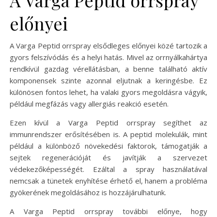
előnyei
A Varga Peptid orrspray elsődleges előnyei közé tartozik a
gyors felszívódás és a helyi hatás. Mivel az orrnyálkahártya
rendkívül gazdag vérellátásban, a benne található aktív
komponensek szinte azonnal eljutnak a keringésbe. Ez
különösen fontos lehet, ha valaki gyors megoldásra vágyik,
például megfázás vagy allergiás reakció esetén.
Ezen kívül a Varga Peptid orrspray segíthet az
immunrendszer erősítésében is. A peptid molekulák, mint
például a különböző növekedési faktorok, támogatják a
sejtek regenerációját és javítják a szervezet
védekezőképességét. Ezáltal a spray használatával
nemcsak a tünetek enyhítése érhető el, hanem a probléma
gyökerének megoldásához is hozzájárulhatunk.
A Varga Peptid orrspray további előnye, hogy