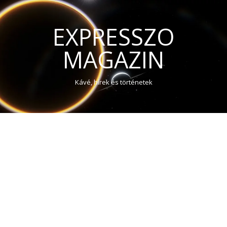
EXPRESSZO
MAGAZIN
Kávé, hírek és történetek