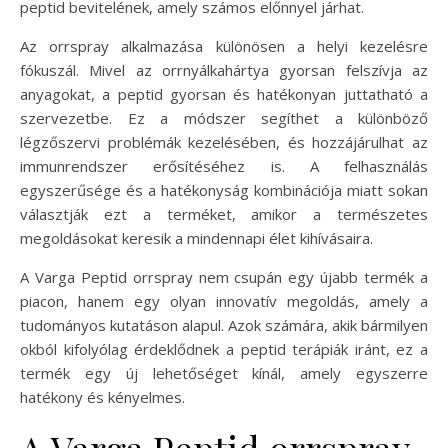
peptid bevitelének, amely számos előnnyel járhat.
Az orrspray alkalmazása különösen a helyi kezelésre
fókuszál. Mivel az orrnyálkahártya gyorsan felszívja az
anyagokat, a peptid gyorsan és hatékonyan juttatható a
szervezetbe. Ez a módszer segíthet a különböző
légzőszervi problémák kezelésében, és hozzájárulhat az
immunrendszer erősítéséhez is. A felhasználás
egyszerűsége és a hatékonyság kombinációja miatt sokan
választják ezt a terméket, amikor a természetes
megoldásokat keresik a mindennapi élet kihívásaira.
A Varga Peptid orrspray nem csupán egy újabb termék a
piacon, hanem egy olyan innovatív megoldás, amely a
tudományos kutatáson alapul. Azok számára, akik bármilyen
okból kifolyólag érdeklődnek a peptid terápiák iránt, ez a
termék egy új lehetőséget kínál, amely egyszerre
hatékony és kényelmes.
A Varga Peptid orrspray