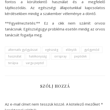
fontos a körültekintő használat és a megfelelő
tájékozódás. Az egészségi állapotunkkal kapcsolatos
kérdésekben mindig a szakember véleménye a döntő.
**Figyelmeztetés:** Ez a cikk nem számít orvosi
tanácsnak. Egészségügyi probléma esetén mindig az orvos
tanácsát fogadja meg.
alternatív gyógyászat
egészség
előnyök
gyógymód
használat
hatékonyság
orrspray
peptidek
terápia
varga peptid
SZÓLJ HOZZÁ
Az e-mail címet nem tesszük közzé.
A kötelező mezőket
*
karakterrel jelöltük