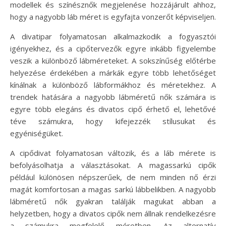
modellek és színésznők megjelenése hozzájárult ahhoz,
hogy a nagyobb láb méret is egyfajta vonzerőt képviseljen.
A divatipar folyamatosan alkalmazkodik a fogyasztói
igényekhez, és a cipőtervezők egyre inkább figyelembe
veszik a különböző lábméreteket. A sokszínűség előtérbe
helyezése érdekében a márkák egyre több lehetőséget
kínálnak a különböző lábformákhoz és méretekhez. A
trendek hatására a nagyobb lábméretű nők számára is
egyre több elegáns és divatos cipő érhető el, lehetővé
téve számukra, hogy kifejezzék stílusukat és
egyéniségüket.
A cipődivat folyamatosan változik, és a láb mérete is
befolyásolhatja a választásokat. A magassarkú cipők
például különösen népszerűek, de nem minden nő érzi
magát komfortosan a magas sarkú lábbelikben. A nagyobb
lábméretű nők gyakran találják magukat abban a
helyzetben, hogy a divatos cipők nem állnak rendelkezésre
a számukra megfelelő méretben. Az alternatív