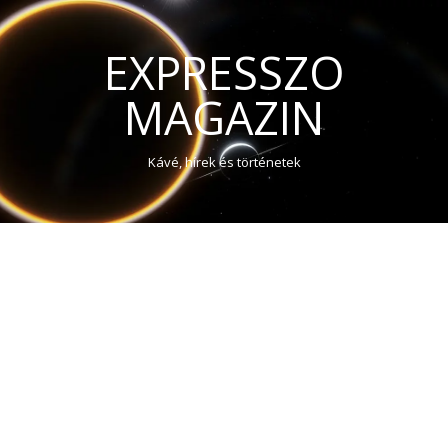
EXPRESSZO
MAGAZIN
Kávé, hírek és történetek