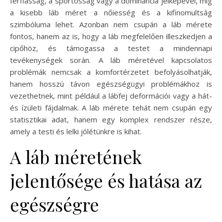
férfiasság, a sportosság vagy a dominancia jelképével, míg
a kisebb láb méret a nőiesség és a kifinomultság
szimbóluma lehet. Azonban nem csupán a láb mérete
fontos, hanem az is, hogy a láb megfelelően illeszkedjen a
cipőhöz, és támogassa a testet a mindennapi
tevékenységek során. A láb méretével kapcsolatos
problémák nemcsak a komfortérzetet befolyásolhatják,
hanem hosszú távon egészségügyi problémákhoz is
vezethetnek, mint például a lábfej deformációi vagy a hát-
és ízületi fájdalmak. A láb mérete tehát nem csupán egy
statisztikai adat, hanem egy komplex rendszer része,
amely a testi és lelki jólétünkre is kihat.
A láb méretének
jelentősége és hatása az
egészségre