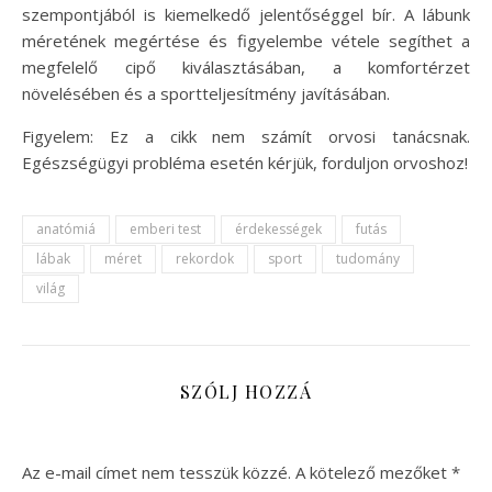
szempontjából is kiemelkedő jelentőséggel bír. A lábunk
méretének megértése és figyelembe vétele segíthet a
megfelelő cipő kiválasztásában, a komfortérzet
növelésében és a sportteljesítmény javításában.
Figyelem: Ez a cikk nem számít orvosi tanácsnak.
Egészségügyi probléma esetén kérjük, forduljon orvoshoz!
anatómiá
emberi test
érdekességek
futás
lábak
méret
rekordok
sport
tudomány
világ
SZÓLJ HOZZÁ
Az e-mail címet nem tesszük közzé.
A kötelező mezőket
*