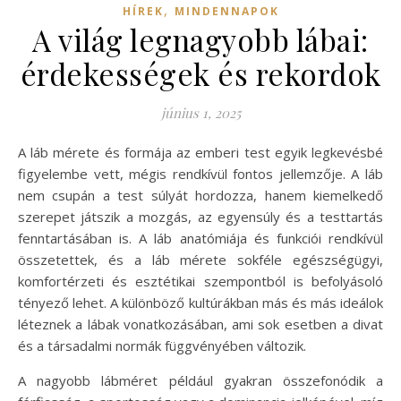
,
HÍREK
MINDENNAPOK
A világ legnagyobb lábai:
érdekességek és rekordok
június 1, 2025
A láb mérete és formája az emberi test egyik legkevésbé
figyelembe vett, mégis rendkívül fontos jellemzője. A láb
nem csupán a test súlyát hordozza, hanem kiemelkedő
szerepet játszik a mozgás, az egyensúly és a testtartás
fenntartásában is. A láb anatómiája és funkciói rendkívül
összetettek, és a láb mérete sokféle egészségügyi,
komfortérzeti és esztétikai szempontból is befolyásoló
tényező lehet. A különböző kultúrákban más és más ideálok
léteznek a lábak vonatkozásában, ami sok esetben a divat
és a társadalmi normák függvényében változik.
A nagyobb lábméret például gyakran összefonódik a