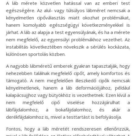
A láb mérete közvetlen hatással van az emberi test
egészségére. Az alul- vagy túlsúlyos lábméret nemcsak a
kényelmetlen cipőválasztás miatt okozhat problémákat,
hanem komolyabb egészségügyi következményekkel is
járhat. A láb az alapja a test egyensúlyának, és ha a mérete
nem megfelelő, az egyensúlyi problémákhoz vezethet. Az
instabilitás következtében növekszik a sérülés kockázata,
különösen sportolás közben.
A nagyobb lábméretű emberek gyakran tapasztalják, hogy
nehezebben találnak megfelelő cipőt, amely komfortos és
támogató. A nem megfelelően illeszkedő cipők nemcsak
kényelmetlenek, hanem a láb deformációjához, például
kalapácsujjhoz vagy bütyökhöz is vezethetnek. Ezen kívül a
nem megfelelő cipő viselése hozzájárulhat a
lábfájdalomhoz, a bokafájdalomhoz, és akár a
derékfájdalomhoz is, mivel a testtartást is befolyásolja.
Fontos, hogy a láb méretét rendszeresen ellenőrizzük,