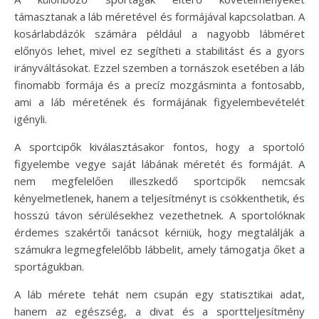
támasztanak a láb méretével és formájával kapcsolatban. A
kosárlabdázók számára például a nagyobb lábméret
előnyös lehet, mivel ez segítheti a stabilitást és a gyors
irányváltásokat. Ezzel szemben a tornászok esetében a láb
finomabb formája és a precíz mozgásminta a fontosabb,
ami a láb méretének és formájának figyelembevételét
igényli.
A sportcipők kiválasztásakor fontos, hogy a sportoló
figyelembe vegye saját lábának méretét és formáját. A
nem megfelelően illeszkedő sportcipők nemcsak
kényelmetlenek, hanem a teljesítményt is csökkenthetik, és
hosszú távon sérülésekhez vezethetnek. A sportolóknak
érdemes szakértői tanácsot kérniük, hogy megtalálják a
számukra legmegfelelőbb lábbelit, amely támogatja őket a
sportágukban.
A láb mérete tehát nem csupán egy statisztikai adat,
hanem az egészség, a divat és a sportteljesítmény