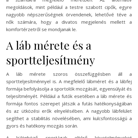
megoldások, mint például a testre szabott cipők, egyre
nagyobb népszerűségnek örvendenek, lehetővé téve a
nők számára, hogy a divatos megjelenés mellett a
komfortérzetről se mondjanak le.
A láb mérete és a
sportteljesítmény
A láb mérete szoros összefüggésben áll a
sportteljesítménnyel is. A megfelelő lábméret és a lábfej
formája befolyásolja a sportolók mozgását, egyensúlyát és
teljesítményét. Például a futók esetében a láb mérete és
formája fontos szerepet játszik a futás hatékonyságában
és az ütközési erők elnyelésében. A nagyobb lábfelület
segíthet a stabilitás növelésében, ami kulcsfontosságú a
gyors és hatékony mozgás során.
A különböző sportágak eltérő követelményeket