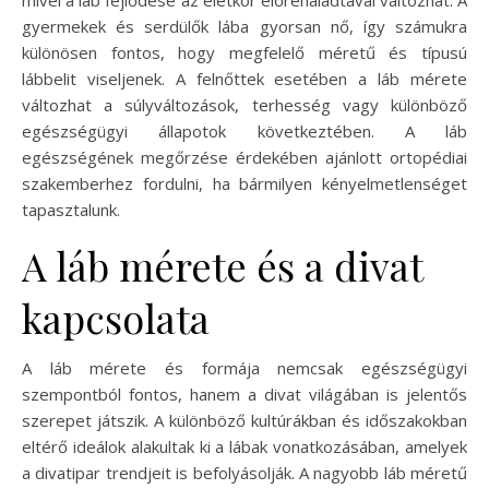
mivel a láb fejlődése az életkor előrehaladtával változhat. A
gyermekek és serdülők lába gyorsan nő, így számukra
különösen fontos, hogy megfelelő méretű és típusú
lábbelit viseljenek. A felnőttek esetében a láb mérete
változhat a súlyváltozások, terhesség vagy különböző
egészségügyi állapotok következtében. A láb
egészségének megőrzése érdekében ajánlott ortopédiai
szakemberhez fordulni, ha bármilyen kényelmetlenséget
tapasztalunk.
A láb mérete és a divat
kapcsolata
A láb mérete és formája nemcsak egészségügyi
szempontból fontos, hanem a divat világában is jelentős
szerepet játszik. A különböző kultúrákban és időszakokban
eltérő ideálok alakultak ki a lábak vonatkozásában, amelyek
a divatipar trendjeit is befolyásolják. A nagyobb láb méretű