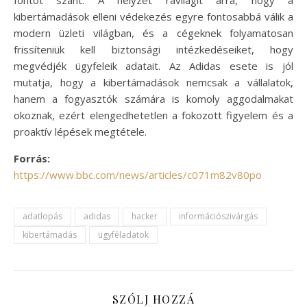
fontot szánt. A helyzet rávilágít arra, hogy a
kibertámadások elleni védekezés egyre fontosabbá válik a
modern üzleti világban, és a cégeknek folyamatosan
frissíteniük kell biztonsági intézkedéseiket, hogy
megvédjék ügyfeleik adatait. Az Adidas esete is jól
mutatja, hogy a kibertámadások nemcsak a vállalatok,
hanem a fogyasztók számára is komoly aggodalmakat
okoznak, ezért elengedhetetlen a fokozott figyelem és a
proaktív lépések megtétele.
Forrás:
https://www.bbc.com/news/articles/c071m82v80po
adatlopás
adidas
hacker
információszivárgás
kibertámadás
ügyféladatok
SZÓLJ HOZZÁ