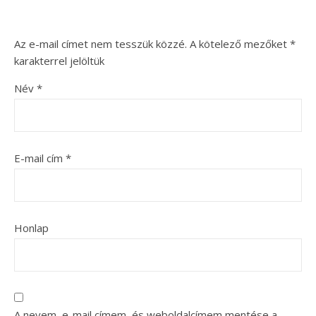
Az e-mail címet nem tesszük közzé.
A kötelező mezőket
*
karakterrel jelöltük
Név
*
E-mail cím
*
Honlap
A nevem, e-mail címem, és weboldalcímem mentése a