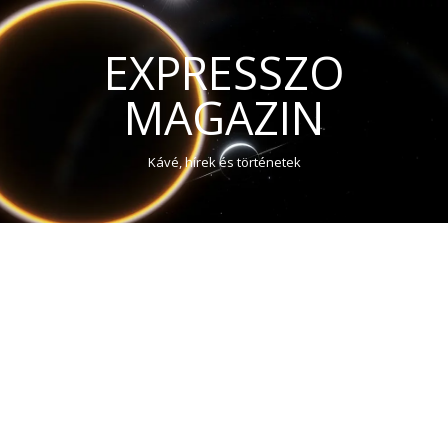
EXPRESSZO
MAGAZIN
Kávé, hírek és történetek