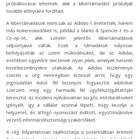
próbálkozásai lehetnek, akik a kibertámadást próbálják
további előnyükre fordítani.
A kibertámadások nemcsak az Adidas-t érintették, hanem
más kiskereskedőket is, például a Marks & Spencer-t és a
Co-op-ot, akik szintén jelentős kibertámadások
célpontjaivá váltak. Ezek a támadások súlyosan
befolyásolták az üzleti működésüket, de az Adidas
esetében egyelőre nincsenek olyan jelek, amelyek hasonló
következményekre utalnának. Az Adidas közleménye
szerint a cég nemrégiben értesült arról, hogy egy
jogosulatlan külső fél bizonyos fogyasztói adatokat
szerzett meg egy harmadik fél ügyfélszolgáltatóján
keresztül. Az incidens nyilvánvalóan sürgős intézkedéseket
igényelt, így a vállalat azonnal lépett, hogy kezelje a
helyzetet, és átfogó nyomozást indított, együttműködve
vezető információbiztonsági szakértőkkel.
A cég folyamatosan tájékoztatja a potenciálisan érintett