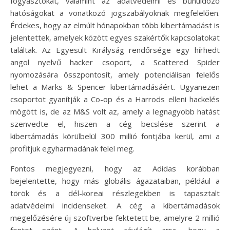
fogyasztókat, valamint az adatvédelmi és bűnüldöző
hatóságokat a vonatkozó jogszabályoknak megfelelően.
Érdekes, hogy az elmúlt hónapokban több kibertámadást is
jelentettek, amelyek között egyes szakértők kapcsolatokat
találtak. Az Egyesült Királyság rendőrsége egy hírhedt
angol nyelvű hacker csoport, a Scattered Spider
nyomozására összpontosít, amely potenciálisan felelős
lehet a Marks & Spencer kibertámadásáért. Ugyanezen
csoportot gyanítják a Co-op és a Harrods elleni hackelés
mögött is, de az M&S volt az, amely a legnagyobb hatást
szenvedte el, hiszen a cég becslése szerint a
kibertámadás körülbelül 300 millió fontjába kerül, ami a
profitjuk egyharmadának felel meg.
Fontos megjegyezni, hogy az Adidas korábban
bejelentette, hogy más globális ágazataiban, például a
török és a dél-koreai részlegekben is tapasztalt
adatvédelmi incidenseket. A cég a kibertámadások
megelőzésére új szoftverbe fektetett be, amelyre 2 millió