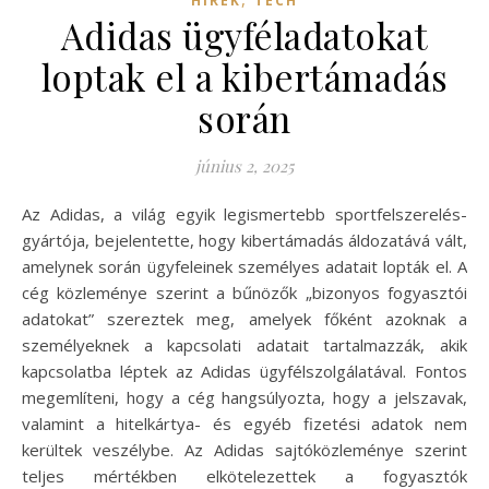
HÍREK
TECH
Adidas ügyféladatokat
loptak el a kibertámadás
során
június 2, 2025
Az Adidas, a világ egyik legismertebb sportfelszerelés-
gyártója, bejelentette, hogy kibertámadás áldozatává vált,
amelynek során ügyfeleinek személyes adatait lopták el. A
cég közleménye szerint a bűnözők „bizonyos fogyasztói
adatokat” szereztek meg, amelyek főként azoknak a
személyeknek a kapcsolati adatait tartalmazzák, akik
kapcsolatba léptek az Adidas ügyfélszolgálatával. Fontos
megemlíteni, hogy a cég hangsúlyozta, hogy a jelszavak,
valamint a hitelkártya- és egyéb fizetési adatok nem
kerültek veszélybe. Az Adidas sajtóközleménye szerint
teljes mértékben elkötelezettek a fogyasztók