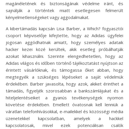
magánéletének és biztonságának védelme iránt, és
sajnálják a történtek miatt esetlegesen felmerült
kényelmetlenségeket vagy aggodalmakat.
A kibertámadás kapcsán Lisa Barber, a Which? fogyasztói
csoport képviselője kifejtette, hogy az Adidas ügyfelei
jogosan aggódhatnak amiatt, hogy személyes adataik
hacker kezei közé kerültek, akik esetleg próbálhatják
azokat kihasználni. Szerinte elengedhetetlen, hogy az
Adidas világos és időben történő tájékoztatást nyújtson az
érintett vásárlóknak, és támogassa őket abban, hogy
megtegyék a szükséges lépéseket a saját védelmük
érdekében. Barber javasolta, hogy azok, akiket érinthet a
támadás, figyeljék szorosabban a bankszámlájukat és a
hiteljelentéseiket a gyanús tevékenységek nyomon
követése érdekében. Emellett óvatosnak kell lenniük a
váratlan telefonhívásokkal, e-mailekkel és közösségi média
üzenetekkel kapcsolatban, amelyek a hackkel
kapcsolatosak, mivel ezek potenciálisan csalók