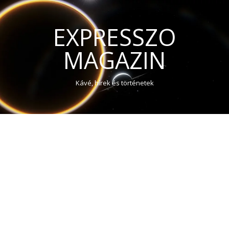
EXPRESSZO
MAGAZIN
Kávé, hírek és történetek