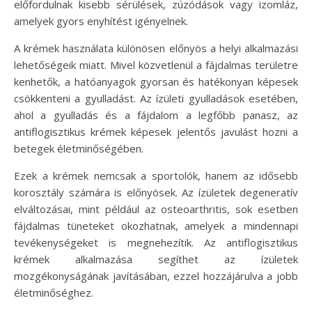
előfordulnak kisebb sérülések, zúzódások vagy izomláz,
amelyek gyors enyhítést igényelnek.
A krémek használata különösen előnyös a helyi alkalmazási
lehetőségeik miatt. Mivel közvetlenül a fájdalmas területre
kenhetők, a hatóanyagok gyorsan és hatékonyan képesek
csökkenteni a gyulladást. Az ízületi gyulladások esetében,
ahol a gyulladás és a fájdalom a legfőbb panasz, az
antiflogisztikus krémek képesek jelentős javulást hozni a
betegek életminőségében.
Ezek a krémek nemcsak a sportolók, hanem az idősebb
korosztály számára is előnyösek. Az ízületek degeneratív
elváltozásai, mint például az osteoarthritis, sok esetben
fájdalmas tüneteket okozhatnak, amelyek a mindennapi
tevékenységeket is megnehezítik. Az antiflogisztikus
krémek alkalmazása segíthet az ízületek
mozgékonyságának javításában, ezzel hozzájárulva a jobb
életminőséghez.