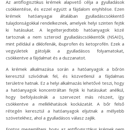
Az antiflogisztikus krémek alapvető célja a gyulladások
csökkentése, és ezzel együtt a fájdalom enyhítése. Ezen
krémek hatóanyagai általában gyulladáscsökkentő
tulajdonságokkal rendelkeznek, amelyek helyi szinten fejtik
ki hatásukat. A legelterjedtebb hatóanyagok közé
tartoznak a nem szteroid gyulladáscsökkentők (NSAID),
mint például a diklofenák, ibuprofen és ketoprofén. Ezek a
vegyületek gátolják a gyulladásos folyamatokat,
csökkentve a fájdalmat és a duzzanatot.
A krémek alkalmazása során a hatóanyagok a bőrön
keresztül szívódnak fel, és közvetlenül a fájdalmas
területre hatnak. Ez a helyi alkalmazás lehetővé teszi, hogy
a hatóanyagok koncentráltan fejtik ki hatásukat anélkül,
hogy befolyásolnák a szervezet más részeit, így
csökkentve a mellékhatások kockázatát. A bőr felső
rétegén keresztül a hatóanyagok eljutnak a mélyebb
szövetekhez, ahol a gyulladásos válasz zajlik.
Fontos megemlíteni, hogy az antiflogisztikus krémek nem