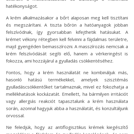
hatékonyságot.
A krém alkalmazásakor a bőrt alaposan meg kell tisztítani
és megszárítani. A tiszta bőrön a hatóanyagok jobban
felszívódnak, így gyorsabban kifejthetik hatásukat. A
krémet vékony rétegben kell felvinni a fájdalmas területre,
majd gyengéden bemasszírozni. A masszírozás nemcsak a
krém felszívódását segíti elő, hanem a vérkeringést is
fokozza, ami hozzájárul a gyulladás csökkentéséhez.
Fontos, hogy a krém használatát ne kombináljuk más,
hasonló hatású termékekkel, amelyek szisztémás
gyulladáscsökkentőket tartalmaznak, mivel ez fokozhatja a
mellékhatások kockázatát. Emellett, ha bármilyen irritációt
vagy allergiás reakciót tapasztalunk a krém használata
során, azonnal hagyjuk abba a használatát, és konzultáljunk
orvossal.
Ne feledjük, hogy az antiflogisztikus krémek kiegészítő