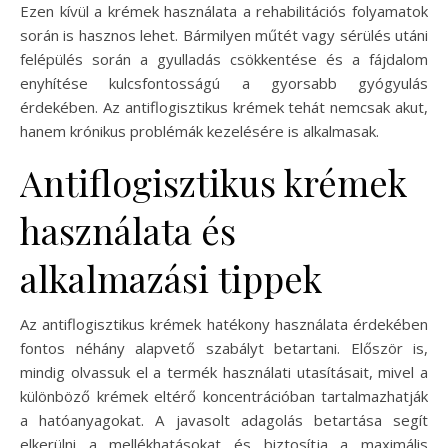
Ezen kívül a krémek használata a rehabilitációs folyamatok
során is hasznos lehet. Bármilyen műtét vagy sérülés utáni
felépülés során a gyulladás csökkentése és a fájdalom
enyhítése kulcsfontosságú a gyorsabb gyógyulás
érdekében. Az antiflogisztikus krémek tehát nemcsak akut,
hanem krónikus problémák kezelésére is alkalmasak.
Antiflogisztikus krémek
használata és
alkalmazási tippek
Az antiflogisztikus krémek hatékony használata érdekében
fontos néhány alapvető szabályt betartani. Először is,
mindig olvassuk el a termék használati utasításait, mivel a
különböző krémek eltérő koncentrációban tartalmazhatják
a hatóanyagokat. A javasolt adagolás betartása segít
elkerülni a mellékhatásokat és biztosítja a maximális