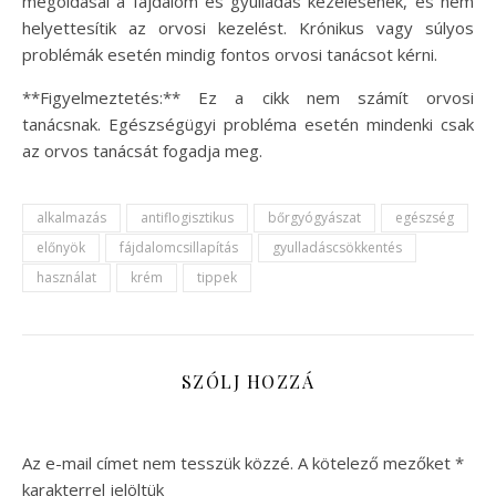
megoldásai a fájdalom és gyulladás kezelésének, és nem
helyettesítik az orvosi kezelést. Krónikus vagy súlyos
problémák esetén mindig fontos orvosi tanácsot kérni.
**Figyelmeztetés:** Ez a cikk nem számít orvosi
tanácsnak. Egészségügyi probléma esetén mindenki csak
az orvos tanácsát fogadja meg.
alkalmazás
antiflogisztikus
bőrgyógyászat
egészség
előnyök
fájdalomcsillapítás
gyulladáscsökkentés
használat
krém
tippek
SZÓLJ HOZZÁ
Az e-mail címet nem tesszük közzé.
A kötelező mezőket
*
karakterrel jelöltük