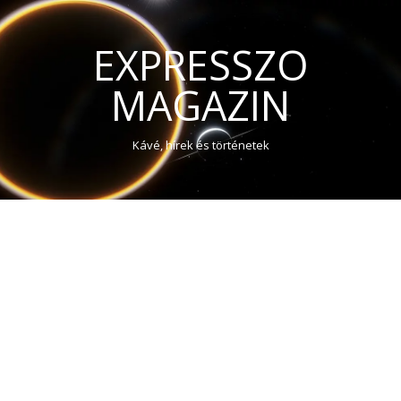
EXPRESSZO
MAGAZIN
Kávé, hírek és történetek