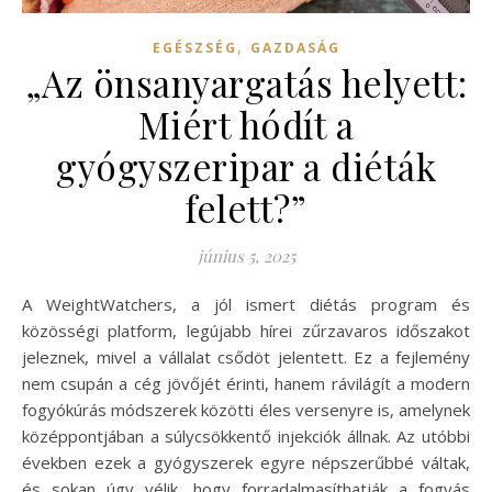
,
EGÉSZSÉG
GAZDASÁG
„Az önsanyargatás helyett:
Miért hódít a
gyógyszeripar a diéták
felett?”
június 5, 2025
A WeightWatchers, a jól ismert diétás program és
közösségi platform, legújabb hírei zűrzavaros időszakot
jeleznek, mivel a vállalat csődöt jelentett. Ez a fejlemény
nem csupán a cég jövőjét érinti, hanem rávilágít a modern
fogyókúrás módszerek közötti éles versenyre is, amelynek
középpontjában a súlycsökkentő injekciók állnak. Az utóbbi
években ezek a gyógyszerek egyre népszerűbbé váltak,
és sokan úgy vélik, hogy forradalmasíthatják a fogyás