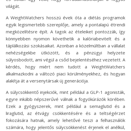
világát.
A WeightWatchers hosszú évek óta a diétás programok
egyik legismertebb szereplője, amely a pontalapú étrendi
megközelítésre épít. A tagok az ételeiket pontozzák, így
könnyebben nyomon követhetik a kalóriabevitelt és a
táplálkozási szokásaikat. Azonban a közelmúltban a vállalat
nehézségekbe ütközött, és a pénzügyi helyzete
súlyosbodott, ami végül a csőd bejelentéséhez vezetett. A
kérdés, hogy miért nem tudott a WeightWatchers
alkalmazkodni a változó piaci körülményekhez, és hogyan
alakítja át a versenytársak új generációja.
A súlycsökkentő injekciók, mint például a GLP-1 agonisták,
egyre inkább népszerűvé válnak a fogyókúrázók körében.
Ezek a gyógyszerek, mint például a semaglutid és a
liraglutid, az étvágy csökkentésére és a teltségérzet
fokozására hatnak, amely lehetővé teszi a felhasználók
számára, hogy jelentős súlycsökkenést érjenek el anélkül,