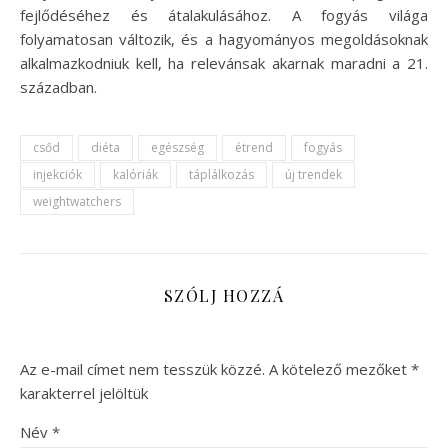
fejlődéséhez és átalakulásához. A fogyás világa
folyamatosan változik, és a hagyományos megoldásoknak
alkalmazkodniuk kell, ha relevánsak akarnak maradni a 21.
században.
csőd
diéta
egészség
étrend
fogyás
injekciók
kalóriák
táplálkozás
új trendek
weightwatchers
SZÓLJ HOZZÁ
Az e-mail címet nem tesszük közzé.
A kötelező mezőket
*
karakterrel jelöltük
Név
*