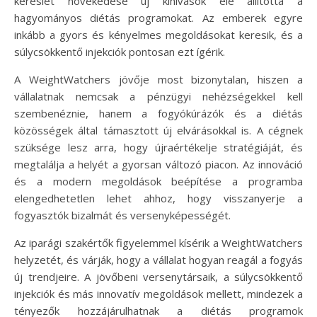
kereslet növekedése új kihívások elé állította a
hagyományos diétás programokat. Az emberek egyre
inkább a gyors és kényelmes megoldásokat keresik, és a
súlycsökkentő injekciók pontosan ezt ígérik.
A WeightWatchers jövője most bizonytalan, hiszen a
vállalatnak nemcsak a pénzügyi nehézségekkel kell
szembenéznie, hanem a fogyókúrázók és a diétás
közösségek által támasztott új elvárásokkal is. A cégnek
szüksége lesz arra, hogy újraértékelje stratégiáját, és
megtalálja a helyét a gyorsan változó piacon. Az innováció
és a modern megoldások beépítése a programba
elengedhetetlen lehet ahhoz, hogy visszanyerje a
fogyasztók bizalmát és versenyképességét.
Az iparági szakértők figyelemmel kísérik a WeightWatchers
helyzetét, és várják, hogy a vállalat hogyan reagál a fogyás
új trendjeire. A jövőbeni versenytársaik, a súlycsökkentő
injekciók és más innovatív megoldások mellett, mindezek a
tényezők hozzájárulhatnak a diétás programok