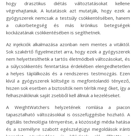
hogy drasztikus diétás változtatásokat kellene
végrehajtaniuk. A kutatások azt mutatják, hogy ezek a
gyógyszerek nemcsak a testsúly csökkentésében, hanem
a cukorbetegség és más krónikus betegségek
kockázatának csökkentésében is segíthetnek.
Az injekciók alkalmazása azonban nem mentes a vitáktól.
Sok szakértő figyelmeztet arra, hogy ezek a gyógyszerek
nem helyettesíthetik a tartós életmódbeli változásokat, és
a súlycsökkentés fenntartása érdekében elengedhetetlen
a helyes táplálkozás és a rendszeres testmozgás. Ezen
kívül a gyógyszerek költsége is megfontolandó tényező,
hiszen sok esetben a biztosítók nem térítik meg őket, így a
felhasználóknak saját zsebből kell állniuk a kezeléseket.
A WeightWatchers helyzetének romlása a piacon
tapasztalható változásokkal is összefüggésbe hozható. A
digitális technológia térnyerése, a közösségi média hatása
és a személyre szabott egészségügyi megoldások iránti