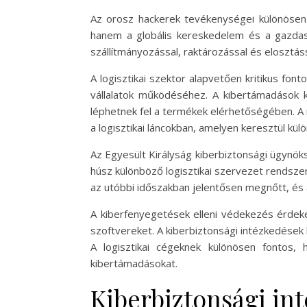
Az orosz hackerek tevékenységei különösen
hanem a globális kereskedelem és a gazdas
szállítmányozással, raktározással és elosztás
A logisztikai szektor alapvetően kritikus fo
vállalatok működéséhez. A kibertámadások k
léphetnek fel a termékek elérhetőségében. A 
a logisztikai láncokban, amelyen keresztül kü
Az Egyesült Királyság kiberbiztonsági ügyn
húsz különböző logisztikai szervezet rendsze
az utóbbi időszakban jelentősen megnőtt, és a
A kiberfenyegetések elleni védekezés érdeké
szoftvereket. A kiberbiztonsági intézkedések
A logisztikai cégeknek különösen fontos,
kibertámadásokat.
Kiberbiztonsági int