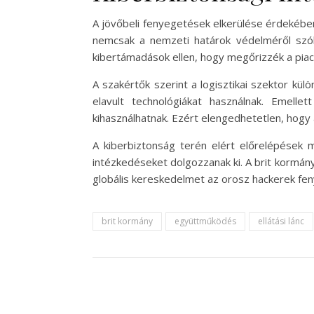
A jövőbeli fenyegetések elkerülése érdekébe
nemcsak a nemzeti határok védelméről szól,
kibertámadások ellen, hogy megőrizzék a piaci 
A szakértők szerint a logisztikai szektor k
elavult technológiákat használnak. Emelle
kihasználhatnak. Ezért elengedhetetlen, hogy 
A kiberbiztonság terén elért előrelépések
intézkedéseket dolgozzanak ki. A brit kormán
globális kereskedelmet az orosz hackerek fen
brit kormány
együttműködés
ellátási lánc