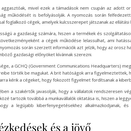
 aggasztóak, mivel ezek a támadások nem csupán az adott orsz
ág működését is befolyásolják. A nyomozás során felfedezett 
sal foglalkozó cégek, amelyek kulcsszerepet játszanak az ellátási 
ntosságú a gazdaság számára, hiszen a termékek és szolgáltatáso
övetkezményeként a cégek működése lelassulhat, ami hatással
nyomozás során szerzett információk azt jelzik, hogy az orosz ha
lönböző gazdasági előnyöket kívánnak szerezni.
öksége, a GCHQ (Government Communications Headquarters) meg
reibe törték be magukat. A brit hatóságok arra figyelmeztettek,
rra kérik a cégeket, hogy fokozott figyelmet fordítsanak a kiber
ben a szakértők javasolják, hogy a vállalatok rendszeresen vége
 közé tartozik továbbá a munkavállalók oktatása is, hiszen a leg
 hogy a legújabb kiberfenyegetésekhez alkalmazkodjanak, és
ézkedések és a jövő