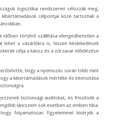
ágok logisztikai rendszereit célozzák meg,
kibertámadások célpontjai közé tartoznak a
láncokban.
k időben történő szállítása elengedhetetlen a
 lehet a vásárlókra is, hiszen késlekedések
ckerek célja a káosz és a zűrzavar előidézése
erősítette, hogy a nyomozás során több mint
 hogy a kibertámadások mértéke és intenzitása
biztonságra.
zzenek biztonsági auditokat, és frissítsék a
gyengébb láncszem sok esetben az emberi hiba.
 hogy folyamatosan figyelemmel kísérjék a