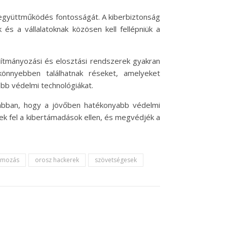
 együttműködés fontosságát. A kiberbiztonság
s a vállalatoknak közösen kell fellépniük a
lítmányozási és elosztási rendszerek gyakran
 könnyebben találhatnak réseket, amelyeket
abb védelmi technológiákat.
 abban, hogy a jövőben hatékonyabb védelmi
ek fel a kibertámadások ellen, és megvédjék a
omozás
orosz hackerek
szövetségesek