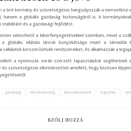
n a brit kormány és szövetségesei hangsúlyozzák a nemzetközi
 hanem a globális gazdaság biztonságáról is. A kormányoknak é
stabilitást és a gazdasági fejlődést.
ülönösen sebezhető a kiberfenyegetésekkel szemben, mivel a szál
tt a globális ellátási láncok bonyolultsága miatt a támadók
a vállalatok korszerűsítsék rendszereiket, és alkalmazzák a legúj
 mellett a nyomozás során szerzett tapasztalatok segíthetnek
y és szövetségesei elkötelezettek amellett, hogy közösen lépjen
yegetéseitől.
gazdaság
kiberbiztonság
kibertámadások
logisztika
ny
SZÓLJ HOZZÁ