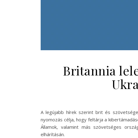
Britannia lel
Ukra
A legújabb hírek szerint brit és szövetség
nyomozás célja, hogy feltárja a kibertámadáso
Államok, valamint más szövetséges orszá
elhárításán.