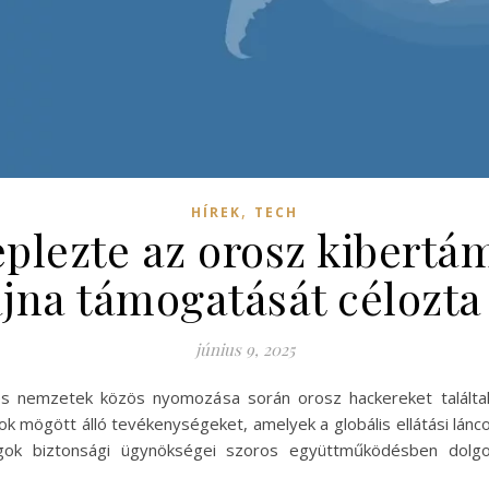
,
HÍREK
TECH
eplezte az orosz kibert
jna támogatását célozt
június 9, 2025
es nemzetek közös nyomozása során orosz hackereket találtak
k mögött álló tevékenységeket, amelyek a globális ellátási lánc
gok biztonsági ügynökségei szoros együttműködésben dolgo