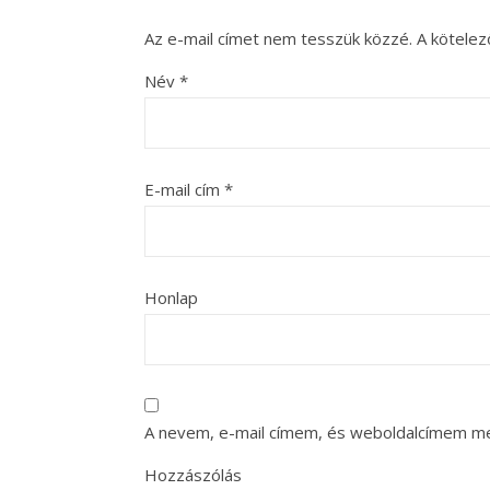
Az e-mail címet nem tesszük közzé.
A kötele
Név
*
E-mail cím
*
Honlap
A nevem, e-mail címem, és weboldalcímem m
Hozzászólás