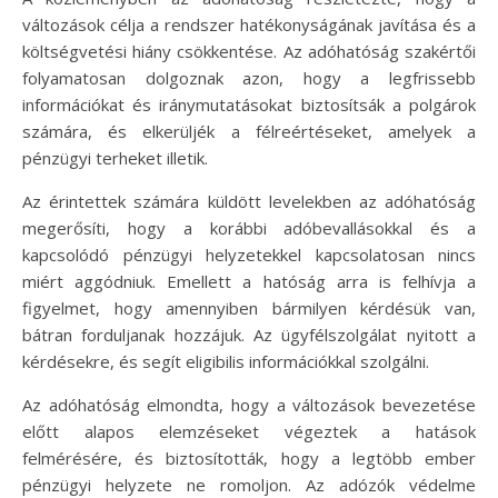
változások célja a rendszer hatékonyságának javítása és a
költségvetési hiány csökkentése. Az adóhatóság szakértői
folyamatosan dolgoznak azon, hogy a legfrissebb
információkat és iránymutatásokat biztosítsák a polgárok
számára, és elkerüljék a félreértéseket, amelyek a
pénzügyi terheket illetik.
Az érintettek számára küldött levelekben az adóhatóság
megerősíti, hogy a korábbi adóbevallásokkal és a
kapcsolódó pénzügyi helyzetekkel kapcsolatosan nincs
miért aggódniuk. Emellett a hatóság arra is felhívja a
figyelmet, hogy amennyiben bármilyen kérdésük van,
bátran forduljanak hozzájuk. Az ügyfélszolgálat nyitott a
kérdésekre, és segít eligibilis információkkal szolgálni.
Az adóhatóság elmondta, hogy a változások bevezetése
előtt alapos elemzéseket végeztek a hatások
felmérésére, és biztosították, hogy a legtöbb ember
pénzügyi helyzete ne romoljon. Az adózók védelme