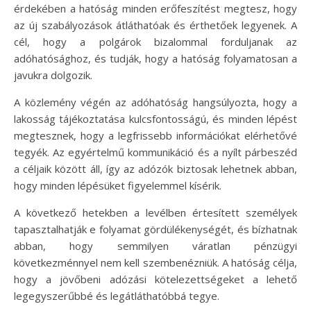
érdekében a hatóság minden erőfeszítést megtesz, hogy
az új szabályozások átláthatóak és érthetőek legyenek. A
cél, hogy a polgárok bizalommal forduljanak az
adóhatósághoz, és tudják, hogy a hatóság folyamatosan a
javukra dolgozik.
A közlemény végén az adóhatóság hangsúlyozta, hogy a
lakosság tájékoztatása kulcsfontosságú, és minden lépést
megtesznek, hogy a legfrissebb információkat elérhetővé
tegyék. Az egyértelmű kommunikáció és a nyílt párbeszéd
a céljaik között áll, így az adózók biztosak lehetnek abban,
hogy minden lépésüket figyelemmel kísérik.
A következő hetekben a levélben értesített személyek
tapasztalhatják e folyamat gördülékenységét, és bízhatnak
abban, hogy semmilyen váratlan pénzügyi
következménnyel nem kell szembenézniük. A hatóság célja,
hogy a jövőbeni adózási kötelezettségeket a lehető
legegyszerűbbé és legátláthatóbbá tegye.