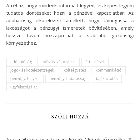
A cél az, hogy mindenki informált legyen, és képes legyen
tudatos döntéseket hozni a pénzével kapcsolatban. Az
adóhatóság elkötelezett amellett, hogy támogassa a
lakosságot a pénzügyi ismeretek bővítésében, amely
hosszú távon hozzájárulhat a stabilabb gazdasági
környezethez.
adóhatóság
adózási változások
értesítések
jogok és kötelezettségek
költségvetés
kommunikáció
pénzügyi helyzet
pénzügyi tudatosság
tájékoztatás
ügyfélszolgálat
SZÓLJ HOZZÁ
Az e-mail címet nem tesszük közzé.
A kötelező mezőket
*