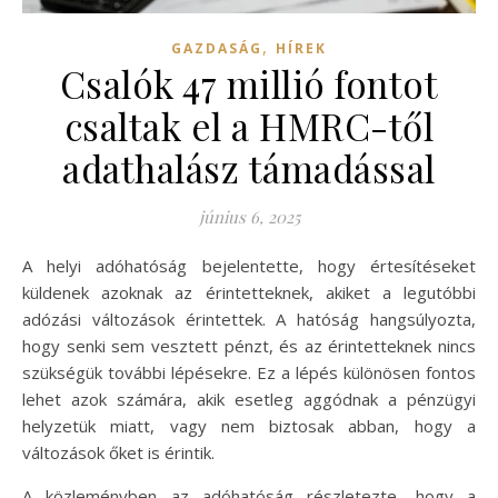
,
GAZDASÁG
HÍREK
Csalók 47 millió fontot
csaltak el a HMRC-től
adathalász támadással
június 6, 2025
A helyi adóhatóság bejelentette, hogy értesítéseket
küldenek azoknak az érintetteknek, akiket a legutóbbi
adózási változások érintettek. A hatóság hangsúlyozta,
hogy senki sem vesztett pénzt, és az érintetteknek nincs
szükségük további lépésekre. Ez a lépés különösen fontos
lehet azok számára, akik esetleg aggódnak a pénzügyi
helyzetük miatt, vagy nem biztosak abban, hogy a
változások őket is érintik.
A közleményben az adóhatóság részletezte, hogy a