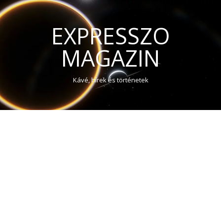
EXPRESSZO
MAGAZIN
Kávé, hírek és történetek