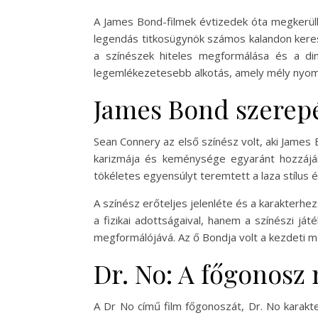
A James Bond-filmek évtizedek óta megkerülhe
legendás titkosügynök számos kalandon kereszt
a színészek hiteles megformálása és a din
legemlékezetesebb alkotás, amely mély nyomot
James Bond szerep
Sean Connery az első színész volt, aki James
karizmája és keménysége egyaránt hozzájá
tökéletes egyensúlyt teremtett a laza stílus 
A színész erőteljes jelenléte és a karakterh
a fizikai adottságaival, hanem a színészi já
megformálójává. Az ő Bondja volt a kezdeti m
Dr. No: A főgonosz
A Dr No című film főgonoszát, Dr. No karakte