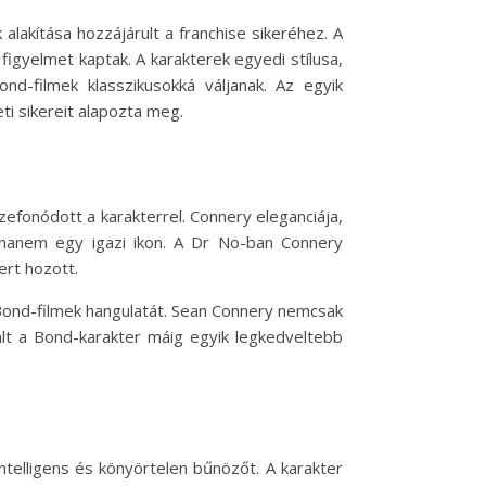
lakítása hozzájárult a franchise sikeréhez. A
figyelmet kaptak. A karakterek egyedi stílusa,
d-filmek klasszikusokká váljanak. Az egyik
i sikereit alapozta meg.
efonódott a karakterrel. Connery eleganciája,
hanem egy igazi ikon. A Dr No-ban Connery
ert hozott.
 Bond-filmek hangulatát. Sean Connery nemcsak
vált a Bond-karakter máig egyik legkedveltebb
ntelligens és könyörtelen bűnözőt. A karakter