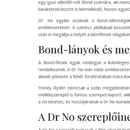
egy igazi ellenfél volt Bond számára, aki nem
karakterek között is kiemelkedő, hiszen egyedü
Dr. No egyike azoknak a Bond-ellensége
emlékezetében. A színész játékának köszön
után is megállja a helyét a kémfilmek világában
Bond-lányok és me
A Bond-filmek egyik védjegye a különleges 
rendelkeznek. A Dr No-ban több emlékezetes 
akinek jelenete a fehér fürdőruhában mára iko
Honey Ryder nemcsak a szép megjelenésével,
mellékszereplő is fontos szerepet kapott, aki
a történetet, és hozzájárulnak a Dr No komp
A Dr No szereplőin
A Dr No szereplői nemcsak a film sikerét biz