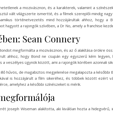
tetlenek a mozivásznon, és a karakterek, valamint a színészek a
ül vált világszerte ismertté, és a filmek szereplői mindig nagy 
amikus történetvezetés mind hozzájárultak ahhoz, hogy a Bon
 hagyott a rajongók szívében, a Dr No, amely a franchise kezdet
ében: Sean Connery
 Bondot megformálta a mozivásznon, és az ő alakítása örökre össz
rult ahhoz, hogy Bond ne csupán egy egyszerű kém legyen, 
és a veszélyes ügynök között, ami a rajongók körében azonnali sik
ez illő hűvös, de magabiztos megjelenése megalapozta a későbbi
tékával is hozzájárult a film sikeréhez, és többek között ezért 
érce, amelyhez a későbbi színészeket is mérik.
 megformálója
rét Joseph Wiseman alakította, aki kiválóan hozta a hidegvérű, i