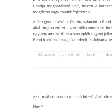
Bondja meghatározó volt, hiszen a karakt
megőrizni vagy továbbfejleszteni.
A film gonosztevője, Dr. No, valamint a Bond
által megteremtett szereplői rendszere hoz
egyben, amelyekben a szereplők egyedi jelle
Bond franchise máig közkedvelt és folyamato
1960-as évek
bond filmek
brit film
dr 
Az e-mail címet nem tesszük közzé.
A kötele
Név
*