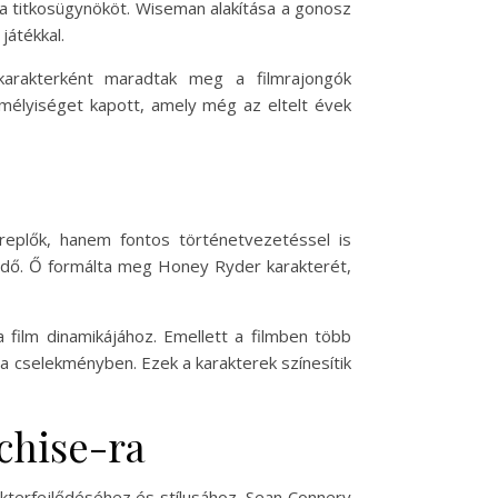
e a titkosügynököt. Wiseman alakítása a gonosz
játékkal.
arakterként maradtak meg a filmrajongók
élyiséget kapott, amely még az eltelt évek
ereplők, hanem fontos történetvezetéssel is
kedő. Ő formálta meg Honey Ryder karakterét,
film dinamikájához. Emellett a filmben több
 a cselekményben. Ezek a karakterek színesítik
chise-ra
akterfejlődéséhez és stílusához. Sean Connery