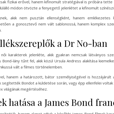
csak fizikai erővel, hanem kifinomult stratégiával is próbára tett
lálló módon ötvözte a fenyegető jelenlétet a kifinomult színészi 
knek, akik nem pusztán ellenségként, hanem emlékezetes k
hetően a gonosztevő nem vált sablonossá, hanem komplex szem
.
llékszereplők a Dr No-ban
női karakterek jelenléte, akik gyakran nemcsak látványos sz
Bond-lány tűnt fel, akik közül Ursula Andress alakítása kiemel
nikussá vált a filmes történelemben.
 hanem a határozott, bátor személyiségével is hozzájárult a 
k segítették Bondot a küldetése során, vagy épp ellenfelei voltak
lex világának megértéséhez.
ek hatása a James Bond fran
tosították, hanem alapot adtak a későbbi James Bond-filmek kar