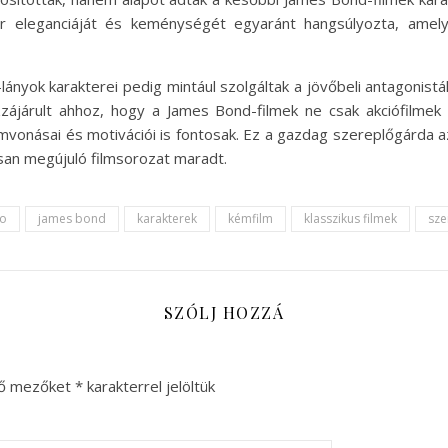
er eleganciáját és keménységét egyaránt hangsúlyozta, amely
-lányok karakterei pedig mintául szolgáltak a jövőbeli antagonis
zájárult ahhoz, hogy a James Bond-filmek ne csak akciófilme
mvonásai és motivációi is fontosak. Ez a gazdag szereplőgárda a
san megújuló filmsorozat maradt.
no
james bond
karakterek
kémfilm
klasszikus filmek
sze
SZÓLJ HOZZÁ
ző mezőket
*
karakterrel jelöltük