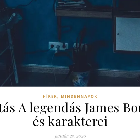
,
HÍREK
MINDENNAPOK
tás A legendás James Bon
és karakterei
január 25, 2026