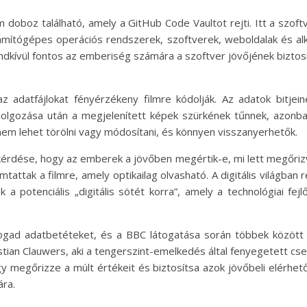
doboz található, amely a GitHub Code Vaultot rejti. Itt a szoftv
ámítógépes operációs rendszerek, szoftverek, weboldalak és alk
endkívül fontos az emberiség számára a szoftver jövőjének biztos
z adatfájlokat fényérzékeny filmre kódolják. Az adatok bitjeine
eldolgozása után a megjelenített képek szürkének tűnnek, azonba
em lehet törölni vagy módosítani, és könnyen visszanyerhetők.
kérdése, hogy az emberek a jövőben megértik-e, mi lett megőrizve
tattak a filmre, amely optikailag olvasható. A digitális világban
 a potenciális „digitális sötét korra”, amely a technológiai fe
ogad adatbetéteket, és a BBC látogatása során többek között v
ristian Clauwers, aki a tengerszint-emelkedés által fenyegetett c
gy megőrizze a múlt értékeit és biztosítsa azok jövőbeli elérhe
ra.