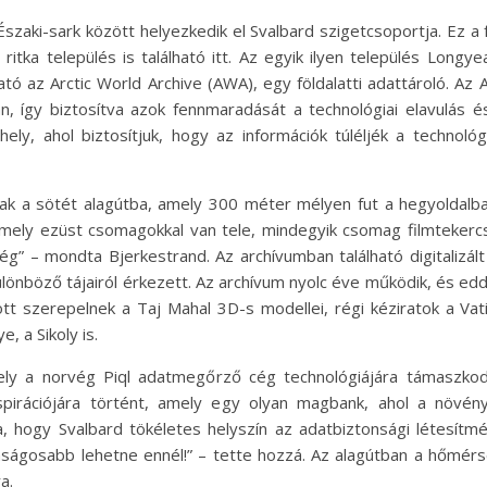
Északi-sark között helyezkedik el Svalbard szigetcsoportja. Ez a 
tka település is található itt. Az egyik ilyen település Longy
ató az Arctic World Archive (AWA), egy földalatti adattároló. A
 így biztosítva azok fennmaradását a technológiai elavulás és
ely, ahol biztosítjuk, hogy az információk túléljék a technoló
nak a sötét alagútba, amely 300 méter mélyen fut a hegyoldalba,
amely ezüst csomagokkal van tele, mindegyik csomag filmteker
g” – mondta Bjerkestrand. Az archívumban található digitalizál
különböző tájairól érkezett. Az archívum nyolc éve működik, és ed
zött szerepelnek a Taj Mahal 3D-s modellei, régi kéziratok a Va
, a Sikoly is.
ely a norvég Piql adatmegőrző cég technológiájára támaszkodi
inspirációjára történt, amely egy olyan magbank, ahol a növ
a, hogy Svalbard tökéletes helyszín az adatbiztonsági létesítmé
onságosabb lehetne ennél!” – tette hozzá. Az alagútban a hőmér
a.