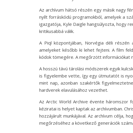
Az archívum hátsó részén egy másik nagy fém 
nyílt forráskódú programokból, amelyek a sz
igazgatója, Kyle Daigle hangsúlyozta, hogy r
kritikusabbá válik.
A Piql központjában, Norvégia déli részén a
amelyeket később ki lehet fejteni. A film f
kódok tömegére. A megőrzött információkat n
A hosszú távú tárolási módszerek egyik kulcs
is figyelembe vette, így egy útmutatót is nyom
mint nap, azonban szakértők figyelmeztetnek
hardverek elavulásához vezethet.
Az Arctic World Archive évente háromszor f
kéziratai is helyet kaptak az archívumban. Ch
hozzájárult munkájával. Az archívum célja, ho
megőrzéséhez a következő generációk számá