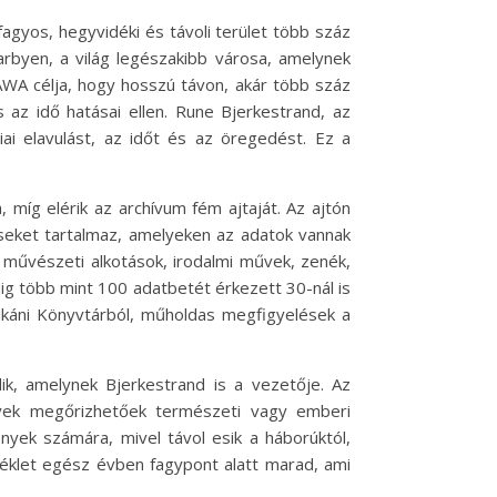
fagyos, hegyvidéki és távoli terület több száz
earbyen, a világ legészakibb városa, amelynek
z AWA célja, hogy hosszú távon, akár több száz
 az idő hatásai ellen. Rune Bjerkestrand, az
giai elavulást, az időt és az öregedést. Ez a
 míg elérik az archívum fém ajtaját. Az ajtón
cseket tartalmaz, amelyeken az adatok vannak
t művészeti alkotások, irodalmi művek, zenék,
dig több mint 100 adatbetét érkezett 30-nál is
tikáni Könyvtárból, műholdas megfigyelések a
k, amelynek Bjerkestrand is a vezetője. Az
ények megőrizhetőek természeti vagy emberi
nyek számára, mivel távol esik a háborúktól,
séklet egész évben fagypont alatt marad, ami