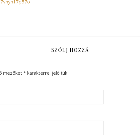
/c7vnyn17p57o
SZÓLJ HOZZÁ
ző mezőket
*
karakterrel jelöltük