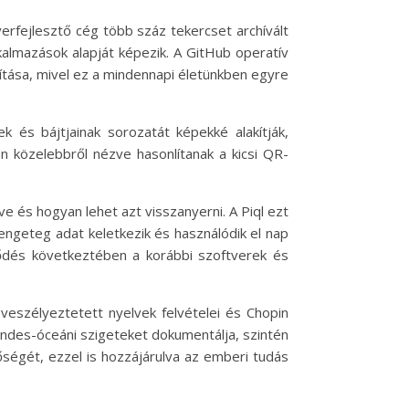
erfejlesztő cég több száz tekercset archívált
almazások alapját képezik. A GitHub operatív
ítása, mivel ez a mindennapi életünkben egyre
k és bájtjainak sorozatát képekké alakítják,
n közelebbről nézve hasonlítanak a kicsi QR-
 és hogyan lehet azt visszanyerni. A Piql ezt
 rengeteg adat keletkezik és használódik el nap
jlődés következtében a korábbi szoftverek és
eszélyeztetett nyelvek felvételei és Chopin
sendes-óceáni szigeteket dokumentálja, szintén
tőségét, ezzel is hozzájárulva az emberi tudás