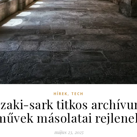
,
HÍREK
TECH
szaki-sark titkos archívu
művek másolatai rejlene
május 23, 2025