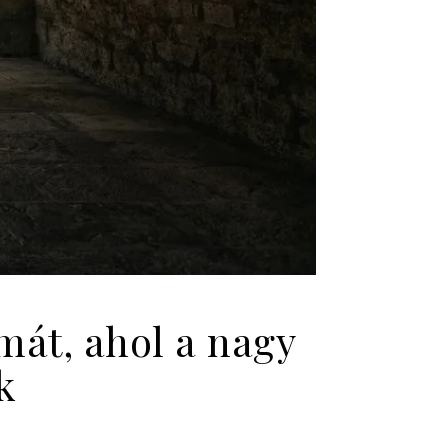
mát, ahol a nagy
k