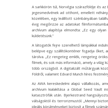
A sarkkörön túl, Norvégia szárazföldje és az 
jegesmedvének ad otthont, emellett néhány ri
közelében, egy leállított szénbányában találh
évig megőrizze az adatokat filmformátumban,
archívum alapítója elmondta: „Ez egy olyan h
küldetésünk.”
A látogatók fejre szerelhető lámpákkal indul
belépve egy szállítókonténer fogadja őket, 
tárolva. „Ez rengeteg emlék, rengeteg öröksé
filmek, és sok más információ, amely a világ 
több országból. A digitalizált műtárgyak kö
Földről, valamint Edvard Munch híres festménye
Az AWA kereskedelmi alapú vállalkozás, am
archívum kialakítása a Global Seed Vault 
katasztrófák után. Bjerkestrand hangsúlyozt
válságoktól és terrorizmustól. „Mennyi bizt
ideális körülményeket biztosít a filmek számár