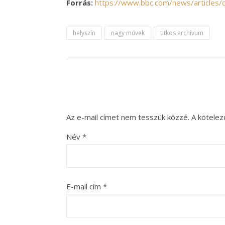
Forrás:
https://www.bbc.com/news/articles
helyszín
nagy művek
titkos archívum
Az e-mail címet nem tesszük közzé.
A kötele
Név
*
E-mail cím
*