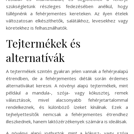
szükségletünk részleges fedezésében anélkül, hogy
túllépnénk a fehérjementes kereteken. Az ilyen ételek
változatosan elkészíthetők, salátákhoz, levesekhez vagy
köretekhez is felhasználhatók.
Tejtermékek és
alternatívák
A tejtermékek szintén gyakran jelen vannak a fehérjealapú
étrendben, de a fehérjementes diéták során érdemes
alternatívákat keresni. A növényi alapú tejtermékek, mint
például a mandula-, szója- vagy kókusztej, remek
választások, mivel alacsonyabb fehérjetartalommal
rendelkeznek, és különböző ízeket kínálnak. Ezek a
tejhelyettesítők nemcsak a fehérjementes étrendhez
illeszkednek, hanem laktózérzékenyek számára is ideálisak.
A növényi alapú joghurtok, mint a kókusz- vagy szója