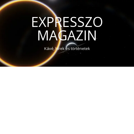
EXPRESSZO
MAGAZIN
Kávé, hírek és történetek