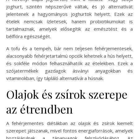
joghurt, szintén népszerűvé váltak, és jó alternatívát
jelentenek a hagyományos joghurtok helyett. Ezek az
ételek nemcsak ízletesek, hanem probiotikumokat is
tartalmaznak, amelyek elősegítik az emésztést és a
bélflóra egészségét.
A tofu és a tempeh, bár nem teljesen fehérjementesek,
alacsonyabb fehérjetartalmú opciók lehetnek a hús helyett,
és sokféle módon felhasználhatók az ételekben. Ezek a
szójatermékek gazdagok ásványi anyagokban és
vitaminokban, így tápláló alternatívái a húsnak.
Olajok és zsírok szerepe
az étrendben
A fehérjementes diétákban az olajok és zsírok kiemelt
szerepet játszanak, mivel fontos energiaforrások, amelyek
hozzájárulnak a tápanyagok felszívódásához. Az