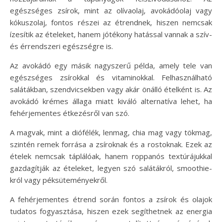
egészséges zsírok, mint az olívaolaj, avokádóolaj vagy
kókuszolaj, fontos részei az étrendnek, hiszen nemcsak
ízesítik az ételeket, hanem jótékony hatással vannak a szív-
és érrendszeri egészségre is.
Az avokádó egy másik nagyszerű példa, amely tele van
egészséges zsírokkal és vitaminokkal. Felhasználható
salátákban, szendvicsekben vagy akár önálló ételként is. Az
avokádó krémes állaga miatt kiváló alternatíva lehet, ha
fehérjementes étkezésről van szó.
A magvak, mint a diófélék, lenmag, chia mag vagy tökmag,
szintén remek forrása a zsíroknak és a rostoknak. Ezek az
ételek nemcsak táplálóak, hanem roppanós textúrájukkal
gazdagítják az ételeket, legyen szó salátákról, smoothie-
król vagy péksüteményekről.
A fehérjementes étrend során fontos a zsírok és olajok
tudatos fogyasztása, hiszen ezek segíthetnek az energia