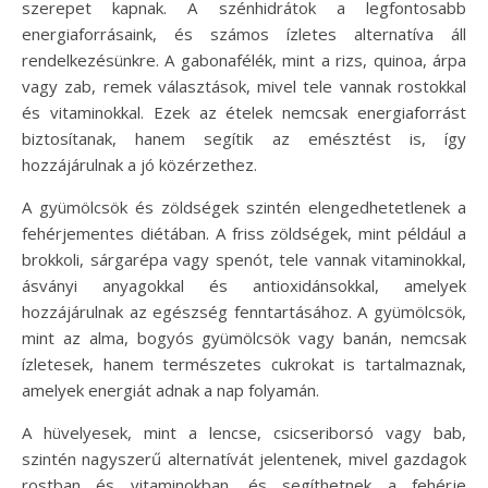
szerepet kapnak. A szénhidrátok a legfontosabb
energiaforrásaink, és számos ízletes alternatíva áll
rendelkezésünkre. A gabonafélék, mint a rizs, quinoa, árpa
vagy zab, remek választások, mivel tele vannak rostokkal
és vitaminokkal. Ezek az ételek nemcsak energiaforrást
biztosítanak, hanem segítik az emésztést is, így
hozzájárulnak a jó közérzethez.
A gyümölcsök és zöldségek szintén elengedhetetlenek a
fehérjementes diétában. A friss zöldségek, mint például a
brokkoli, sárgarépa vagy spenót, tele vannak vitaminokkal,
ásványi anyagokkal és antioxidánsokkal, amelyek
hozzájárulnak az egészség fenntartásához. A gyümölcsök,
mint az alma, bogyós gyümölcsök vagy banán, nemcsak
ízletesek, hanem természetes cukrokat is tartalmaznak,
amelyek energiát adnak a nap folyamán.
A hüvelyesek, mint a lencse, csicseriborsó vagy bab,
szintén nagyszerű alternatívát jelentenek, mivel gazdagok
rostban és vitaminokban, és segíthetnek a fehérje