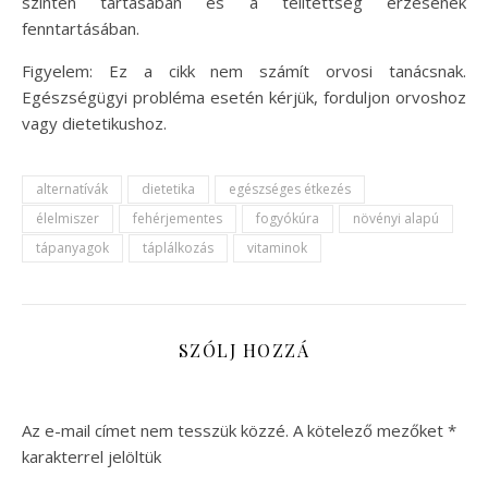
szinten tartásában és a telítettség érzésének
fenntartásában.
Figyelem: Ez a cikk nem számít orvosi tanácsnak.
Egészségügyi probléma esetén kérjük, forduljon orvoshoz
vagy dietetikushoz.
alternatívák
dietetika
egészséges étkezés
élelmiszer
fehérjementes
fogyókúra
növényi alapú
tápanyagok
táplálkozás
vitaminok
SZÓLJ HOZZÁ
Az e-mail címet nem tesszük közzé.
A kötelező mezőket
*
karakterrel jelöltük