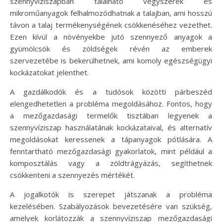
szennyvíziszapban található vegyszerek és
mikroműanyagok felhalmozódhatnak a talajban, ami hosszú
távon a talaj termékenységének csökkenéséhez vezethet.
Ezen kívül a növényekbe jutó szennyező anyagok a
gyümölcsök és zöldségek révén az emberek
szervezetébe is bekerülhetnek, ami komoly egészségügyi
kockázatokat jelenthet.
A gazdálkodók és a tudósok közötti párbeszéd
elengedhetetlen a probléma megoldásához. Fontos, hogy
a mezőgazdasági termelők tisztában legyenek a
szennyvíziszap használatának kockázataival, és alternatív
megoldásokat keressenek a tápanyagok pótlására. A
fenntartható mezőgazdasági gyakorlatok, mint például a
komposztálás vagy a zöldtrágyázás, segíthetnek
csökkenteni a szennyezés mértékét.
A jogalkotók is szerepet játszanak a probléma
kezelésében. Szabályozások bevezetésére van szükség,
amelyek korlátozzák a szennyvíziszap mezőgazdasági