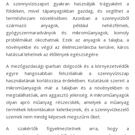
A szennyvíziszapot gyakran használják trágyaként a
földeken, mivel tápanyagokban gazdag, és segíthet a
terméshozam növelésében. Azonban a szennyvízből
származó anyagok, például nehézfémek,
gyógyszermaradványok és mikroműanyagok, komoly
problémákat okozhatnak. Ezek az anyagok a talajba, a
növényekbe és végül az élelmiszerláncba kerülve, káros
hatással lehetnek az élőlények egészségére.
A mezőgazdasági iparban dolgozók és a környezetvédők
egyre hangosabban felszólalnak a szennyvíziszap
használatának korlátozása érdekében. Kutatások szerint a
mikroműanyagok már a talajban és a növényekben is
megtalálhatóak, ami aggasztó jelenség. A mikroműanyagok
olyan apró műanyag részecskék, amelyek a műanyag
termékek lebomlásakor keletkeznek, és a szennyvízkezelő
üzemek nem mindig képesek megszűrni őket.
A szakértők figyelmeztetnek arra, hogy a