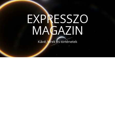
EXPRESSZO
MAGAZIN
Kávé, hírek és történetek