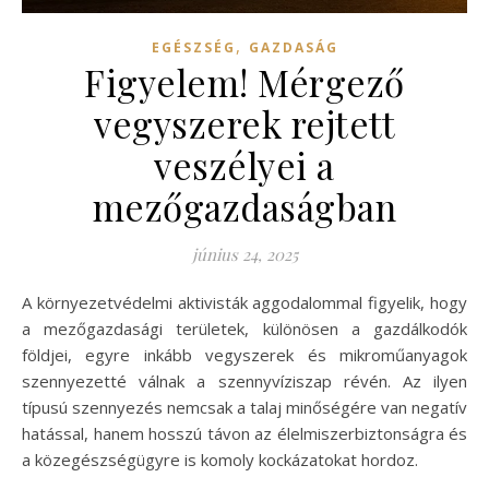
,
EGÉSZSÉG
GAZDASÁG
Figyelem! Mérgező
vegyszerek rejtett
veszélyei a
mezőgazdaságban
június 24, 2025
A környezetvédelmi aktivisták aggodalommal figyelik, hogy
a mezőgazdasági területek, különösen a gazdálkodók
földjei, egyre inkább vegyszerek és mikroműanyagok
szennyezetté válnak a szennyvíziszap révén. Az ilyen
típusú szennyezés nemcsak a talaj minőségére van negatív
hatással, hanem hosszú távon az élelmiszerbiztonságra és
a közegészségügyre is komoly kockázatokat hordoz.