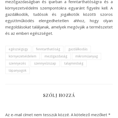
mezőgazdaságban és iparban a fenntarthatóságra és a
környezetvédelmi szempontokra egyaránt figyelni kell. A
gazdálkodók, tudósok és jogalkotók közötti szoros
együttműködés elengedhetetlen ahhoz, hogy olyan
megoldásokat találjanak, amelyek megóvják a természetet
és az emberi egészséget.
egészségügy
fenntarthatóság
gazdálkodás
környezetvédelem
mezőgazdaság
mikroműanyag
szennyezés
szennyvíziszap
talajminőség
tápanyagok
SZÓLJ HOZZÁ
Az e-mail címet nem tesszük közzé.
A kötelező mezőket
*