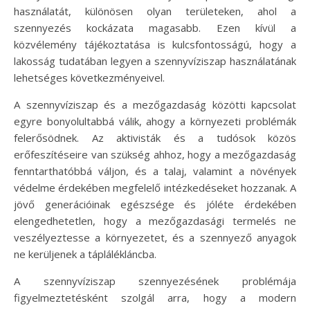
használatát, különösen olyan területeken, ahol a
szennyezés kockázata magasabb. Ezen kívül a
közvélemény tájékoztatása is kulcsfontosságú, hogy a
lakosság tudatában legyen a szennyvíziszap használatának
lehetséges következményeivel.
A szennyvíziszap és a mezőgazdaság közötti kapcsolat
egyre bonyolultabbá válik, ahogy a környezeti problémák
felerősödnek. Az aktivisták és a tudósok közös
erőfeszítéseire van szükség ahhoz, hogy a mezőgazdaság
fenntarthatóbbá váljon, és a talaj, valamint a növények
védelme érdekében megfelelő intézkedéseket hozzanak. A
jövő generációinak egészsége és jóléte érdekében
elengedhetetlen, hogy a mezőgazdasági termelés ne
veszélyeztesse a környezetet, és a szennyező anyagok
ne kerüljenek a táplálékláncba.
A szennyvíziszap szennyezésének problémája
figyelmeztetésként szolgál arra, hogy a modern