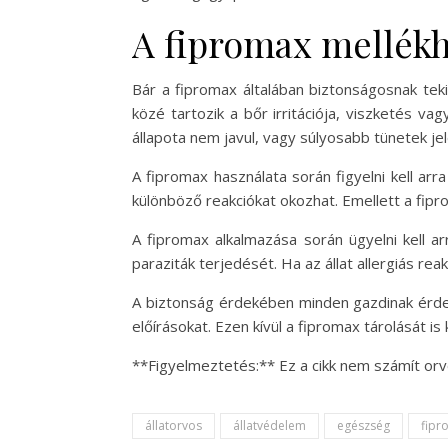
A fipromax mellékh
Bár a fipromax általában biztonságosnak tek
közé tartozik a bőr irritációja, viszketés va
állapota nem javul, vagy súlyosabb tünetek jel
A fipromax használata során figyelni kell arr
különböző reakciókat okozhat. Emellett a fipr
A fipromax alkalmazása során ügyelni kell ar
paraziták terjedését. Ha az állat allergiás r
A biztonság érdekében minden gazdinak érdem
előírásokat. Ezen kívül a fipromax tárolását is
**Figyelmeztetés:** Ez a cikk nem számít orvo
állatorvos
állatvédelem
egészség
fipr