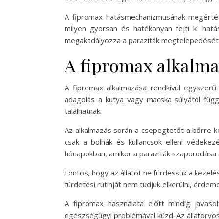
A fipromax hatásmechanizmusának megértése
milyen gyorsan és hatékonyan fejti ki hatás
megakadályozza a paraziták megtelepedését. Íg
A fipromax alkalma
A fipromax alkalmazása rendkívül egyszerű
adagolás a kutya vagy macska súlyától függ
találhatnak.
Az alkalmazás során a csepegtetőt a bőrre kel
csak a bolhák és kullancsok elleni védekez
hónapokban, amikor a paraziták szaporodása a
Fontos, hogy az állatot ne fürdessük a kezelé
fürdetési rutinját nem tudjuk elkerülni, érdem
A fipromax használata előtt mindig javaso
egészségügyi problémával küzd. Az állatorvo