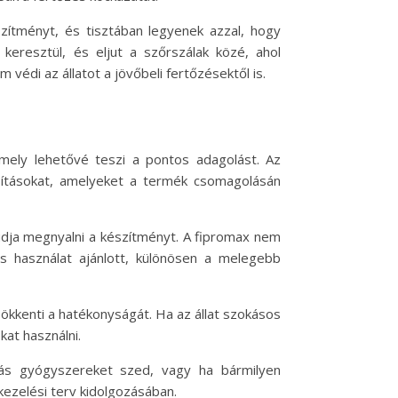
ítményt, és tisztában legyenek azzal, hogy
 keresztül, és eljut a szőrszálak közé, ahol
édi az állatot a jövőbeli fertőzésektől is.
mely lehetővé teszi a pontos adagolást. Az
asításokat, amelyeket a termék csomagolásán
 tudja megnyalni a készítményt. A fipromax nem
es használat ajánlott, különösen a melegebb
sökkenti a hatékonyságát. Ha az állat szokásos
kat használni.
 más gyógyszereket szed, vagy ha bármilyen
ezelési terv kidolgozásában.