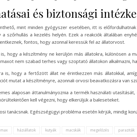
atásai és biztonsági intézk
inthető, mint minden gyógyszer esetében, itt is előfordulhatnak
gy a szőrhullás a kezelés helyén. Ezek a reakciók általában eny
entkeznek, fontos, hogy azonnal keressük fel az állatorvost.
a is, hogy a készítmény ne kerüljön más állatokra, különösen a 
omaxot nem szabad terhes vagy szoptató állatokon alkalmazni, hac
ra is, hogy a fertőzött állat ne érintkezzen más állatokkal, amí
eakciót mutat a készítményre, azonnali orvosi beavatkozásra van sz
es alaposan áttanulmányoznia a termék használati utasítását, és
 körültekintően kell végezni, hogy elkerüljük a baleseteket.
si tanácsnak. Egészségügyi probléma esetén kérjük, mindig konzu
omax
háziállatok
kutyák
macskák
megelőzés
paraziták