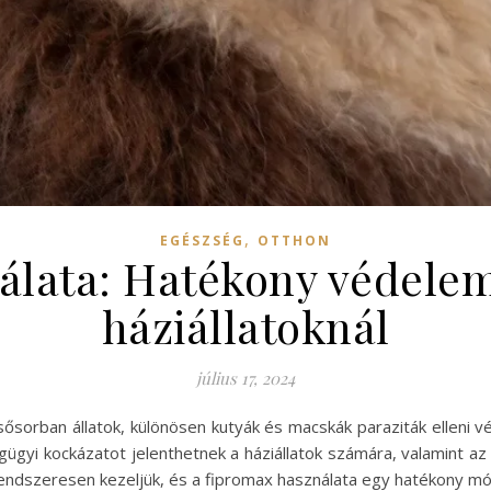
,
EGÉSZSÉG
OTTHON
lata: Hatékony védelem
háziállatoknál
július 17, 2024
ősorban állatok, különösen kutyák és macskák paraziták elleni vé
ügyi kockázatot jelenthetnek a háziállatok számára, valamint az á
endszeresen kezeljük, és a fipromax használata egy hatékony mód