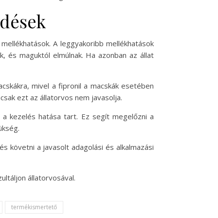
edések
 mellékhatások. A leggyakoribb mellékhatások
hék, és maguktól elmúlnak. Ha azonban az állat
macskákra, mivel a fipronil a macskák esetében
sak ezt az állatorvos nem javasolja.
g a kezelés hatása tart. Ez segít megelőzni a
ükség.
 követni a javasolt adagolási és alkalmazási
ltáljon állatorvosával.
termékismertető