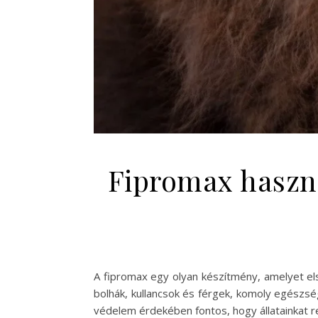
Fipromax haszná
A fipromax egy olyan készítmény, amelyet els
bolhák, kullancsok és férgek, komoly egészség
védelem érdekében fontos, hogy állatainkat r