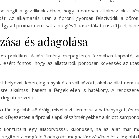
 segít a gazdiknak abban, hogy tudatosan alkalmazzák a kész
át. Az alkalmazás után a fipronil gyorsan felszívódik a bőrön
y a fipromax nemcsak a meglévő parazitákat pusztítja el, hanem v
zása és adagolása
 és praktikus. A készítmény csepegtetős formában kapható, a
, ezért fontos, hogy az állattartók pontosan kövessék az ut
l helyezni, lehetőleg a nyak és a váll között, ahol az állat nem
ésre alkalmas, hanem a férgek ellen is hatékony. A rendszer
 legintenzívebb.
s után legalább 48 óráig, mivel a víz lemossa a hatóanyagot, és c
es kifejezetten a fipronil alapú készítményekhez ajánlott sampono
lt konzultálni egy állatorvossal, különösen, ha az állat már
s segíthet a megfelelő adagolás meghatározásában és a legjobb k