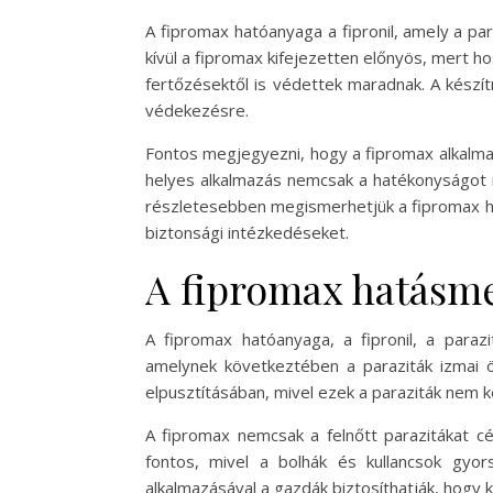
A fipromax hatóanyaga a fipronil, amely a par
kívül a fipromax kifejezetten előnyös, mert h
fertőzésektől is védettek maradnak. A készít
védekezésre.
Fontos megjegyezni, hogy a fipromax alkalmaz
helyes alkalmazás nemcsak a hatékonyságot 
részletesebben megismerhetjük a fipromax ha
biztonsági intézkedéseket.
A fipromax hatásm
A fipromax hatóanyaga, a fipronil, a parazi
amelynek következtében a paraziták izmai 
elpusztításában, mivel ezek a paraziták nem ké
A fipromax nemcsak a felnőtt parazitákat c
fontos, mivel a bolhák és kullancsok gyo
alkalmazásával a gazdák biztosíthatják, hogy 