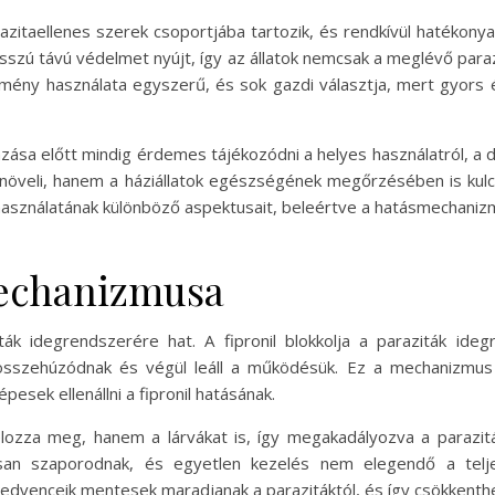
azitaellenes szerek csoportjába tartozik, és rendkívül hatékonyan
osszú távú védelmet nyújt, így az állatok nemcsak a meglévő par
mény használata egyszerű, és sok gazdi választja, mert gyors é
ása előtt mindig érdemes tájékozódni a helyes használatról, a d
növeli, hanem a háziállatok egészségének megőrzésében is kulc
sználatának különböző aspektusait, beleértve a hatásmechanizmu
echanizmusa
ták idegrendszerére hat. A fipronil blokkolja a paraziták idegr
összehúzódnak és végül leáll a működésük. Ez a mechanizmus r
pesek ellenállni a fipronil hatásának.
élozza meg, hanem a lárvákat is, így megakadályozva a parazit
rsan szaporodnak, és egyetlen kezelés nem elegendő a telj
kedvenceik mentesek maradjanak a parazitáktól, és így csökkenthe