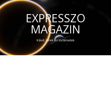
EXPRESSZO
MAGAZIN
Kávé, hírek és történetek