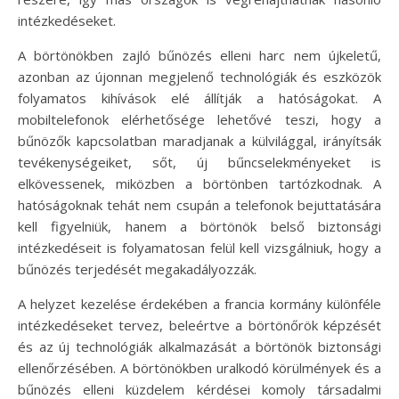
intézkedéseket.
A börtönökben zajló bűnözés elleni harc nem újkeletű,
azonban az újonnan megjelenő technológiák és eszközök
folyamatos kihívások elé állítják a hatóságokat. A
mobiltelefonok elérhetősége lehetővé teszi, hogy a
bűnözők kapcsolatban maradjanak a külvilággal, irányítsák
tevékenységeiket, sőt, új bűncselekményeket is
elkövessenek, miközben a börtönben tartózkodnak. A
hatóságoknak tehát nem csupán a telefonok bejuttatására
kell figyelniük, hanem a börtönök belső biztonsági
intézkedéseit is folyamatosan felül kell vizsgálniuk, hogy a
bűnözés terjedését megakadályozzák.
A helyzet kezelése érdekében a francia kormány különféle
intézkedéseket tervez, beleértve a börtönőrök képzését
és az új technológiák alkalmazását a börtönök biztonsági
ellenőrzésében. A börtönökben uralkodó körülmények és a
bűnözés elleni küzdelem kérdései komoly társadalmi