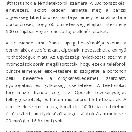
láthatatlanok a fémdetektorok számára. A „Börtönszökés”
elnevezésű akciót kedden hirdette meg a párizsi
ügyészség kiberbűnözési osztálya, amely felhatalmazta a
börtönőröket, hogy 66 büntetés-végrehajtási intézmény
500 cellájában végezzenek átfogó ellenőrzéseket.
A Le Monde című francia újság beszámolója szerint a
börtönlakók a telefonokat „kúpoknak” nevezték el, a könnyű
rejthetőségük miatt. Az ügyészség nyilatkozata szerint a
nyomozások során megállapították, hogy ezek a telefonok
bűncselekmények elkövetésére is szolgáltak a börtönön
belül, beleértve a drogkereskedelmet, zsarolást,
gyújtogatást és gyilkossági kísérleteket. A telefonokat
forgalmazó francia cég, az Oportik tevékenységét
felfüggesztették, és három munkatársát letartóztatták. A
becslések szerint a cég körülbelül 5000 darab telefont
értékesített, amelyek közül a legolcsóbbak ára mindössze
20 euró (kb. 16,84 font) volt.
Gerald Darmanin francia igazságügyi miniszter ígéretet