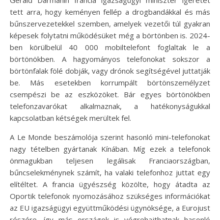
tett arra, hogy keményen fellép a drogbandákkal és más
bűnszervezetekkel szemben, amelyek vezetői túl gyakran
képesek folytatni működésüket még a börtönben is. 2024-
ben körülbelül 40 000 mobiltelefont foglaltak le a
börtönökben. A hagyományos telefonokat sokszor a
börtönfalak fölé dobják, vagy drónok segítségével juttatják
be. Más esetekben korrumpált börtönszemélyzet
csempészi be az eszközöket. Bár egyes börtönökben
telefonzavarókat alkalmaznak, a hatékonyságukkal
kapcsolatban kétségek merültek fel.
A Le Monde beszámolója szerint hasonló mini-telefonokat
nagy tételben gyártanak Kínában. Míg ezek a telefonok
önmagukban teljesen legálisak Franciaországban,
bűncselekménynek számít, ha valaki telefonhoz juttat egy
elítéltet. A francia ügyészség közölte, hogy átadta az
Oportik telefonok nyomozásához szükséges információkat
az EU igazságügyi együttműködési ügynöksége, a Eurojust
részére, így más országok is végrehajthatnak hasonló