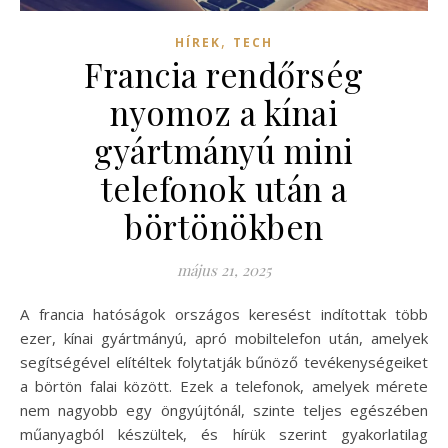
,
HÍREK
TECH
Francia rendőrség
nyomoz a kínai
gyártmányú mini
telefonok után a
börtönökben
május 21, 2025
A francia hatóságok országos keresést indítottak több
ezer, kínai gyártmányú, apró mobiltelefon után, amelyek
segítségével elítéltek folytatják bűnöző tevékenységeiket
a börtön falai között. Ezek a telefonok, amelyek mérete
nem nagyobb egy öngyújtónál, szinte teljes egészében
műanyagból készültek, és hírük szerint gyakorlatilag