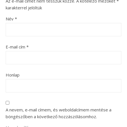
Az e-mail címet nem tesszük közzé.
A kötelező mezőket
*
karakterrel jelöltük
Név
*
E-mail cím
*
Honlap
A nevem, e-mail címem, és weboldalcímem mentése a
böngészőben a következő hozzászólásomhoz.