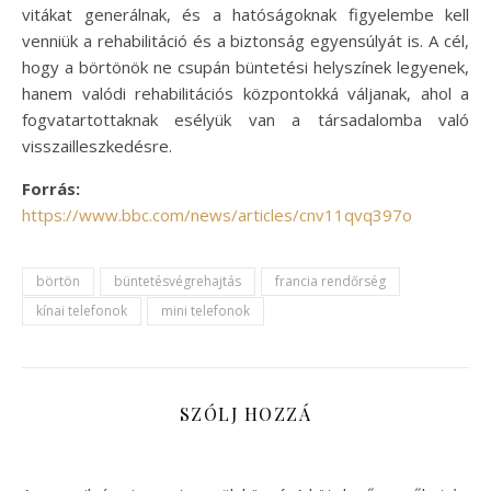
vitákat generálnak, és a hatóságoknak figyelembe kell
venniük a rehabilitáció és a biztonság egyensúlyát is. A cél,
hogy a börtönök ne csupán büntetési helyszínek legyenek,
hanem valódi rehabilitációs központokká váljanak, ahol a
fogvatartottaknak esélyük van a társadalomba való
visszailleszkedésre.
Forrás:
https://www.bbc.com/news/articles/cnv11qvq397o
börtön
büntetésvégrehajtás
francia rendőrség
kínai telefonok
mini telefonok
SZÓLJ HOZZÁ