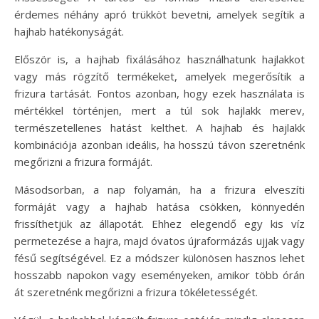
érdemes néhány apró trükköt bevetni, amelyek segítik a
hajhab hatékonyságát.
Először is, a hajhab fixálásához használhatunk hajlakkot
vagy más rögzítő termékeket, amelyek megerősítik a
frizura tartását. Fontos azonban, hogy ezek használata is
mértékkel történjen, mert a túl sok hajlakk merev,
természetellenes hatást kelthet. A hajhab és hajlakk
kombinációja azonban ideális, ha hosszú távon szeretnénk
megőrizni a frizura formáját.
Másodsorban, a nap folyamán, ha a frizura elveszíti
formáját vagy a hajhab hatása csökken, könnyedén
frissíthetjük az állapotát. Ehhez elegendő egy kis víz
permetezése a hajra, majd óvatos újraformázás ujjak vagy
fésű segítségével. Ez a módszer különösen hasznos lehet
hosszabb napokon vagy eseményeken, amikor több órán
át szeretnénk megőrizni a frizura tökéletességét.