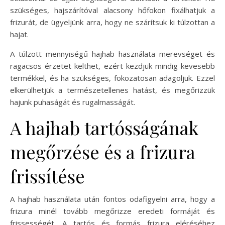
szükséges, hajszárítóval alacsony hőfokon fixálhatjuk a
frizurát, de ügyeljünk arra, hogy ne szárítsuk ki túlzottan a
hajat.
A túlzott mennyiségű hajhab használata merevséget és
ragacsos érzetet kelthet, ezért kezdjük mindig kevesebb
termékkel, és ha szükséges, fokozatosan adagoljuk. Ezzel
elkerülhetjük a természetellenes hatást, és megőrizzük
hajunk puhaságát és rugalmasságát.
A hajhab tartósságának
megőrzése és a frizura
frissítése
A hajhab használata után fontos odafigyelni arra, hogy a
frizura minél tovább megőrizze eredeti formáját és
frissességét. A tartós és formás frizura eléréséhez