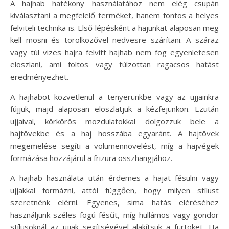
A hajhab hatékony használatához nem elég csupán
kiválasztani a megfelelő terméket, hanem fontos a helyes
felviteli technika is. Első lépésként a hajunkat alaposan meg
kell mosni és törölközővel nedvesre szárítani. A száraz
vagy túl vizes hajra felvitt hajhab nem fog egyenletesen
eloszlani, ami foltos vagy túlzottan ragacsos hatást
eredményezhet.
A hajhabot közvetlenül a tenyerünkbe vagy az ujjainkra
fújjuk, majd alaposan eloszlatjuk a kézfejünkön. Ezután
ujjaival, körkörös mozdulatokkal dolgozzuk bele a
hajtövekbe és a haj hosszába egyaránt. A hajtövek
megemelése segíti a volumennövelést, míg a hajvégek
formázása hozzájárul a frizura összhangjához.
A hajhab használata után érdemes a hajat fésülni vagy
ujjakkal formázni, attól függően, hogy milyen stílust
szeretnénk elérni. Egyenes, sima hatás eléréséhez
használjunk széles fogú fésűt, míg hullámos vagy göndör
stílusoknál az ujjak segítségével alakítsuk a fürtöket. Ha