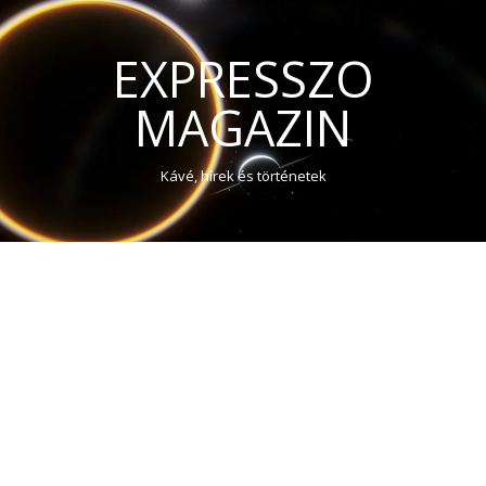
EXPRESSZO
MAGAZIN
Kávé, hírek és történetek