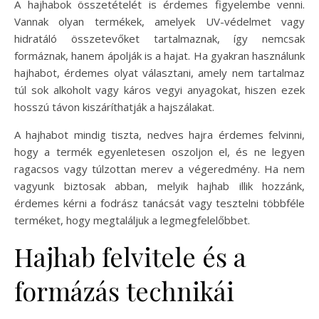
A hajhabok összetételét is érdemes figyelembe venni.
Vannak olyan termékek, amelyek UV-védelmet vagy
hidratáló összetevőket tartalmaznak, így nemcsak
formáznak, hanem ápolják is a hajat. Ha gyakran használunk
hajhabot, érdemes olyat választani, amely nem tartalmaz
túl sok alkoholt vagy káros vegyi anyagokat, hiszen ezek
hosszú távon kiszáríthatják a hajszálakat.
A hajhabot mindig tiszta, nedves hajra érdemes felvinni,
hogy a termék egyenletesen oszoljon el, és ne legyen
ragacsos vagy túlzottan merev a végeredmény. Ha nem
vagyunk biztosak abban, melyik hajhab illik hozzánk,
érdemes kérni a fodrász tanácsát vagy tesztelni többféle
terméket, hogy megtaláljuk a legmegfelelőbbet.
Hajhab felvitele és a
formázás technikái