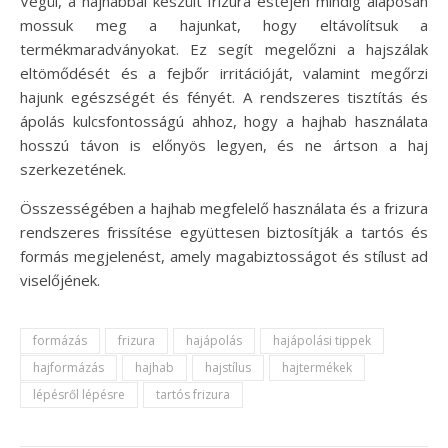
Végül, a hajhabbal készült frizura estéjén mindig alaposan
mossuk meg a hajunkat, hogy eltávolítsuk a
termékmaradványokat. Ez segít megelőzni a hajszálak
eltömődését és a fejbőr irritációját, valamint megőrzi
hajunk egészségét és fényét. A rendszeres tisztítás és
ápolás kulcsfontosságú ahhoz, hogy a hajhab használata
hosszú távon is előnyös legyen, és ne ártson a haj
szerkezetének.
Összességében a hajhab megfelelő használata és a frizura
rendszeres frissítése együttesen biztosítják a tartós és
formás megjelenést, amely magabiztosságot és stílust ad
viselőjének.
formázás
frizura
hajápolás
hajápolási tippek
hajformázás
hajhab
hajstílus
hajtermékek
lépésről lépésre
tartós frizura