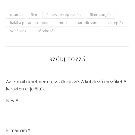
dráma
film
filmes szereposztás
filmrajongók
halál a paradicsomban
mozi
paradicsom
szereplők
színészek
szórakozás
SZÓLJ HOZZÁ
Az e-mail címet nem tesszük közzé.
A kötelező mezőket
*
karakterrel jelöltük
Név
*
E-mail cím
*