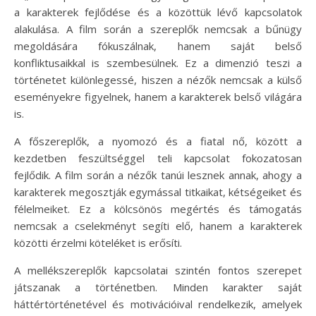
a karakterek fejlődése és a közöttük lévő kapcsolatok
alakulása. A film során a szereplők nemcsak a bűnügy
megoldására fókuszálnak, hanem saját belső
konfliktusaikkal is szembesülnek. Ez a dimenzió teszi a
történetet különlegessé, hiszen a nézők nemcsak a külső
eseményekre figyelnek, hanem a karakterek belső világára
is.
A főszereplők, a nyomozó és a fiatal nő, között a
kezdetben feszültséggel teli kapcsolat fokozatosan
fejlődik. A film során a nézők tanúi lesznek annak, ahogy a
karakterek megosztják egymással titkaikat, kétségeiket és
félelmeiket. Ez a kölcsönös megértés és támogatás
nemcsak a cselekményt segíti elő, hanem a karakterek
közötti érzelmi köteléket is erősíti.
A mellékszereplők kapcsolatai szintén fontos szerepet
játszanak a történetben. Minden karakter saját
háttértörténetével és motivációival rendelkezik, amelyek