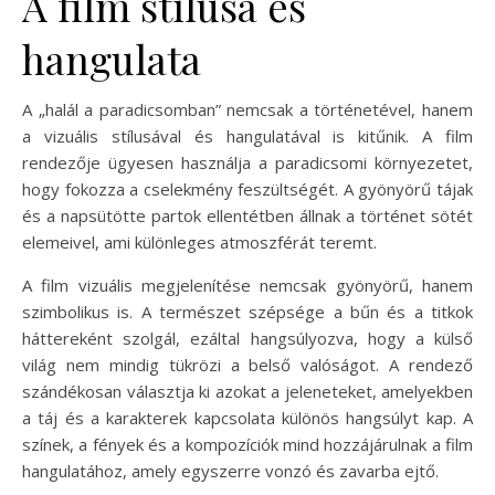
A film stílusa és
hangulata
A „halál a paradicsomban” nemcsak a történetével, hanem
a vizuális stílusával és hangulatával is kitűnik. A film
rendezője ügyesen használja a paradicsomi környezetet,
hogy fokozza a cselekmény feszültségét. A gyönyörű tájak
és a napsütötte partok ellentétben állnak a történet sötét
elemeivel, ami különleges atmoszférát teremt.
A film vizuális megjelenítése nemcsak gyönyörű, hanem
szimbolikus is. A természet szépsége a bűn és a titkok
háttereként szolgál, ezáltal hangsúlyozva, hogy a külső
világ nem mindig tükrözi a belső valóságot. A rendező
szándékosan választja ki azokat a jeleneteket, amelyekben
a táj és a karakterek kapcsolata különös hangsúlyt kap. A
színek, a fények és a kompozíciók mind hozzájárulnak a film
hangulatához, amely egyszerre vonzó és zavarba ejtő.