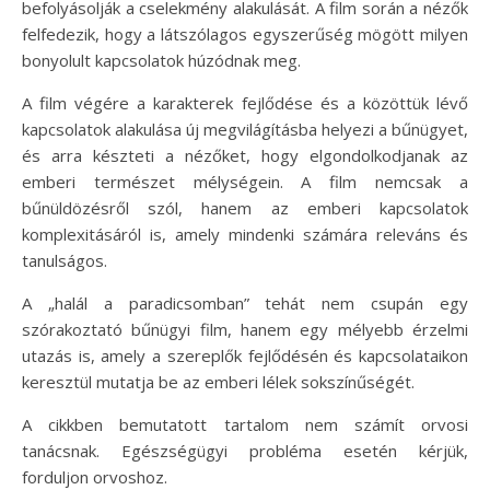
befolyásolják a cselekmény alakulását. A film során a nézők
felfedezik, hogy a látszólagos egyszerűség mögött milyen
bonyolult kapcsolatok húzódnak meg.
A film végére a karakterek fejlődése és a közöttük lévő
kapcsolatok alakulása új megvilágításba helyezi a bűnügyet,
és arra készteti a nézőket, hogy elgondolkodjanak az
emberi természet mélységein. A film nemcsak a
bűnüldözésről szól, hanem az emberi kapcsolatok
komplexitásáról is, amely mindenki számára releváns és
tanulságos.
A „halál a paradicsomban” tehát nem csupán egy
szórakoztató bűnügyi film, hanem egy mélyebb érzelmi
utazás is, amely a szereplők fejlődésén és kapcsolataikon
keresztül mutatja be az emberi lélek sokszínűségét.
A cikkben bemutatott tartalom nem számít orvosi
tanácsnak. Egészségügyi probléma esetén kérjük,
forduljon orvoshoz.