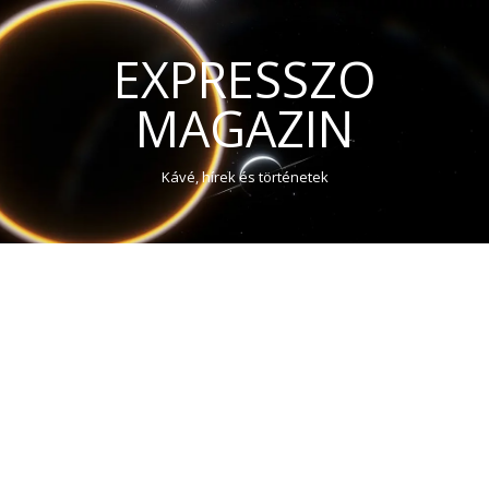
EXPRESSZO
MAGAZIN
Kávé, hírek és történetek