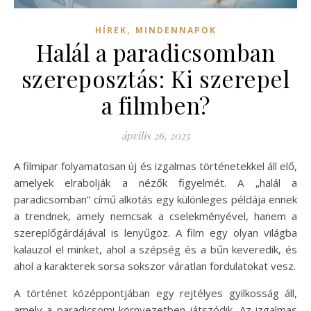
,
HÍREK
MINDENNAPOK
Halál a paradicsomban
szereposztás: Ki szerepel
a filmben?
április 26, 2025
A filmipar folyamatosan új és izgalmas történetekkel áll elő,
amelyek elrabolják a nézők figyelmét. A „halál a
paradicsomban” című alkotás egy különleges példája ennek
a trendnek, amely nemcsak a cselekményével, hanem a
szereplőgárdájával is lenyűgöz. A film egy olyan világba
kalauzol el minket, ahol a szépség és a bűn keveredik, és
ahol a karakterek sorsa sokszor váratlan fordulatokat vesz.
A történet középpontjában egy rejtélyes gyilkosság áll,
amely a paradicsomi környezetben játszódik. Az izgalmas