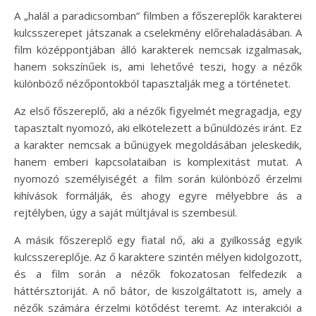
A „halál a paradicsomban” filmben a főszereplők karakterei
kulcsszerepet játszanak a cselekmény előrehaladásában. A
film középpontjában álló karakterek nemcsak izgalmasak,
hanem sokszínűek is, ami lehetővé teszi, hogy a nézők
különböző nézőpontokból tapasztalják meg a történetet.
Az első főszereplő, aki a nézők figyelmét megragadja, egy
tapasztalt nyomozó, aki elkötelezett a bűnüldözés iránt. Ez
a karakter nemcsak a bűnügyek megoldásában jeleskedik,
hanem emberi kapcsolataiban is komplexitást mutat. A
nyomozó személyiségét a film során különböző érzelmi
kihívások formálják, és ahogy egyre mélyebbre ás a
rejtélyben, úgy a saját múltjával is szembesül.
A másik főszereplő egy fiatal nő, aki a gyilkosság egyik
kulcsszereplője. Az ő karaktere szintén mélyen kidolgozott,
és a film során a nézők fokozatosan felfedezik a
háttérsztoriját. A nő bátor, de kiszolgáltatott is, amely a
nézők számára érzelmi kötődést teremt. Az interakciói a