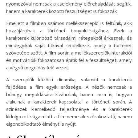
nyomozóval nemcsak a cselekmény előrehaladását segítik,
hanem a karakterek közötti feszültséget is fokozzák.
Emellett a filmben számos mellékszereplő is feltűnik, akik
hozzájárulnak a történet bonyolultságához. Ezek a
karakterek különböző társadalmi rétegekből érkeznek, és
mindegyikük saját titkával rendelkezik, amely a történet
szövetébe szőtt. A film során a mellékszereplők interakciói
és motivációik fokozatosan építik fel a feszültséget, amely
a végső megoldás felé vezet.
A szereplők közötti dinamika, valamint a karakterek
fejlődése a film egyik erőssége. A nézők nemcsak a
bűnügy megoldására kíváncsiak, hanem arra is, hogyan
alakulnak a karakterek kapcsolatai a történet során. A
színészek kiemelkedő teljesítménye és a karakterek
kidolgozottsága miatt a film nemcsak szórakoztató, hanem
elgondolkodtató élményt is nyújt.