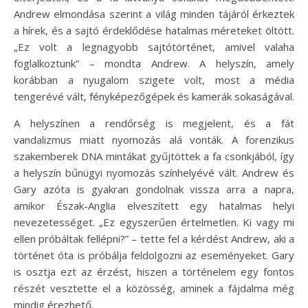
Andrew elmondása szerint a világ minden tájáról érkeztek
a hírek, és a sajtó érdeklődése hatalmas méreteket öltött.
„Ez volt a legnagyobb sajtótörténet, amivel valaha
foglalkoztunk” – mondta Andrew. A helyszín, amely
korábban a nyugalom szigete volt, most a média
tengerévé vált, fényképezőgépek és kamerák sokaságával.
A helyszínen a rendőrség is megjelent, és a fát
vandalizmus miatt nyomozás alá vonták. A forenzikus
szakemberek DNA mintákat gyűjtöttek a fa csonkjából, így
a helyszín bűnügyi nyomozás színhelyévé vált. Andrew és
Gary azóta is gyakran gondolnak vissza arra a napra,
amikor Észak-Anglia elveszített egy hatalmas helyi
nevezetességet. „Ez egyszerűen értelmetlen. Ki vagy mi
ellen próbáltak fellépni?” – tette fel a kérdést Andrew, aki a
történet óta is próbálja feldolgozni az eseményeket. Gary
is osztja ezt az érzést, hiszen a történelem egy fontos
részét vesztette el a közösség, aminek a fájdalma még
mindig érezhető.