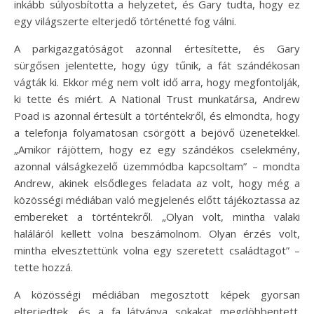
inkább súlyosbította a helyzetet, és Gary tudta, hogy ez
egy világszerte elterjedő történetté fog válni.
A parkigazgatóságot azonnal értesítette, és Gary
sürgősen jelentette, hogy úgy tűnik, a fát szándékosan
vágták ki. Ekkor még nem volt idő arra, hogy megfontolják,
ki tette és miért. A National Trust munkatársa, Andrew
Poad is azonnal értesült a történtekről, és elmondta, hogy
a telefonja folyamatosan csörgött a bejövő üzenetekkel.
„Amikor rájöttem, hogy ez egy szándékos cselekmény,
azonnal válságkezelő üzemmódba kapcsoltam” – mondta
Andrew, akinek elsődleges feladata az volt, hogy még a
közösségi médiában való megjelenés előtt tájékoztassa az
embereket a történtekről. „Olyan volt, mintha valaki
haláláról kellett volna beszámolnom. Olyan érzés volt,
mintha elvesztettünk volna egy szeretett családtagot” –
tette hozzá.
A közösségi médiában megosztott képek gyorsan
elterjedtek, és a fa látványa sokakat megdöbbentett.