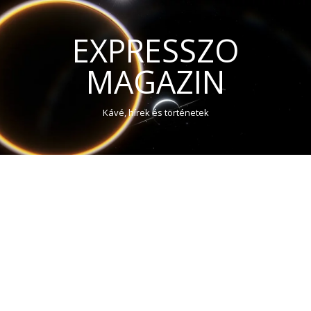
EXPRESSZO
MAGAZIN
Kávé, hírek és történetek