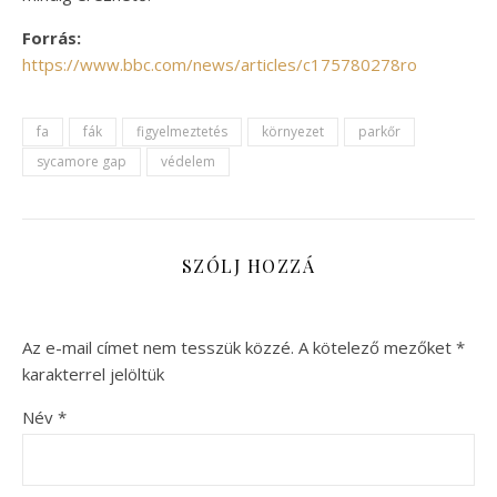
Forrás:
https://www.bbc.com/news/articles/c175780278ro
fa
fák
figyelmeztetés
környezet
parkőr
sycamore gap
védelem
SZÓLJ HOZZÁ
Az e-mail címet nem tesszük közzé.
A kötelező mezőket
*
karakterrel jelöltük
Név
*