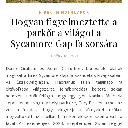
,
HÍREK
MINDENNAPOK
Hogyan figyelmeztette a
parkőr a világot a
Sycamore Gap fa sorsára
május 16, 2025
Daniel Graham és Adam Carruthers bűnösnek találták
magukat a híres Sycamore Gap fa szándékos kivágásában.
Az Észak-Angliában, Hadrianus falán található fa
eltávolítása világszerte felháborodást keltett, sokan
nehezen tudták felfogni, hogy egy ilyen ikonikus fát bárki
képes lenne kivágni. A helyi park őre, Gary Pickles, akinek az
volt a feladata, hogy felügyelje a környéket, örökre
megváltozott az a pillanat, amikor először szembesült a
fával. Az események 2023. szeptember 28-án reggel