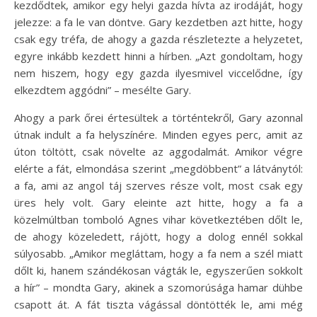
kezdődtek, amikor egy helyi gazda hívta az irodáját, hogy
jelezze: a fa le van döntve. Gary kezdetben azt hitte, hogy
csak egy tréfa, de ahogy a gazda részletezte a helyzetet,
egyre inkább kezdett hinni a hírben. „Azt gondoltam, hogy
nem hiszem, hogy egy gazda ilyesmivel viccelődne, így
elkezdtem aggódni” – mesélte Gary.
Ahogy a park őrei értesültek a történtekről, Gary azonnal
útnak indult a fa helyszínére. Minden egyes perc, amit az
úton töltött, csak növelte az aggodalmát. Amikor végre
elérte a fát, elmondása szerint „megdöbbent” a látványtól:
a fa, ami az angol táj szerves része volt, most csak egy
üres hely volt. Gary eleinte azt hitte, hogy a fa a
közelmúltban tomboló Agnes vihar következtében dőlt le,
de ahogy közeledett, rájött, hogy a dolog ennél sokkal
súlyosabb. „Amikor megláttam, hogy a fa nem a szél miatt
dőlt ki, hanem szándékosan vágták le, egyszerűen sokkolt
a hír” – mondta Gary, akinek a szomorúsága hamar dühbe
csapott át. A fát tiszta vágással döntötték le, ami még