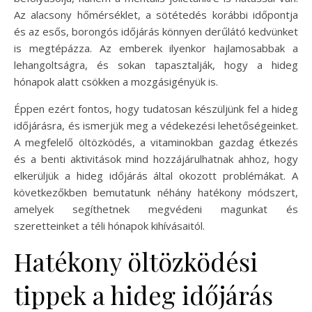
Az alacsony hőmérséklet, a sötétedés korábbi időpontja
és az esős, borongós időjárás könnyen derűlátó kedvünket
is megtépázza. Az emberek ilyenkor hajlamosabbak a
lehangoltságra, és sokan tapasztalják, hogy a hideg
hónapok alatt csökken a mozgásigényük is.
Éppen ezért fontos, hogy tudatosan készüljünk fel a hideg
időjárásra, és ismerjük meg a védekezési lehetőségeinket.
A megfelelő öltözködés, a vitaminokban gazdag étkezés
és a benti aktivitások mind hozzájárulhatnak ahhoz, hogy
elkerüljük a hideg időjárás által okozott problémákat. A
következőkben bemutatunk néhány hatékony módszert,
amelyek segíthetnek megvédeni magunkat és
szeretteinket a téli hónapok kihívásaitól.
Hatékony öltözködési
tippek a hideg időjárás