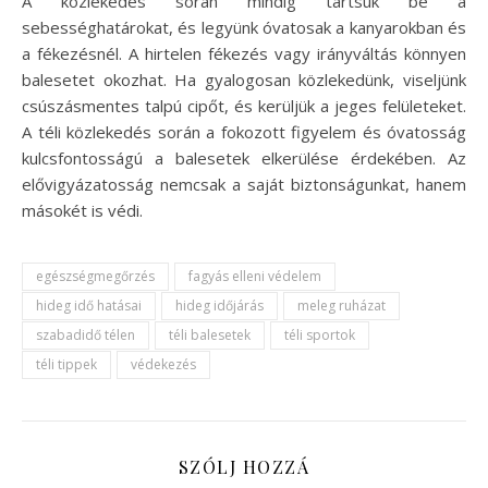
A közlekedés során mindig tartsuk be a
sebességhatárokat, és legyünk óvatosak a kanyarokban és
a fékezésnél. A hirtelen fékezés vagy irányváltás könnyen
balesetet okozhat. Ha gyalogosan közlekedünk, viseljünk
csúszásmentes talpú cipőt, és kerüljük a jeges felületeket.
A téli közlekedés során a fokozott figyelem és óvatosság
kulcsfontosságú a balesetek elkerülése érdekében. Az
elővigyázatosság nemcsak a saját biztonságunkat, hanem
másokét is védi.
egészségmegőrzés
fagyás elleni védelem
hideg idő hatásai
hideg időjárás
meleg ruházat
szabadidő télen
téli balesetek
téli sportok
téli tippek
védekezés
SZÓLJ HOZZÁ