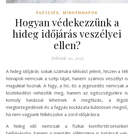
,
EGÉSZSÉG
MINDENNAPOK
Hogyan védekezzünk a
hideg időjárás veszélyei
ellen?
február 10, 2025
A hideg időjárás sokak számára kihívást jelent, hiszen a téli
hónapok nemcsak a szép tájat, hanem számos veszélyt is
magukkal hoznak. A fagy, a hó, és a jegesedés nemcsak a
közlekedést nehezítik meg, hanem az egészségünkre is
komoly hatással lehetnek. A megfázás, a légúti
megbetegedések és a fagyás kockázata különösen megnő,
ha nem vagyunk felkészülve a zord időjárásra.
A hideg idő nemcsak a fizikai komfortérzetünket
befolyásolja, hanem a mentális jóllétünkre is hatással van.