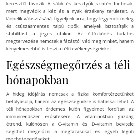
keresztül távozik. A sálak és kesztyűk szintén fontosak,
mert megvédik a kéz és a nyak érzékeny területeit. A
lábbelik választásánál figyeljünk arra, hogy legyenek meleg
és csúszásmentes talpú cipők, amelyek biztosítják a
stabilitást a jeges utakon. Az öltözködés tudatos
megtervezése nemcsak a fázástól véd meg minket, hanem
kényelmesebbé is teszi a téli tevékenységeinket.
Egészségmegőrzés a téli
hónapokban
A hideg időjárás nemcsak a fizikai komfortérzetünket
befolyásolja, hanem az egészségünkre is hatással lehet. A
téli hónapokban érdemes külön figyelmet fordítani az
immunrendszer erősítésére. A vitaminokban gazdag
étrend, különösen a C-vitamin és D-vitamin bevitele
segíthet megelőzni a megfázásokat és egyéb légúti
megbetegedéseket.