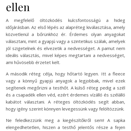
ellen
A megfelelő öltözködés kulcsfontosságú a hideg
időjárásban. Az első lépés az alapréteg kiválasztása, amely
közvetlenül a bőrünkhöz ér. Érdemes olyan anyagokat
választani, mint a gyapjú vagy a szintetikus szálak, amelyek
jól szigetelnek és elvezetik a nedvességet. A pamut nem
ideális választás, mivel képes megtartani a nedvességet,
ami hűvösebb érzetet kelt.
A második réteg célja, hogy hőtartó legyen. Itt a fleece
vagy a könnyű gyapjú anyagok a legjobbak, mivel ezek
segítenek megőrizni a testhőt. A külső réteg pedig a szél
és a csapadék ellen véd, ezért érdemes vízálló és szélálló
kabátot választani. A réteges öltözködés segít abban,
hogy igény szerint könnyen levegessünk vagy felöltözzünk.
Ne feledkezzünk meg a kiegészítőkről sem! A sapka
elengedhetetlen, hiszen a testhő jelentős része a fejen