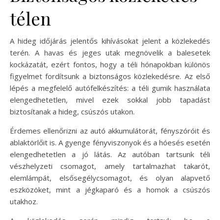
télen
A hideg időjárás jelentős kihívásokat jelent a közlekedés
terén. A havas és jeges utak megnövelik a balesetek
kockázatát, ezért fontos, hogy a téli hónapokban különös
figyelmet fordítsunk a biztonságos közlekedésre. Az első
lépés a megfelelő autófelkészítés: a téli gumik használata
elengedhetetlen, mivel ezek sokkal jobb tapadást
biztosítanak a hideg, csúszós utakon.
Érdemes ellenőrizni az autó akkumulátorát, fényszóróit és
ablaktörlőit is. A gyenge fényviszonyok és a hóesés esetén
elengedhetetlen a jó látás. Az autóban tartsunk téli
vészhelyzeti csomagot, amely tartalmazhat takarót,
elemlámpát, elsősegélycsomagot, és olyan alapvető
eszközöket, mint a jégkaparó és a homok a csúszós
utakhoz.