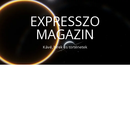
EXPRESSZO
MAGAZIN
Kávé, hírek és történetek