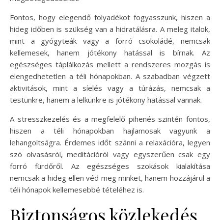
Fontos, hogy elegendő folyadékot fogyasszunk, hiszen a
hideg időben is szükség van a hidratálásra. A meleg italok,
mint a gyógyteák vagy a forró csokoládé, nemcsak
kellemesek, hanem jótékony hatással is bírnak. Az
egészséges táplálkozás mellett a rendszeres mozgás is
elengedhetetlen a téli hónapokban. A szabadban végzett
aktivitások, mint a síelés vagy a túrázás, nemcsak a
testünkre, hanem a lelkünkre is jótékony hatással vannak.
A stresszkezelés és a megfelelő pihenés szintén fontos,
hiszen a téli hónapokban hajlamosak vagyunk a
lehangoltságra. Érdemes időt szánni a relaxációra, legyen
szó olvasásról, meditációról vagy egyszerűen csak egy
forró fürdőről. Az egészséges szokások kialakítása
nemcsak a hideg ellen véd meg minket, hanem hozzájárul a
téli hónapok kellemesebbé tételéhez is.
Biztonságos közlekedés