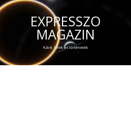
EXPRESSZO
MAGAZIN
Kávé, hírek és történetek