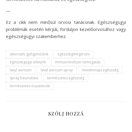
—
Ez a cikk nem minősül orvosi tanácsnak. Egészségügyi
problémák esetén kérjük, forduljon kezelőorvosához vagy
egészségügyi szakemberhez.
alternatív gyógymódok
egészségmegőrzés
egészségügyi előnyök
immunrendszer támogatás
lavyl auricum
lavyl auricum spray
mindennapi egészség
spray használata
természetes egészség
természetes összetevők
SZÓLJ HOZZÁ