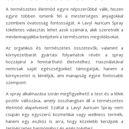
A természetes életmód egyre népszerűbbé válik, hiszen
egyre többen ismerik fel a mesterséges anyagokkal
szembeni óvatosság fontosságát. A Lavyl Auricum Spray
tökéletes választás lehet azok számára, akik szeretnék a
mindennapjaikba beépíteni a természetes megoldásokat.
Az organikus és természetes összetevők, valamint a
környezetbarát gyártási folyamatok révén a spray
hozzájárul a fenntartható életvitelhez. Használatával
nemcsak saját egészségünket támogatjuk, hanem a
környezetet is kíméljük, ami manapság egyre fontosabb
szempont.
A spray alkalmazása során megfigyelhető a test és a lélek
pozitív változása, amely összhangban áll a természetes
életmód alapelveivel. Ezáltal a Lavyl Auricum Spray nem
csupán egy egyszerű kozmetikai vagy wellness termék,
hanem egy eszköz is arra, hogy közelebb kerüljünk a
természetes harmóniához és egészséghez.