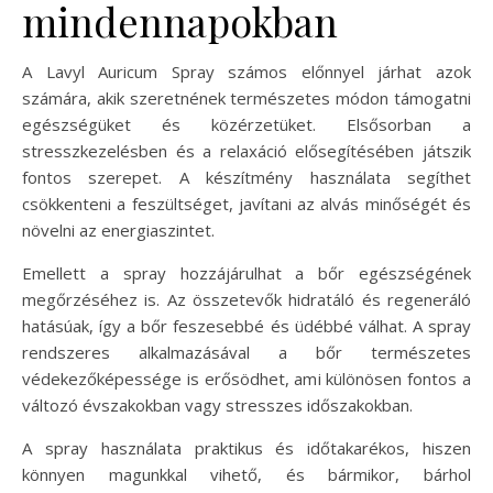
mindennapokban
A Lavyl Auricum Spray számos előnnyel járhat azok
számára, akik szeretnének természetes módon támogatni
egészségüket és közérzetüket. Elsősorban a
stresszkezelésben és a relaxáció elősegítésében játszik
fontos szerepet. A készítmény használata segíthet
csökkenteni a feszültséget, javítani az alvás minőségét és
növelni az energiaszintet.
Emellett a spray hozzájárulhat a bőr egészségének
megőrzéséhez is. Az összetevők hidratáló és regeneráló
hatásúak, így a bőr feszesebbé és üdébbé válhat. A spray
rendszeres alkalmazásával a bőr természetes
védekezőképessége is erősödhet, ami különösen fontos a
változó évszakokban vagy stresszes időszakokban.
A spray használata praktikus és időtakarékos, hiszen
könnyen magunkkal vihető, és bármikor, bárhol