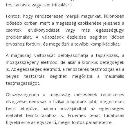
testtartásra vagy csontritkulásra.
Fontos, hogy rendszeresen mérjük magunkat, különösen
idősebb korban, mert a magasság csökkenése jelezheti a
csontok elvékonyodását vagy más egészségügyi
problémákat. A változások észlelése segíthet időben
orvoshoz fordulni, és megelőzni a további komplikációkat.
A magasság változását befolyásolhatja a táplálkozás, a
mozgásszegény életmód, de akár a krónikus betegségek
is. Az egészséges életmód, a rendszeres testmozgás és a
helyes testtartás segíthet megőrizni a maximális
testmagasságot.
Összességében a magasság mérésének rendszeres
elvégzése nemcsak a fizikai állapotunk jobb megértését
teszi lehetővé, hanem hozzájárulhat az egészséges
életvitel fenntartásához is. Érdemes tehát tudatosan
figyelni erre az egyszerű, mégis fontos paraméterre.