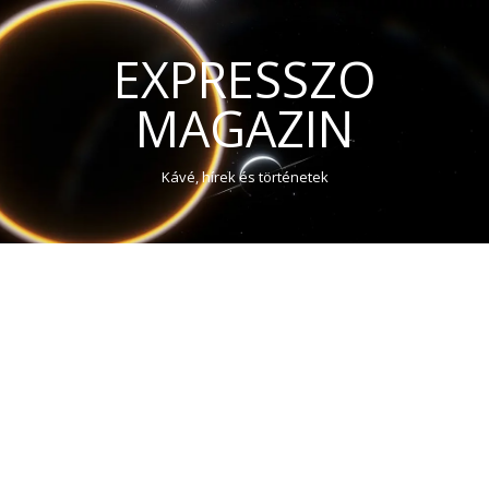
EXPRESSZO
MAGAZIN
Kávé, hírek és történetek