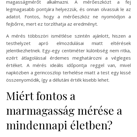
magasságmérőt alkalmazni. A mérőeszközt a fej
legmagasabb pontjára helyezzük, és onnan olvassuk le az
adatot. Fontos, hogy a mérőeszköz ne nyomódjon a
fejbőrre, mert ez torzíthatja az eredményt.
A mérés többszöri ismétlése szintén ajánlott, hiszen a
testhelyzet apró elmozdulásai miatt eltérések
jelentkezhetnek. Egy-egy centiméter különbség nem ritka,
ezért átlagolással érdemes meghatározni a végleges
értéket. A mérés ideális időpontja reggel van, mivel
napközben a gerincoszlop terhelése miatt a test egy kissé
összenyomódik, így a délutáni érték kisebb lehet.
Miért fontos a
marmagasság mérése a
mindennapi életben?