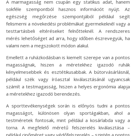
A marmagasság nem csupán egy statikus adat, hanem
sokféle szempontból hasznos információt nyújt. Az
egészség megőrzése szempontjából például segít
felismerni a növekedési problémákat gyermekeknél vagy a
testtartásbeli eltéréseket felnőtteknél. A rendszeres
mérés lehetőséget ad arra, hogy időben észrevegyük, ha
valami nem a megszokott módon alakul.
Emellett a ruházkodásban is kiemelt szerepe van a pontos
magasságnak, hiszen a méretekhez igazodó ruhák
kényelmesebbek és esztétikusabbak. A bútorvásárlásnál,
például szék vagy íróasztal kiválasztásánál ugyancsak
számít a testmagasság, hiszen a helyes ergonómia alapja
a méretekhez igazodó berendezés.
A sporttevékenységek során is előnyös tudni a pontos
magasságot, különösen olyan sportágakban, ahol a
testméretek fontosak, mint például a kosárlabda vagy a
torna. A megfelelő méretű felszerelés kiválasztása –
például cipőméret vagy védőfelszerelés – szintén a pontos