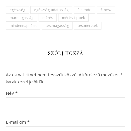
egészség
egészségtudatosság
életmód
fitnesz
marmagasság
mérés
mérési tippek
mindennapi élet
testmagasság
testméretek
SZÓLJ HOZZÁ
Az e-mail címet nem tesszük közzé.
A kötelező mezőket
*
karakterrel jelöltük
Név
*
E-mail cím
*