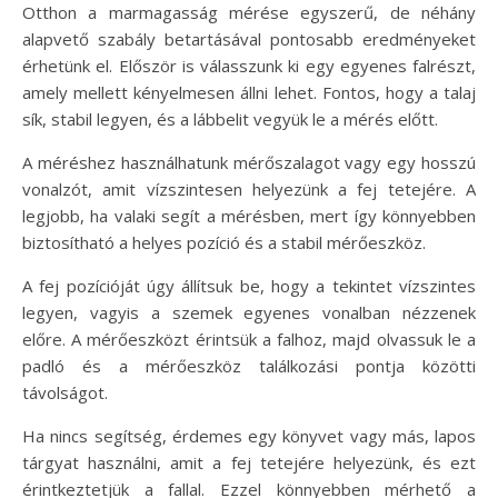
Otthon a marmagasság mérése egyszerű, de néhány
alapvető szabály betartásával pontosabb eredményeket
érhetünk el. Először is válasszunk ki egy egyenes falrészt,
amely mellett kényelmesen állni lehet. Fontos, hogy a talaj
sík, stabil legyen, és a lábbelit vegyük le a mérés előtt.
A méréshez használhatunk mérőszalagot vagy egy hosszú
vonalzót, amit vízszintesen helyezünk a fej tetejére. A
legjobb, ha valaki segít a mérésben, mert így könnyebben
biztosítható a helyes pozíció és a stabil mérőeszköz.
A fej pozícióját úgy állítsuk be, hogy a tekintet vízszintes
legyen, vagyis a szemek egyenes vonalban nézzenek
előre. A mérőeszközt érintsük a falhoz, majd olvassuk le a
padló és a mérőeszköz találkozási pontja közötti
távolságot.
Ha nincs segítség, érdemes egy könyvet vagy más, lapos
tárgyat használni, amit a fej tetejére helyezünk, és ezt
érintkeztetjük a fallal. Ezzel könnyebben mérhető a