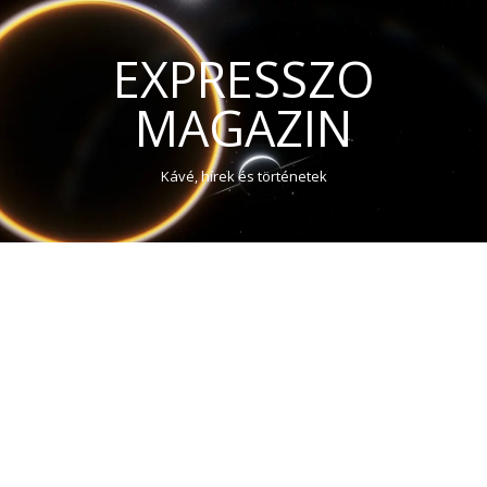
EXPRESSZO
MAGAZIN
Kávé, hírek és történetek