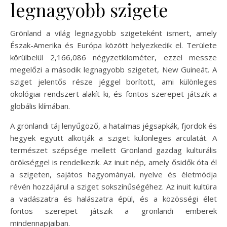
legnagyobb szigete
Grönland a világ legnagyobb szigeteként ismert, amely
Észak-Amerika és Európa között helyezkedik el. Területe
körülbelül 2,166,086 négyzetkilométer, ezzel messze
megelőzi a második legnagyobb szigetet, New Guineát. A
sziget jelentős része jéggel borított, ami különleges
ökológiai rendszert alakít ki, és fontos szerepet játszik a
globális klímában.
A grönlandi táj lenyűgöző, a hatalmas jégsapkák, fjordok és
hegyek együtt alkotják a sziget különleges arculatát. A
természet szépsége mellett Grönland gazdag kulturális
örökséggel is rendelkezik. Az inuit nép, amely ősidők óta él
a szigeten, sajátos hagyományai, nyelve és életmódja
révén hozzájárul a sziget sokszínűségéhez. Az inuit kultúra
a vadászatra és halászatra épül, és a közösségi élet
fontos szerepet játszik a grönlandi emberek
mindennapjaiban.