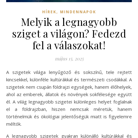
,
HÍREK
MINDENNAPOK
Melyik a legnagyobb
sziget a világon? Fedezd
fel a válaszokat!
május 15, 2025
A szigetek világa lenyűgöző és sokszínű, tele rejtett
kincsekkel, különféle kultúrákkal és természeti csodákkal. A
szigetek nem csupán földrajzi egységek, hanem élőhelyek,
ahol az emberek, állatok és növények sokfélesége együtt
él. A világ legnagyobb szigetei különleges helyet foglalnak
el a földrajzban, hiszen nemcsak méretük, hanem
történelmük és ökológiai jelentőségük miatt is figyelemre
méltók.
A legnagyobb szigetek gyakran különálló kultúrákkal és