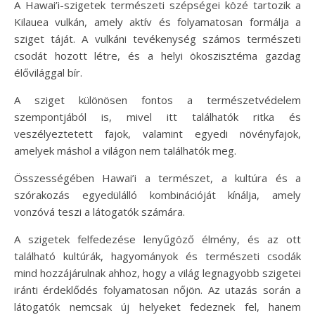
A Hawai’i-szigetek természeti szépségei közé tartozik a
Kilauea vulkán, amely aktív és folyamatosan formálja a
sziget táját. A vulkáni tevékenység számos természeti
csodát hozott létre, és a helyi ökoszisztéma gazdag
élővilággal bír.
A sziget különösen fontos a természetvédelem
szempontjából is, mivel itt találhatók ritka és
veszélyeztetett fajok, valamint egyedi növényfajok,
amelyek máshol a világon nem találhatók meg.
Összességében Hawai’i a természet, a kultúra és a
szórakozás egyedülálló kombinációját kínálja, amely
vonzóvá teszi a látogatók számára.
A szigetek felfedezése lenyűgöző élmény, és az ott
található kultúrák, hagyományok és természeti csodák
mind hozzájárulnak ahhoz, hogy a világ legnagyobb szigetei
iránti érdeklődés folyamatosan nőjön. Az utazás során a
látogatók nemcsak új helyeket fedeznek fel, hanem