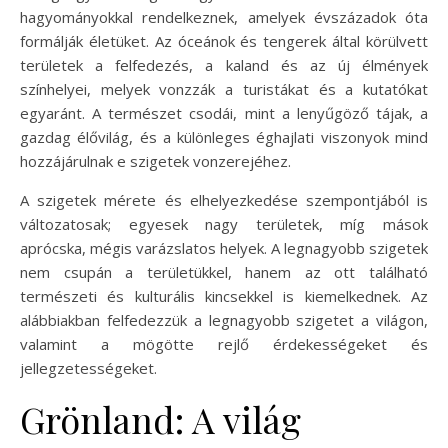
hagyományokkal rendelkeznek, amelyek évszázadok óta
formálják életüket. Az óceánok és tengerek által körülvett
területek a felfedezés, a kaland és az új élmények
színhelyei, melyek vonzzák a turistákat és a kutatókat
egyaránt. A természet csodái, mint a lenyűgöző tájak, a
gazdag élővilág, és a különleges éghajlati viszonyok mind
hozzájárulnak e szigetek vonzerejéhez.
A szigetek mérete és elhelyezkedése szempontjából is
változatosak; egyesek nagy területek, míg mások
aprócska, mégis varázslatos helyek. A legnagyobb szigetek
nem csupán a területükkel, hanem az ott található
természeti és kulturális kincsekkel is kiemelkednek. Az
alábbiakban felfedezzük a legnagyobb szigetet a világon,
valamint a mögötte rejlő érdekességeket és
jellegzetességeket.
Grönland: A világ