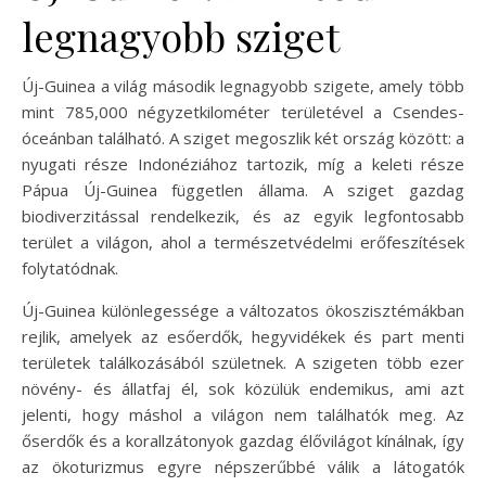
legnagyobb sziget
Új-Guinea a világ második legnagyobb szigete, amely több
mint 785,000 négyzetkilométer területével a Csendes-
óceánban található. A sziget megoszlik két ország között: a
nyugati része Indonéziához tartozik, míg a keleti része
Pápua Új-Guinea független állama. A sziget gazdag
biodiverzitással rendelkezik, és az egyik legfontosabb
terület a világon, ahol a természetvédelmi erőfeszítések
folytatódnak.
Új-Guinea különlegessége a változatos ökoszisztémákban
rejlik, amelyek az esőerdők, hegyvidékek és part menti
területek találkozásából születnek. A szigeten több ezer
növény- és állatfaj él, sok közülük endemikus, ami azt
jelenti, hogy máshol a világon nem találhatók meg. Az
őserdők és a korallzátonyok gazdag élővilágot kínálnak, így
az ökoturizmus egyre népszerűbbé válik a látogatók