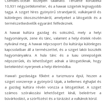
Csendes-óceán közepén található. Területe körülbelül
10,931 négyzetkilométer, és a hawaii szigetek legnagyobb
tagja. A sziget híres gyönyörű strandjairól, vulkánjairól és
különleges ökoszisztémáiról, amelyeket a látogatók és a
természetkedvelők egyaránt felfedeznek.
A hawaii kultúra gazdag és sokszínű, mely a helyi
hagyományok, zene és tánc, valamint a helyi ételek révén
nyilvánul meg. A hawaii népcsoport ősi kultúrája különleges
kapcsolatban áll a természettel, és a sziget lakói büszkék
hagyományaikra. A hula tánc és a luau ünnepségek
népszerűek, és lehetőséget adnak a látogatóknak, hogy
betekintést nyerjenek a helyi életmódba.
Hawai’i gazdasága főként a turizmusra épül, hiszen a
sziget vonzereje a gyönyörű tájak, a kellemes éghajlat és
a gazdag kultúra révén vonzza a látogatókat. A sziget
számos szórakozási lehetőséget kínál, beleértve a
búvárkodást, a szörfözést és a túrázást a vulkánok körül.