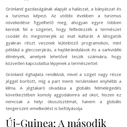
Grönland gazdaságának alapját a halászat, a bányászat és
a turizmus képezi. Az utóbbi években a turizmus
növekedése figyelhető meg, ahogyan egyre többen
keresik fel a szigetet, hogy felfedezzék a természet
csodáit és megismerjék az inuit kultúrát. A látogatók
gyakran részt vesznek különböző programokon, mint
például a gleccserjárás, a hajókirándulások és a sarkvidéki
élmények, amelyek lehetővé teszik számukra, hogy
közvetlen kapcsolatba lépjenek a természettel.
Grönland éghajlata rendkívüli, mivel a sziget nagy része
jéggel borított, míg a part menti területeken enyhébb a
klíma. A jégtakaró olvadása a globális felmelegedés
következtében komoly aggodalomra ad okot, hiszen ez
nemcsak a helyi ökoszisztémát, hanem a globális
tengerszint-emelkedést is befolyásolja.
Új-Guinea: A második