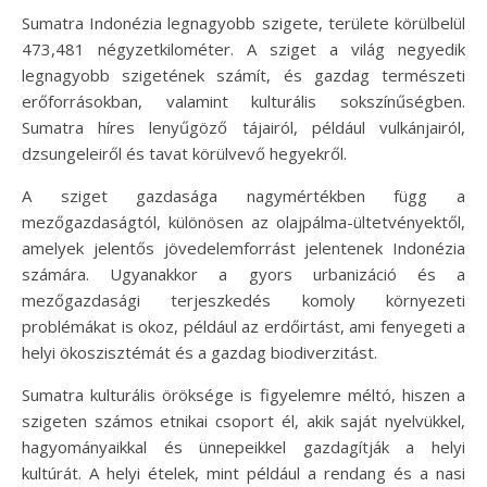
Sumatra Indonézia legnagyobb szigete, területe körülbelül
473,481 négyzetkilométer. A sziget a világ negyedik
legnagyobb szigetének számít, és gazdag természeti
erőforrásokban, valamint kulturális sokszínűségben.
Sumatra híres lenyűgöző tájairól, például vulkánjairól,
dzsungeleiről és tavat körülvevő hegyekről.
A sziget gazdasága nagymértékben függ a
mezőgazdaságtól, különösen az olajpálma-ültetvényektől,
amelyek jelentős jövedelemforrást jelentenek Indonézia
számára. Ugyanakkor a gyors urbanizáció és a
mezőgazdasági terjeszkedés komoly környezeti
problémákat is okoz, például az erdőirtást, ami fenyegeti a
helyi ökoszisztémát és a gazdag biodiverzitást.
Sumatra kulturális öröksége is figyelemre méltó, hiszen a
szigeten számos etnikai csoport él, akik saját nyelvükkel,
hagyományaikkal és ünnepeikkel gazdagítják a helyi
kultúrát. A helyi ételek, mint például a rendang és a nasi