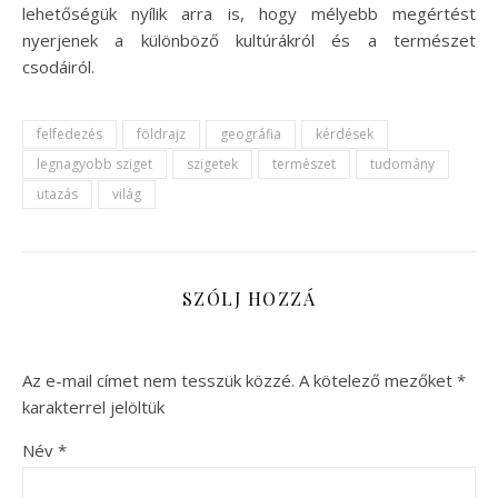
lehetőségük nyílik arra is, hogy mélyebb megértést
nyerjenek a különböző kultúrákról és a természet
csodáiról.
felfedezés
földrajz
geográfia
kérdések
legnagyobb sziget
szigetek
természet
tudomány
utazás
világ
SZÓLJ HOZZÁ
Az e-mail címet nem tesszük közzé.
A kötelező mezőket
*
karakterrel jelöltük
Név
*