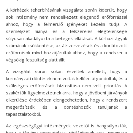
A kórházak teherbírásának vizsgálata során kiderült, hogy
sok intézmény nem rendelkezett elegendő erőforrással
ahhoz, hogy a felmerülő igényeket kezelni tudja. A
személyzet hiánya és a felszerelés elégtelensége
súlyosan akadályozta a betegek ellátását. A kórházi ágyak
számának csökkentése, az átszervezések és a korlátozott
erőforrások mind hozzájárultak ahhoz, hogy a rendszer a
végsőkig feszültség alatt állt.
A vizsgálat során sokan érveltek amellett, hogy a
kormányzati döntések nem voltak kellően átgondoltak, és a
szükséges erőforrások biztosítása nem volt prioritás. A
szakértők figyelmeztetnek arra, hogy a jövőbeni járványok
elkerülése érdekében elengedhetetlen, hogy a rendszert
megerősítsék, és a döntéshozók tanuljanak a
tapasztalatokból.
Az egészségügyi intézmények vezetői is hangsúlyozták,
hogy a járvány tapasztalatai rávilágítanak arra, mennyire