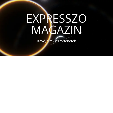
EXPRESSZO
MAGAZIN
Kávé, hírek és történetek