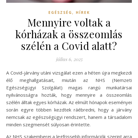
,
EGÉSZSÉG
HÍREK
Mennyire voltak a
kórházak a összeomlás
szélén a Covid alatt?
július 6, 2025
A Covid-járvány utáni vizsgálat ezen a héten újra megkezdi
élő meghallgatásait, miután az NHS (Nemzeti
Egészségügyi Szolgálat) magas rangú munkatársai
nyilvánosságra hozták, hogy mennyire a összeomlás
szélén álltak egyes kórházak. Az elmúlt hónapok eseményei
során egyre többen kezdtek ráébredni, hogy a járvány
nemcsak az egészségügyi rendszert, hanem a társadalom
minden szegmensét súlyosan érintette.
Az NHS szakemberei a legfrissebb információk szerint arra