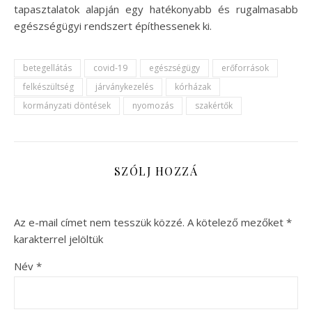
tapasztalatok alapján egy hatékonyabb és rugalmasabb
egészségügyi rendszert építhessenek ki.
betegellátás
covid-19
egészségügy
erőforrások
felkészültség
járványkezelés
kórházak
kormányzati döntések
nyomozás
szakértők
SZÓLJ HOZZÁ
Az e-mail címet nem tesszük közzé.
A kötelező mezőket
*
karakterrel jelöltük
Név
*