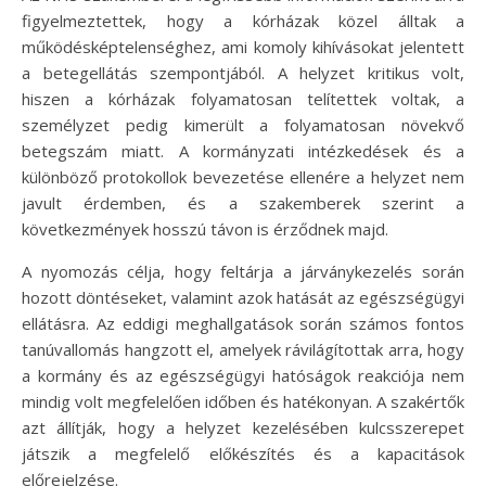
figyelmeztettek, hogy a kórházak közel álltak a
működésképtelenséghez, ami komoly kihívásokat jelentett
a betegellátás szempontjából. A helyzet kritikus volt,
hiszen a kórházak folyamatosan telítettek voltak, a
személyzet pedig kimerült a folyamatosan növekvő
betegszám miatt. A kormányzati intézkedések és a
különböző protokollok bevezetése ellenére a helyzet nem
javult érdemben, és a szakemberek szerint a
következmények hosszú távon is érződnek majd.
A nyomozás célja, hogy feltárja a járványkezelés során
hozott döntéseket, valamint azok hatását az egészségügyi
ellátásra. Az eddigi meghallgatások során számos fontos
tanúvallomás hangzott el, amelyek rávilágítottak arra, hogy
a kormány és az egészségügyi hatóságok reakciója nem
mindig volt megfelelően időben és hatékonyan. A szakértők
azt állítják, hogy a helyzet kezelésében kulcsszerepet
játszik a megfelelő előkészítés és a kapacitások
előrejelzése.