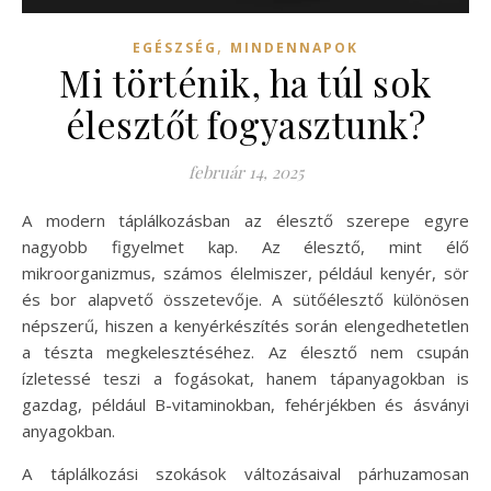
,
EGÉSZSÉG
MINDENNAPOK
Mi történik, ha túl sok
élesztőt fogyasztunk?
február 14, 2025
A modern táplálkozásban az élesztő szerepe egyre
nagyobb figyelmet kap. Az élesztő, mint élő
mikroorganizmus, számos élelmiszer, például kenyér, sör
és bor alapvető összetevője. A sütőélesztő különösen
népszerű, hiszen a kenyérkészítés során elengedhetetlen
a tészta megkelesztéséhez. Az élesztő nem csupán
ízletessé teszi a fogásokat, hanem tápanyagokban is
gazdag, például B-vitaminokban, fehérjékben és ásványi
anyagokban.
A táplálkozási szokások változásaival párhuzamosan