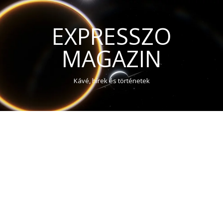
EXPRESSZO
MAGAZIN
Kávé, hírek és történetek