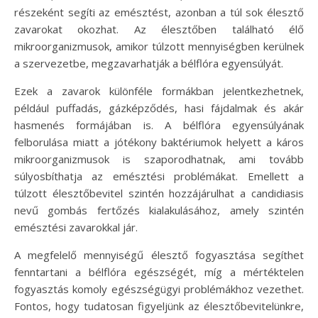
részeként segíti az emésztést, azonban a túl sok élesztő
zavarokat okozhat. Az élesztőben található élő
mikroorganizmusok, amikor túlzott mennyiségben kerülnek
a szervezetbe, megzavarhatják a bélflóra egyensúlyát.
Ezek a zavarok különféle formákban jelentkezhetnek,
például puffadás, gázképződés, hasi fájdalmak és akár
hasmenés formájában is. A bélflóra egyensúlyának
felborulása miatt a jótékony baktériumok helyett a káros
mikroorganizmusok is szaporodhatnak, ami tovább
súlyosbíthatja az emésztési problémákat. Emellett a
túlzott élesztőbevitel szintén hozzájárulhat a candidiasis
nevű gombás fertőzés kialakulásához, amely szintén
emésztési zavarokkal jár.
A megfelelő mennyiségű élesztő fogyasztása segíthet
fenntartani a bélflóra egészségét, míg a mértéktelen
fogyasztás komoly egészségügyi problémákhoz vezethet.
Fontos, hogy tudatosan figyeljünk az élesztőbevitelünkre,