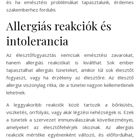
és ha emésztési problémákat tapasztalunk, érdemes
szakemberhez fordulni.
Allergiás reakciók és
intolerancia
Az élesztőfogyasztás nemcsak emésztési zavarokat,
hanem allergiás reakciókat is kiválthat. Sok ember
tapasztalhat allergiás tüneteket, amikor túl sok élesztőt
fogyaszt, vagy ha érzékeny az élesztőre. Az élesztő
allergia viszonylag ritka, de a tünetei nagyon kellemetlenek
lehetnek.
A leggyakoribb reakciók közé tartozik a bőrkiütés,
viszketés, orrfolyás, vagy akár légzési nehézségek is. Ezek
a tünetek a szervezet immunválaszának következményei,
amelyeket az élesztőfehérjék okoznak. Az allergiás
reakciók mértéke egyénenként változó, és előfordulhat,