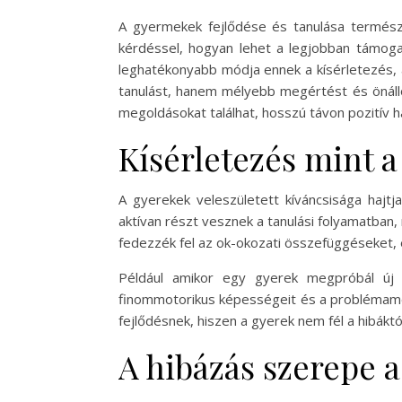
A gyermekek fejlődése és tanulása természe
kérdéssel, hogyan lehet a legjobban támoga
leghatékonyabb módja ennek a kísérletezés, 
tanulást, hanem mélyebb megértést és önálló
megoldásokat találhat, hosszú távon pozitív ha
Kísérletezés mint 
A gyerekek veleszületett kíváncsisága hajt
aktívan részt vesznek a tanulási folyamatban
fedezzék fel az ok-okozati összefüggéseket, 
Például amikor egy gyerek megpróbál új mó
finommotorikus képességeit és a problémame
fejlődésnek, hiszen a gyerek nem fél a hibáktó
A hibázás szerepe a