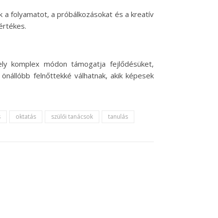
a folyamatot, a próbálkozásokat és a kreatív
értékes.
ly komplex módon támogatja fejlődésüket,
önállóbb felnőttekké válhatnak, akik képesek
s
oktatás
szülői tanácsok
tanulás