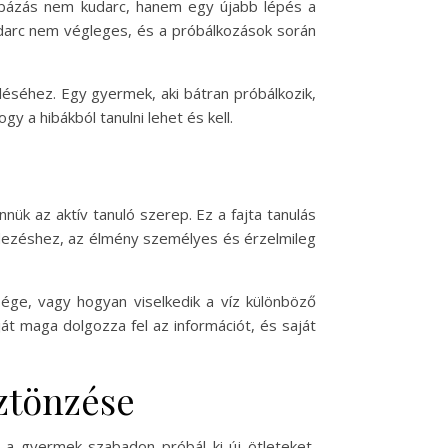
hibázás nem kudarc, hanem egy újabb lépés a
udarc nem végleges, és a próbálkozások során
eléséhez. Egy gyermek, aki bátran próbálkozik,
 a hibákból tanulni lehet és kell.
nük az aktív tanuló szerep. Ez a fajta tanulás
edezéshez, az élmény személyes és érzelmileg
sége, vagy hogyan viselkedik a víz különböző
át maga dolgozza fel az információt, és saját
ztönzése
r a gyermek szabadon próbál ki új ötleteket,