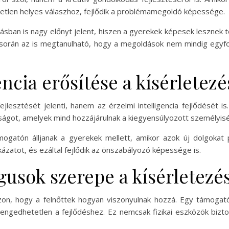
tlen helyes válaszhoz, fejlődik a problémamegoldó képessége.
ulásban is nagy előnyt jelent, hiszen a gyerekek képesek lesznek
 során az is megtanulható, hogy a megoldások nem mindig egyf
ncia erősítése a kísérletezés
jlesztését jelenti, hanem az érzelmi intelligencia fejlődését i
siságot, amelyek mind hozzájárulnak a kiegyensúlyozott személyisé
ogatón álljanak a gyerekek mellett, amikor azok új dolgokat 
kázatot, és ezáltal fejlődik az önszabályozó képessége is.
gusok szerepe a kísérletez
azon, hogy a felnőttek hogyan viszonyulnak hozzá. Egy támoga
engedhetetlen a fejlődéshez. Ez nemcsak fizikai eszközök bizto