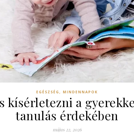
,
EGÉSZSÉG
MINDENNAPOK
 kísérletezni a gyerekkel
tanulás érdekében
május 22, 2026