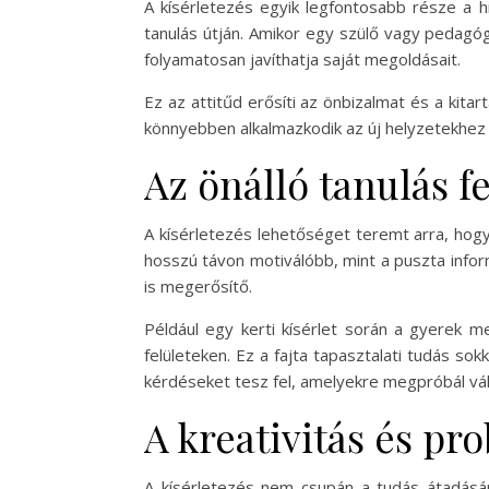
A kísérletezés egyik legfontosabb része a 
tanulás útján. Amikor egy szülő vagy pedagó
folyamatosan javíthatja saját megoldásait.
Ez az attitűd erősíti az önbizalmat és a kita
könnyebben alkalmazkodik az új helyzetekhez é
Az önálló tanulás fe
A kísérletezés lehetőséget teremt arra, hogy 
hosszú távon motiválóbb, mint a puszta info
is megerősítő.
Például egy kerti kísérlet során a gyerek m
felületeken. Ez a fajta tapasztalati tudás s
kérdéseket tesz fel, amelyekre megpróbál vála
A kreativitás és p
A kísérletezés nem csupán a tudás átadásáró