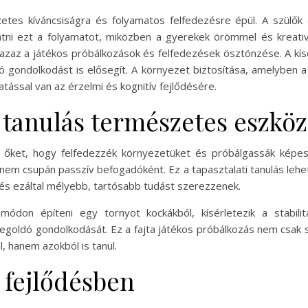
tes kíváncsiságra és folyamatos felfedezésre épül. A szülők
tni ezt a folyamatot, miközben a gyerekek örömmel és kreativi
azaz a játékos próbálkozások és felfedezések ösztönzése. A k
 gondolkodást is elősegít. A környezet biztosítása, amelyben a
tással van az érzelmi és kognitív fejlődésére.
a tanulás természetes eszkö
ja őket, hogy felfedezzék környezetüket és próbálgassák képe
, nem csupán passzív befogadóként. Ez a tapasztalati tanulás leh
és ezáltal mélyebb, tartósabb tudást szerezzenek.
don építeni egy tornyot kockákból, kísérletezik a stabilitá
goldó gondolkodását. Ez a fajta játékos próbálkozás nem csak 
l, hanem azokból is tanul.
 fejlődésben