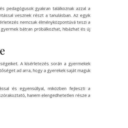
 és pedagógusok gyakran találkoznak azzal a
tással vesznek részt a tanulásban. Az egyik
ísérletezés nemcsak élményközpontúvá teszi a
 gyermek bátran próbálkozhat, hibázhat és új
ze
sségeiket. A kísérletezés során a gyermekek
etőséget ad arra, hogy a gyerekek saját maguk
ssal és egyensúllyal, miközben fejleszti a
szórakoztató, hanem elengedhetetlen része a