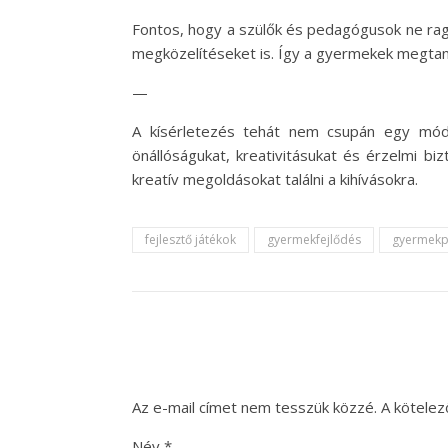
Fontos, hogy a szülők és pedagógusok ne rag
megközelítéseket is. Így a gyermekek megtan
—
A kísérletezés tehát nem csupán egy mód
önállóságukat, kreativitásukat és érzelmi b
kreatív megoldásokat találni a kihívásokra.
fejlesztő játékok
gyermekfejlődés
gyermekp
Az e-mail címet nem tesszük közzé.
A kötele
Név
*