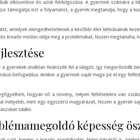
hibák elkövetése és azok feldolgozása. A gyermek számára a 
gus támogatja ezt a folyamatot, a gyerek megtanulja, hogy a k
rtást, amelyek elengedhetetlenek a későbbi élet kihívásainak kez
s kreatív módon oldja meg a problémákat, hiszen megtanulta, hogy
jlesztése
a gyerekek önállóan fedezzék fel a világot, így megerősödik ben
rmáció befogadása. Amikor a gyermek saját maga jut el egy felf
egfigyelheti, hogyan nő a növény, milyen feltételekre van szük
okkal mélyebb, mint egy egyszerű magyarázat, hiszen a gyerek saj
szokat találni.
roblémamegoldó képesség ös
l szól, hanem a kreatív gondolkodás fejlesztéséről is. Amiko