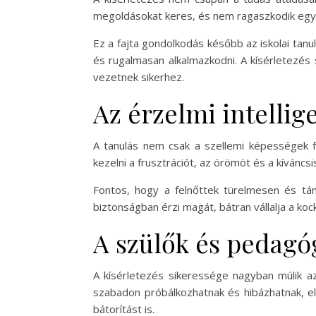
megoldásokat keres, és nem ragaszkodik egye
Ez a fajta gondolkodás később az iskolai tan
és rugalmasan alkalmazkodni. A kísérletezés
vezetnek sikerhez.
Az érzelmi intellige
A tanulás nem csak a szellemi képességek fe
kezelni a frusztrációt, az örömöt és a kívánc
Fontos, hogy a felnőttek türelmesen és tám
biztonságban érzi magát, bátran vállalja a koc
A szülők és pedagó
A kísérletezés sikeressége nagyban múlik 
szabadon próbálkozhatnak és hibázhatnak, el
bátorítást is.