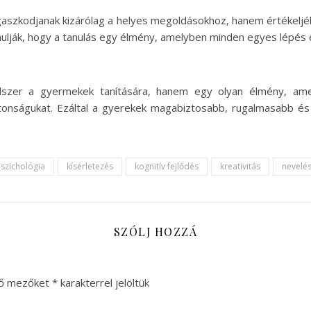
aszkodjanak kizárólag a helyes megoldásokhoz, hanem értékeljék 
ulják, hogy a tanulás egy élmény, amelyben minden egyes lépés 
szer a gyermekek tanítására, hanem egy olyan élmény, ame
iztonságukat. Ezáltal a gyerekek magabiztosabb, rugalmasabb és 
szichológia
kísérletezés
kognitív fejlődés
kreativitás
nevelé
SZÓLJ HOZZÁ
ző mezőket
*
karakterrel jelöltük