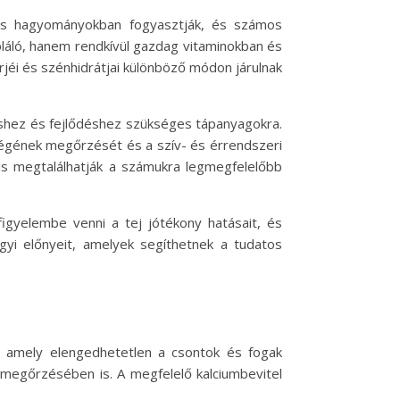
 és hagyományokban fogyasztják, és számos
pláló, hanem rendkívül gazdag vitaminokban és
jéi és szénhidrátjai különböző módon járulnak
éshez és fejlődéshez szükséges tápanyagokra.
ségének megőrzését és a szív- és érrendszeri
is megtalálhatják a számukra legmegfelelőbb
gyelembe venni a tej jótékony hatásait, és
gyi előnyeit, amelyek segíthetnek a tudatos
s, amely elengedhetetlen a csontok és fogak
megőrzésében is. A megfelelő kalciumbevitel