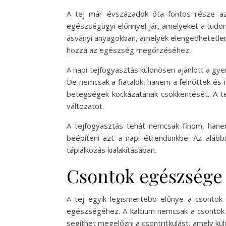
A tej már évszázadok óta fontos része az
egészségügyi előnnyel jár, amelyeket a tudom
ásványi anyagokban, amelyek elengedhetetlene
hozzá az egészség megőrzéséhez.
A napi tejfogyasztás különösen ajánlott a g
De nemcsak a fiatalok, hanem a felnőttek és
betegségek kockázatának csökkentését. A te
változatot.
A tejfogyasztás tehát nemcsak finom, hane
beépíteni azt a napi étrendünkbe. Az alább
táplálkozás kialakításában.
Csontok egészsége 
A tej egyik legismertebb előnye a csontok 
egészségéhez. A kalcium nemcsak a csontok 
segíthet megelőzni a csontritkulást, amely kü