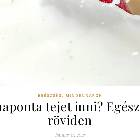
,
EGÉSZSÉG
MINDENNAPOK
aponta tejet inni? Egés
röviden
január 31, 2025