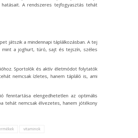
y hatásait. A rendszeres tejfogyasztás tehát
et játszik a mindennapi táplálkozásban. A tej
int a joghurt, túró, sajt és tejszín, széles
óhoz. Sportolók és aktív életmódot folytatók
tehát nemcsak ízletes, hanem tápláló is, ami
ció fenntartása elengedhetetlen az optimális
nkba tehát nemcsak élvezetes, hanem jótékony
termékek
vitaminok