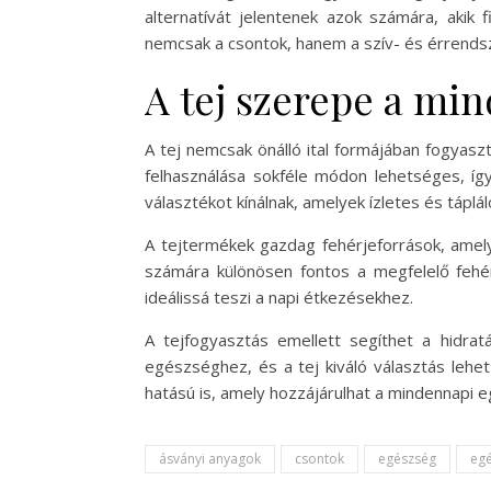
alternatívát jelentenek azok számára, akik 
nemcsak a csontok, hanem a szív- és érrends
A tej szerepe a mi
A tej nemcsak önálló ital formájában fogyasz
felhasználása sokféle módon lehetséges, így
választékot kínálnak, amelyek ízletes és táplá
A tejtermékek gazdag fehérjeforrások, amely
számára különösen fontos a megfelelő fehérj
ideálissá teszi a napi étkezésekhez.
A tejfogyasztás emellett segíthet a hidratá
egészséghez, és a tej kiváló választás lehe
hatású is, amely hozzájárulhat a mindennapi
ásványi anyagok
csontok
egészség
eg