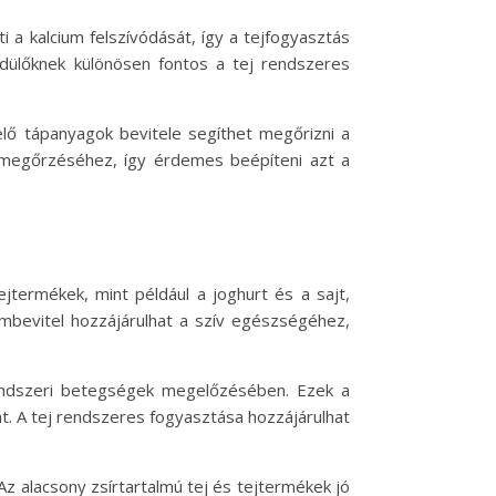
i a kalcium felszívódását, így a tejfogyasztás
ülőknek különösen fontos a tej rendszeres
elő tápanyagok bevitele segíthet megőrizni a
ú megőrzéséhez, így érdemes beépíteni azt a
jtermékek, mint például a joghurt és a sajt,
mbevitel hozzájárulhat a szív egészségéhez,
rendszeri betegségek megelőzésében. Ezek a
át. A tej rendszeres fogyasztása hozzájárulhat
Az alacsony zsírtartalmú tej és tejtermékek jó