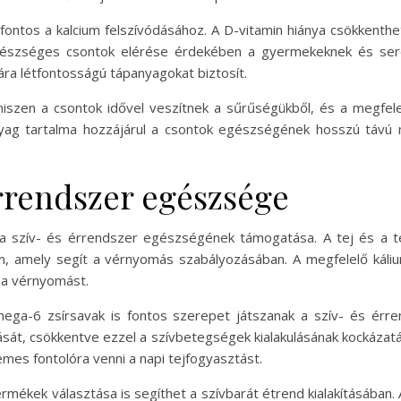
 fontos a kalcium felszívódásához. A D-vitamin hiánya csökkenthet
egészséges csontok elérése érdekében a gyermekeknek és serd
ára létfontosságú tápanyagokat biztosít.
, hiszen a csontok idővel veszítnek a sűrűségükből, és a megfel
anyag tartalma hozzájárul a csontok egészségének hosszú táv
 érrendszer egészsége
a szív- és érrendszer egészségének támogatása. A tej és a te
m, amely segít a vérnyomás szabályozásában. A megfelelő káliu
i a vérnyomást.
ega-6 zsírsavak is fontos szerepet játszanak a szív- és ér
zását, csökkentve ezzel a szívbetegségek kialakulásának kockázat
es fontolóra venni a napi tejfogyasztást.
mékek választása is segíthet a szívbarát étrend kialakításában. 