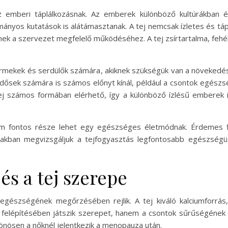
 emberi táplálkozásnak. Az emberek különböző kultúrákban
ányos kutatások is alátámasztanak. A tej nemcsak ízletes és tá
k a szervezet megfelelő működéséhez. A tej zsírtartalma, fehér
yermekek és serdülők számára, akiknek szükségük van a növeked
 idősek számára is számos előnyt kínál, például a csontok egész
j számos formában elérhető, így a különböző ízlésű emberek 
m fontos része lehet egy egészséges életmódnak. Érdemes fi
iakban megvizsgáljuk a tejfogyasztás legfontosabb egészségü
és a tej szerepe
egészségének megőrzésében rejlik. A tej kiváló kalciumforrá
felépítésében játszik szerepet, hanem a csontok sűrűségének 
lönösen a nőknél jelentkezik a menopauza után.