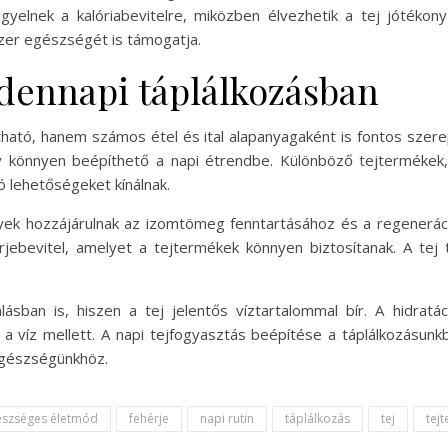
figyelnek a kalóriabevitelre, miközben élvezhetik a tej jótékon
zer egészségét is támogatja.
ndennapi táplálkozásban
tható, hanem számos étel és ital alapanyagaként is fontos szerep
 könnyen beépíthető a napi étrendbe. Különböző tejtermékek, m
ló lehetőségeket kínálnak.
ek hozzájárulnak az izomtömeg fenntartásához és a regeneráci
ebevitel, amelyet a tejtermékek könnyen biztosítanak. A tej 
lásban is, hiszen a tej jelentős víztartalommal bír. A hidratá
t a víz mellett. A napi tejfogyasztás beépítése a táplálkozásu
 egészségünkhöz.
észséges életmód
fehérje
napi rutin
táplálkozás
tej
tej