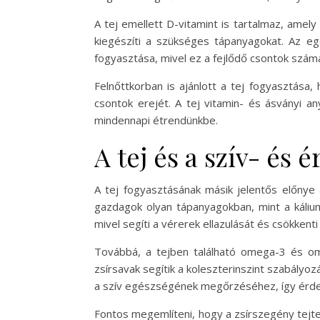
A tej emellett D-vitamint is tartalmaz, amely
kiegészíti a szükséges tápanyagokat. Az 
fogyasztása, mivel ez a fejlődő csontok szám
Felnőttkorban is ajánlott a tej fogyasztása
csontok erejét. A tej vitamin- és ásványi 
mindennapi étrendünkbe.
A tej és a szív- és
A tej fogyasztásának másik jelentős előnye 
gazdagok olyan tápanyagokban, mint a káliu
mivel segíti a vérerek ellazulását és csökkent
Továbbá, a tejben található omega-3 és om
zsírsavak segítik a koleszterinszint szabályo
a szív egészségének megőrzéséhez, így érdem
Fontos megemlíteni, hogy a zsírszegény tejter