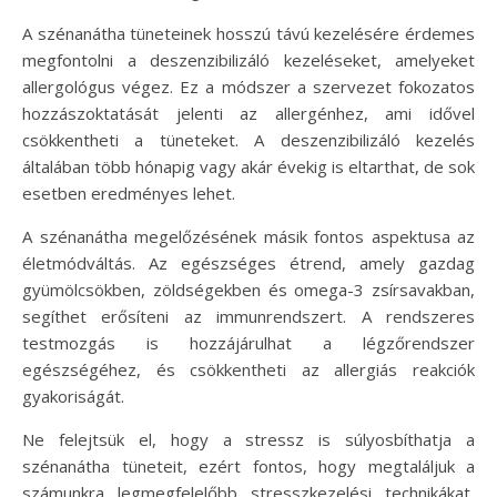
A szénanátha tüneteinek hosszú távú kezelésére érdemes
megfontolni a deszenzibilizáló kezeléseket, amelyeket
allergológus végez. Ez a módszer a szervezet fokozatos
hozzászoktatását jelenti az allergénhez, ami idővel
csökkentheti a tüneteket. A deszenzibilizáló kezelés
általában több hónapig vagy akár évekig is eltarthat, de sok
esetben eredményes lehet.
A szénanátha megelőzésének másik fontos aspektusa az
életmódváltás. Az egészséges étrend, amely gazdag
gyümölcsökben, zöldségekben és omega-3 zsírsavakban,
segíthet erősíteni az immunrendszert. A rendszeres
testmozgás is hozzájárulhat a légzőrendszer
egészségéhez, és csökkentheti az allergiás reakciók
gyakoriságát.
Ne felejtsük el, hogy a stressz is súlyosbíthatja a
szénanátha tüneteit, ezért fontos, hogy megtaláljuk a
számunkra legmegfelelőbb stresszkezelési technikákat,