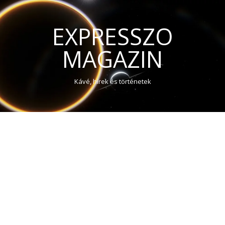
EXPRESSZO
MAGAZIN
Kávé, hírek és történetek