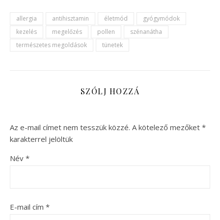
allergia
antihisztamin
életmód
gyógymódok
kezelés
megelőzés
pollen
szénanátha
természetes megoldások
tünetek
SZÓLJ HOZZÁ
Az e-mail címet nem tesszük közzé.
A kötelező mezőket
*
karakterrel jelöltük
Név
*
E-mail cím
*