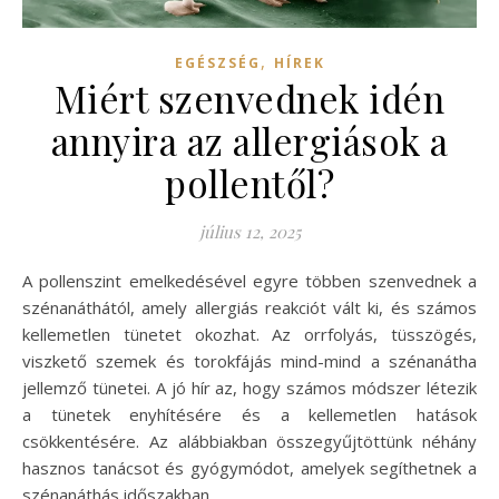
,
EGÉSZSÉG
HÍREK
Miért szenvednek idén
annyira az allergiások a
pollentől?
július 12, 2025
A pollenszint emelkedésével egyre többen szenvednek a
szénanáthától, amely allergiás reakciót vált ki, és számos
kellemetlen tünetet okozhat. Az orrfolyás, tüsszögés,
viszkető szemek és torokfájás mind-mind a szénanátha
jellemző tünetei. A jó hír az, hogy számos módszer létezik
a tünetek enyhítésére és a kellemetlen hatások
csökkentésére. Az alábbiakban összegyűjtöttünk néhány
hasznos tanácsot és gyógymódot, amelyek segíthetnek a
szénanáthás időszakban.