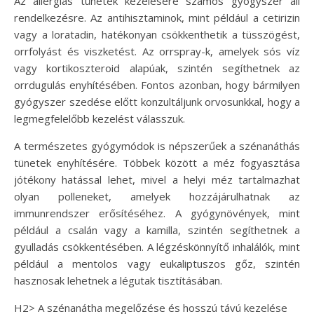
Az allergiás tünetek kezelésére számos gyógyszer áll
rendelkezésre. Az antihisztaminok, mint például a cetirizin
vagy a loratadin, hatékonyan csökkenthetik a tüsszögést,
orrfolyást és viszketést. Az orrspray-k, amelyek sós víz
vagy kortikoszteroid alapúak, szintén segíthetnek az
orrdugulás enyhítésében. Fontos azonban, hogy bármilyen
gyógyszer szedése előtt konzultáljunk orvosunkkal, hogy a
legmegfelelőbb kezelést válasszuk.
A természetes gyógymódok is népszerűek a szénanáthás
tünetek enyhítésére. Többek között a méz fogyasztása
jótékony hatással lehet, mivel a helyi méz tartalmazhat
olyan polleneket, amelyek hozzájárulhatnak az
immunrendszer erősítéséhez. A gyógynövények, mint
például a csalán vagy a kamilla, szintén segíthetnek a
gyulladás csökkentésében. A légzéskönnyítő inhalálók, mint
például a mentolos vagy eukaliptuszos gőz, szintén
hasznosak lehetnek a légutak tisztításában.
H2> A szénanátha megelőzése és hosszú távú kezelése