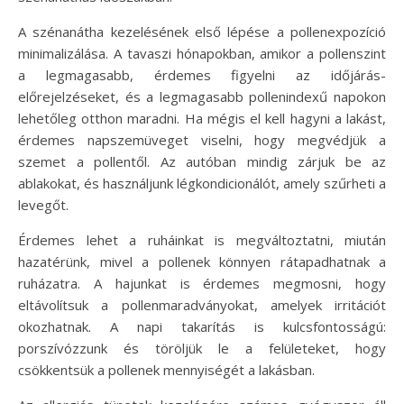
A szénanátha kezelésének első lépése a pollenexpozíció
minimalizálása. A tavaszi hónapokban, amikor a pollenszint
a legmagasabb, érdemes figyelni az időjárás-
előrejelzéseket, és a legmagasabb pollenindexű napokon
lehetőleg otthon maradni. Ha mégis el kell hagyni a lakást,
érdemes napszemüveget viselni, hogy megvédjük a
szemet a pollentől. Az autóban mindig zárjuk be az
ablakokat, és használjunk légkondicionálót, amely szűrheti a
levegőt.
Érdemes lehet a ruháinkat is megváltoztatni, miután
hazatérünk, mivel a pollenek könnyen rátapadhatnak a
ruházatra. A hajunkat is érdemes megmosni, hogy
eltávolítsuk a pollenmaradványokat, amelyek irritációt
okozhatnak. A napi takarítás is kulcsfontosságú:
porszívózzunk és töröljük le a felületeket, hogy
csökkentsük a pollenek mennyiségét a lakásban.