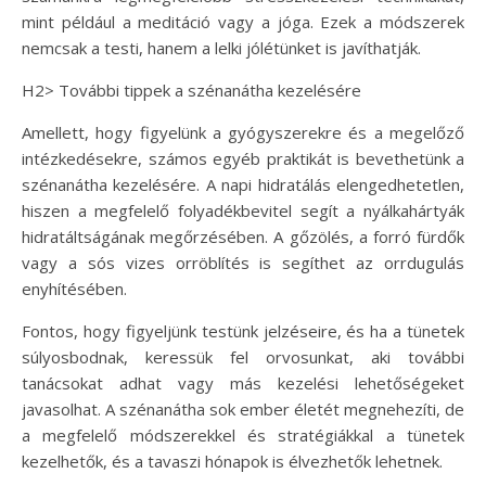
mint például a meditáció vagy a jóga. Ezek a módszerek
nemcsak a testi, hanem a lelki jólétünket is javíthatják.
H2> További tippek a szénanátha kezelésére
Amellett, hogy figyelünk a gyógyszerekre és a megelőző
intézkedésekre, számos egyéb praktikát is bevethetünk a
szénanátha kezelésére. A napi hidratálás elengedhetetlen,
hiszen a megfelelő folyadékbevitel segít a nyálkahártyák
hidratáltságának megőrzésében. A gőzölés, a forró fürdők
vagy a sós vizes orröblítés is segíthet az orrdugulás
enyhítésében.
Fontos, hogy figyeljünk testünk jelzéseire, és ha a tünetek
súlyosbodnak, keressük fel orvosunkat, aki további
tanácsokat adhat vagy más kezelési lehetőségeket
javasolhat. A szénanátha sok ember életét megnehezíti, de
a megfelelő módszerekkel és stratégiákkal a tünetek
kezelhetők, és a tavaszi hónapok is élvezhetők lehetnek.