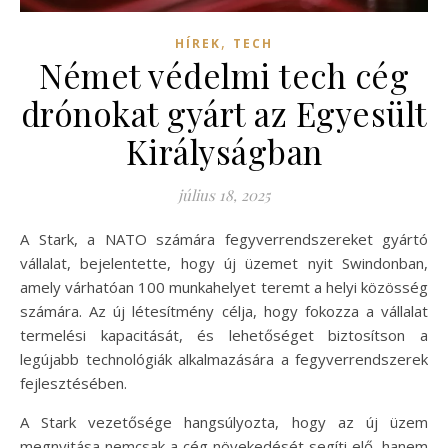
,
HÍREK
TECH
Német védelmi tech cég
drónokat gyárt az Egyesült
Királyságban
július 18, 2025
A Stark, a NATO számára fegyverrendszereket gyártó
vállalat, bejelentette, hogy új üzemet nyit Swindonban,
amely várhatóan 100 munkahelyet teremt a helyi közösség
számára. Az új létesítmény célja, hogy fokozza a vállalat
termelési kapacitását, és lehetőséget biztosítson a
legújabb technológiák alkalmazására a fegyverrendszerek
fejlesztésében.
A Stark vezetősége hangsúlyozta, hogy az új üzem
megnyitása nemcsak a cég növekedését segíti elő, hanem