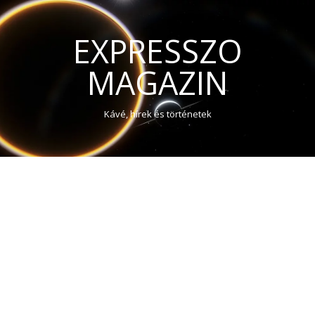
EXPRESSZO
MAGAZIN
Kávé, hírek és történetek