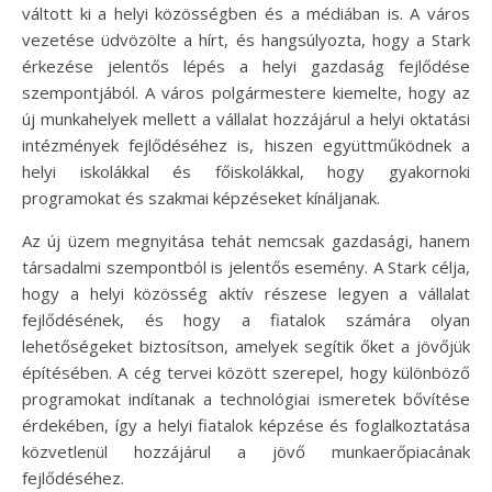
váltott ki a helyi közösségben és a médiában is. A város
vezetése üdvözölte a hírt, és hangsúlyozta, hogy a Stark
érkezése jelentős lépés a helyi gazdaság fejlődése
szempontjából. A város polgármestere kiemelte, hogy az
új munkahelyek mellett a vállalat hozzájárul a helyi oktatási
intézmények fejlődéséhez is, hiszen együttműködnek a
helyi iskolákkal és főiskolákkal, hogy gyakornoki
programokat és szakmai képzéseket kínáljanak.
Az új üzem megnyitása tehát nemcsak gazdasági, hanem
társadalmi szempontból is jelentős esemény. A Stark célja,
hogy a helyi közösség aktív részese legyen a vállalat
fejlődésének, és hogy a fiatalok számára olyan
lehetőségeket biztosítson, amelyek segítik őket a jövőjük
építésében. A cég tervei között szerepel, hogy különböző
programokat indítanak a technológiai ismeretek bővítése
érdekében, így a helyi fiatalok képzése és foglalkoztatása
közvetlenül hozzájárul a jövő munkaerőpiacának
fejlődéséhez.