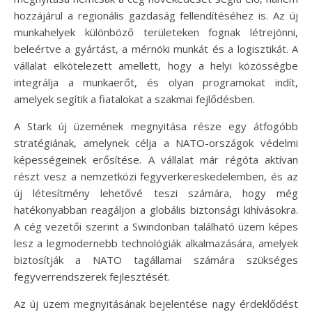
hozzájárul a regionális gazdaság fellendítéséhez is. Az új
munkahelyek különböző területeken fognak létrejönni,
beleértve a gyártást, a mérnöki munkát és a logisztikát. A
vállalat elkötelezett amellett, hogy a helyi közösségbe
integrálja a munkaerőt, és olyan programokat indít,
amelyek segítik a fiatalokat a szakmai fejlődésben.
A Stark új üzemének megnyitása része egy átfogóbb
stratégiának, amelynek célja a NATO-országok védelmi
képességeinek erősítése. A vállalat már régóta aktívan
részt vesz a nemzetközi fegyverkereskedelemben, és az
új létesítmény lehetővé teszi számára, hogy még
hatékonyabban reagáljon a globális biztonsági kihívásokra.
A cég vezetői szerint a Swindonban található üzem képes
lesz a legmodernebb technológiák alkalmazására, amelyek
biztosítják a NATO tagállamai számára szükséges
fegyverrendszerek fejlesztését.
Az új üzem megnyitásának bejelentése nagy érdeklődést