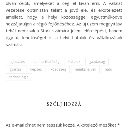
olyan célok, amelyeket a cég el kíván érni. A vállalat
vezetése optimistán tekint a jövő elé, és elkötelezett
amellett, hogy a helyi közösséggel együttműködve
hozzájáruljon a régió fejlődéséhez. Az új üzem megnyitása
tehát nemcsak a Stark számára jelent előrelépést, hanem
egy új lehetőséget is a helyi fiatalok és vállalkozások
számára.
fejlesztés
fenntarthatóság
fiatalok
gazdaság
gyártás
képzés
közösség
munkahelyek
nato
technológia
SZÓLJ HOZZÁ
Az e-mail címet nem tesszük közzé.
A kötelező mezőket
*