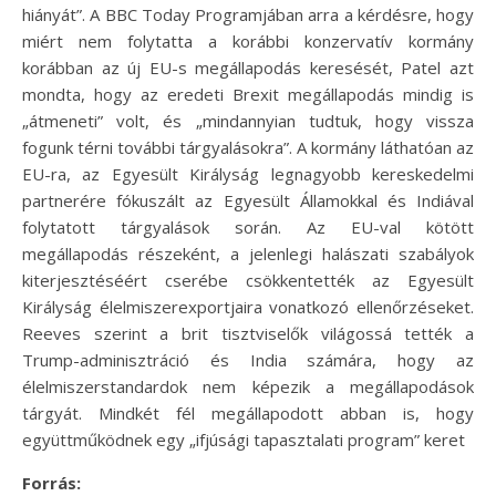
hiányát”. A BBC Today Programjában arra a kérdésre, hogy
miért nem folytatta a korábbi konzervatív kormány
korábban az új EU-s megállapodás keresését, Patel azt
mondta, hogy az eredeti Brexit megállapodás mindig is
„átmeneti” volt, és „mindannyian tudtuk, hogy vissza
fogunk térni további tárgyalásokra”. A kormány láthatóan az
EU-ra, az Egyesült Királyság legnagyobb kereskedelmi
partnerére fókuszált az Egyesült Államokkal és Indiával
folytatott tárgyalások során. Az EU-val kötött
megállapodás részeként, a jelenlegi halászati szabályok
kiterjesztéséért cserébe csökkentették az Egyesült
Királyság élelmiszerexportjaira vonatkozó ellenőrzéseket.
Reeves szerint a brit tisztviselők világossá tették a
Trump-adminisztráció és India számára, hogy az
élelmiszerstandardok nem képezik a megállapodások
tárgyát. Mindkét fél megállapodott abban is, hogy
együttműködnek egy „ifjúsági tapasztalati program” keret
Forrás: