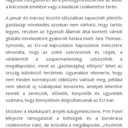
a kölcsönök emelése vagy a kiadások csökkentése terén.
A január és március közötti időszakban tapasztalt jelentős
gazdasági növekedés azonban nem várható, hogy tartós
legyen, részben az Egyesült Államok által kivetett vámok
globális növekedésre gyakorolt hatása miatt. Nick Thomas-
Symonds, az EU-val kapcsolatos kapcsolatok minisztere
elmondta, hogy az üzleti szervezetek és cégek, a
védelemtől a szupermarketekig, üdvözölték a
megállapodást, mivel az „gazdaságilag előnyös” lehet az
ország különböző területein. Ugyanakkor elismerte, hogy
nem minden kormányzati célkitűzés valósult meg, például
nem sikerült új szabályokat bevezetni, amelyek lehetővé
tennék a zenészek, előadók, könyvelők és ügyvédek
számára, hogy könnyebben dolgozhassanak az EU-ban.
Eközben a Munkáspárt árnyék külügyminisztere, Priti Patel
kifejezte támogatását a költségek és a bürokrácia
csökkentése iránt, de kritizálta a megállapodás „részletek