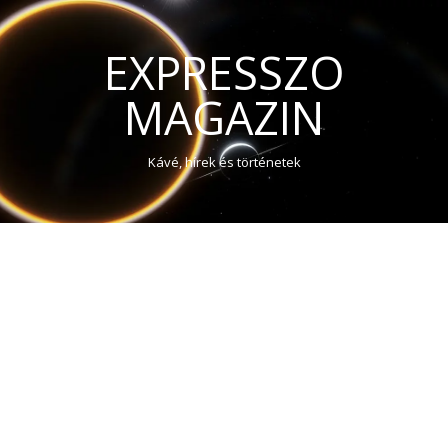
EXPRESSZO
MAGAZIN
Kávé, hírek és történetek