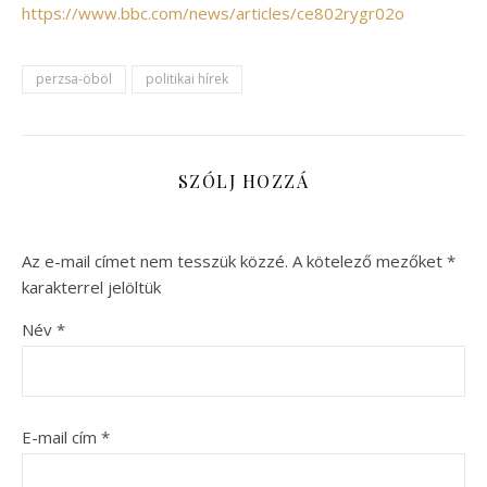
https://www.bbc.com/news/articles/ce802rygr02o
perzsa-öböl
politikai hírek
SZÓLJ HOZZÁ
Az e-mail címet nem tesszük közzé.
A kötelező mezőket
*
karakterrel jelöltük
Név
*
E-mail cím
*