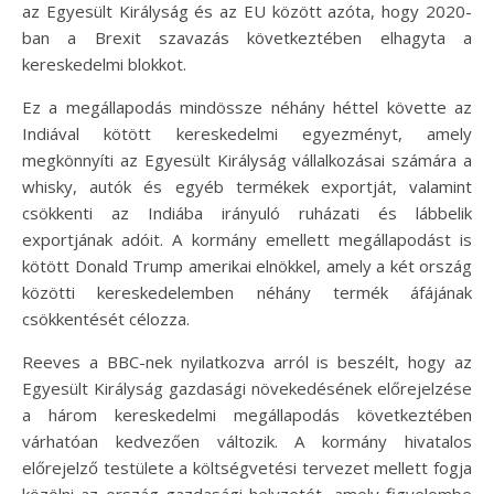
az Egyesült Királyság és az EU között azóta, hogy 2020-
ban a Brexit szavazás következtében elhagyta a
kereskedelmi blokkot.
Ez a megállapodás mindössze néhány héttel követte az
Indiával kötött kereskedelmi egyezményt, amely
megkönnyíti az Egyesült Királyság vállalkozásai számára a
whisky, autók és egyéb termékek exportját, valamint
csökkenti az Indiába irányuló ruházati és lábbelik
exportjának adóit. A kormány emellett megállapodást is
kötött Donald Trump amerikai elnökkel, amely a két ország
közötti kereskedelemben néhány termék áfájának
csökkentését célozza.
Reeves a BBC-nek nyilatkozva arról is beszélt, hogy az
Egyesült Királyság gazdasági növekedésének előrejelzése
a három kereskedelmi megállapodás következtében
várhatóan kedvezően változik. A kormány hivatalos
előrejelző testülete a költségvetési tervezet mellett fogja
közölni az ország gazdasági helyzetét, amely figyelembe