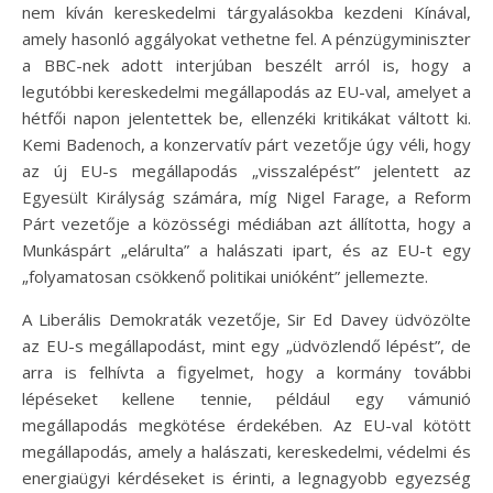
nem kíván kereskedelmi tárgyalásokba kezdeni Kínával,
amely hasonló aggályokat vethetne fel. A pénzügyminiszter
a BBC-nek adott interjúban beszélt arról is, hogy a
legutóbbi kereskedelmi megállapodás az EU-val, amelyet a
hétfői napon jelentettek be, ellenzéki kritikákat váltott ki.
Kemi Badenoch, a konzervatív párt vezetője úgy véli, hogy
az új EU-s megállapodás „visszalépést” jelentett az
Egyesült Királyság számára, míg Nigel Farage, a Reform
Párt vezetője a közösségi médiában azt állította, hogy a
Munkáspárt „elárulta” a halászati ipart, és az EU-t egy
„folyamatosan csökkenő politikai unióként” jellemezte.
A Liberális Demokraták vezetője, Sir Ed Davey üdvözölte
az EU-s megállapodást, mint egy „üdvözlendő lépést”, de
arra is felhívta a figyelmet, hogy a kormány további
lépéseket kellene tennie, például egy vámunió
megállapodás megkötése érdekében. Az EU-val kötött
megállapodás, amely a halászati, kereskedelmi, védelmi és
energiaügyi kérdéseket is érinti, a legnagyobb egyezség