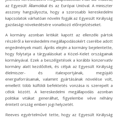
az Egyesült Államokkal és az Európai Unióval. A miniszter
asszony hangsúlyozta, hogy a szorosabb kereskedelmi
kapcsolatok várhatóan növelni fogják az Egyesült Királyság
gazdasági növekedésére vonatkozó előrejelzéseket.
A kormány azonban kritikát kapott az ellenzéki pártok
részéről a kereskedelmi megállapodásokért cserébe adott
engedmények miatt. Április elején a kormány bejelentette,
hogy folytatja a tárgyalásokat a Közel-Kelet országainak
kormányával. Ezek a beszélgetések a korábbi konzervatív
kormány alatt kezdődtek, és céljuk az Egyesült Királyság
élelmiszer- és italexportjának, megújuló
energiaforrásainak, valamint gyártásának növelése volt,
emellett több külföldi befektetés vonzása is szerepelt a
célok között. A kereskedelmi megállapodás azonban
politikai vitákat generálhat, figyelembe véve néhány
érintett ország emberi jogi helyzetét.
Reeves egyértelművé tette, hogy az Egyesült Királyság