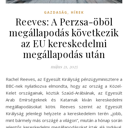
,
GAZDASÁG
HÍREK
Reeves: A Perzsa-öböl
megállapodás következik
az EU kereskedelmi
megállapodás után
május 21, 2025
Rachel Reeves, az Egyesült Királyság pénzügyminisztere a
BBC-nek nyilatkozva elmondta, hogy az ország a Közel-
Kelet országainak, köztük Szaúd-Arábiának, az Egyesült
Arab Emírségeknek és Katarnak kíván kereskedelmi
megállapodásokat kötni. Reeves szerint az Egyesült
Királyság jelenlegi helyzete a kereskedelem terén „jobb,
mint bármely más országé a világon”, miután a hónap során
jelentős kereskedelmi megállapodásokat írtak alá Indiával,