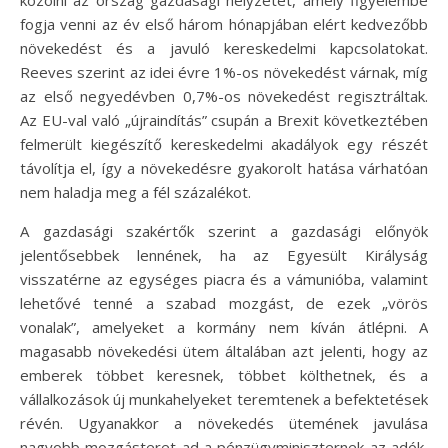
fogja venni az év első három hónapjában elért kedvezőbb
növekedést és a javuló kereskedelmi kapcsolatokat.
Reeves szerint az idei évre 1%-os növekedést várnak, míg
az első negyedévben 0,7%-os növekedést regisztráltak.
Az EU-val való „újraindítás” csupán a Brexit következtében
felmerült kiegészítő kereskedelmi akadályok egy részét
távolítja el, így a növekedésre gyakorolt hatása várhatóan
nem haladja meg a fél százalékot.
A gazdasági szakértők szerint a gazdasági előnyök
jelentősebbek lennének, ha az Egyesült Királyság
visszatérne az egységes piacra és a vámunióba, valamint
lehetővé tenné a szabad mozgást, de ezek „vörös
vonalak”, amelyeket a kormány nem kíván átlépni. A
magasabb növekedési ütem általában azt jelenti, hogy az
emberek többet keresnek, többet költhetnek, és a
vállalkozások új munkahelyeket teremtenek a befektetések
révén. Ugyanakkor a növekedés ütemének javulása
nagyobb mozgásteret ad a pénzügyminiszternek az adók,