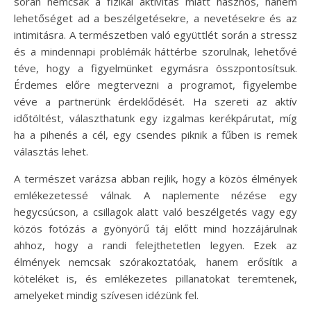
során nemcsak a fizikai aktivitás miatt hasznos, hanem
lehetőséget ad a beszélgetésekre, a nevetésekre és az
intimitásra. A természetben való együttlét során a stressz
és a mindennapi problémák háttérbe szorulnak, lehetővé
téve, hogy a figyelmünket egymásra összpontosítsuk.
Érdemes előre megtervezni a programot, figyelembe
véve a partnerünk érdeklődését. Ha szereti az aktív
időtöltést, választhatunk egy izgalmas kerékpárutat, míg
ha a pihenés a cél, egy csendes piknik a fűben is remek
választás lehet.
A természet varázsa abban rejlik, hogy a közös élmények
emlékezetessé válnak. A naplemente nézése egy
hegycsúcson, a csillagok alatt való beszélgetés vagy egy
közös fotózás a gyönyörű táj előtt mind hozzájárulnak
ahhoz, hogy a randi felejthetetlen legyen. Ezek az
élmények nemcsak szórakoztatóak, hanem erősítik a
köteléket is, és emlékezetes pillanatokat teremtenek,
amelyeket mindig szívesen idézünk fel.