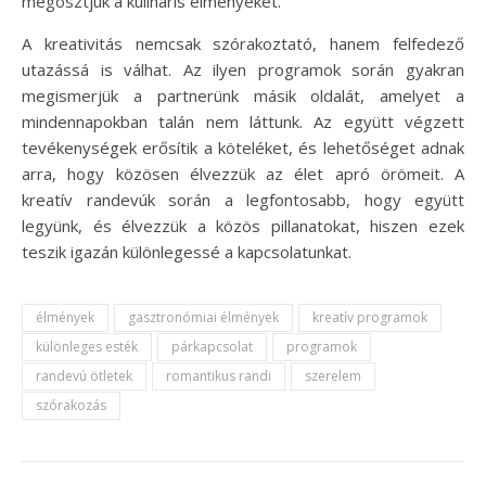
megosztjuk a kulináris élményeket.
A kreativitás nemcsak szórakoztató, hanem felfedező
utazássá is válhat. Az ilyen programok során gyakran
megismerjük a partnerünk másik oldalát, amelyet a
mindennapokban talán nem láttunk. Az együtt végzett
tevékenységek erősítik a köteléket, és lehetőséget adnak
arra, hogy közösen élvezzük az élet apró örömeit. A
kreatív randevúk során a legfontosabb, hogy együtt
legyünk, és élvezzük a közös pillanatokat, hiszen ezek
teszik igazán különlegessé a kapcsolatunkat.
élmények
gasztronómiai élmények
kreatív programok
különleges esték
párkapcsolat
programok
randevú ötletek
romantikus randi
szerelem
szórakozás