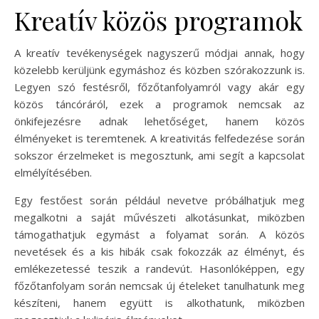
Kreatív közös programok
A kreatív tevékenységek nagyszerű módjai annak, hogy
közelebb kerüljünk egymáshoz és közben szórakozzunk is.
Legyen szó festésről, főzőtanfolyamról vagy akár egy
közös táncóráról, ezek a programok nemcsak az
önkifejezésre adnak lehetőséget, hanem közös
élményeket is teremtenek. A kreativitás felfedezése során
sokszor érzelmeket is megosztunk, ami segít a kapcsolat
elmélyítésében.
Egy festőest során például nevetve próbálhatjuk meg
megalkotni a saját művészeti alkotásunkat, miközben
támogathatjuk egymást a folyamat során. A közös
nevetések és a kis hibák csak fokozzák az élményt, és
emlékezetessé teszik a randevút. Hasonlóképpen, egy
főzőtanfolyam során nemcsak új ételeket tanulhatunk meg
készíteni, hanem együtt is alkothatunk, miközben