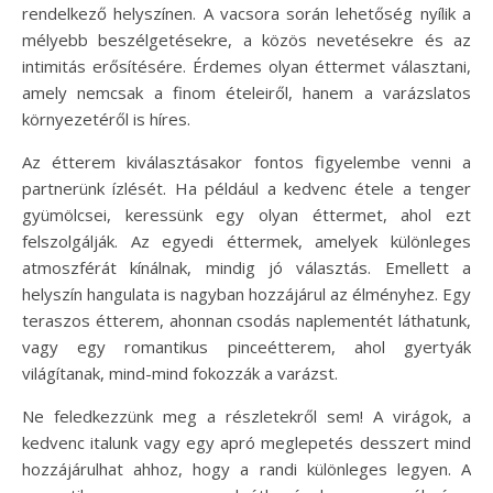
rendelkező helyszínen. A vacsora során lehetőség nyílik a
mélyebb beszélgetésekre, a közös nevetésekre és az
intimitás erősítésére. Érdemes olyan éttermet választani,
amely nemcsak a finom ételeiről, hanem a varázslatos
környezetéről is híres.
Az étterem kiválasztásakor fontos figyelembe venni a
partnerünk ízlését. Ha például a kedvenc étele a tenger
gyümölcsei, keressünk egy olyan éttermet, ahol ezt
felszolgálják. Az egyedi éttermek, amelyek különleges
atmoszférát kínálnak, mindig jó választás. Emellett a
helyszín hangulata is nagyban hozzájárul az élményhez. Egy
teraszos étterem, ahonnan csodás naplementét láthatunk,
vagy egy romantikus pinceétterem, ahol gyertyák
világítanak, mind-mind fokozzák a varázst.
Ne feledkezzünk meg a részletekről sem! A virágok, a
kedvenc italunk vagy egy apró meglepetés desszert mind
hozzájárulhat ahhoz, hogy a randi különleges legyen. A