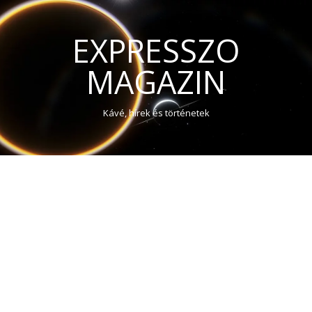
EXPRESSZO
MAGAZIN
Kávé, hírek és történetek