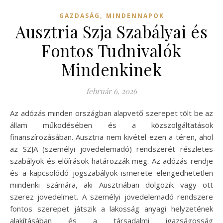
,
GAZDASÁG
MINDENNAPOK
Ausztria Szja Szabályai és
Fontos Tudnivalók
Mindenkinek
február 6, 2026
Az adózás minden országban alapvető szerepet tölt be az
állam működésében és a közszolgáltatások
finanszírozásában. Ausztria nem kivétel ezen a téren, ahol
az SZJA (személyi jövedelemadó) rendszerét részletes
szabályok és előírások határozzák meg. Az adózás rendje
és a kapcsolódó jogszabályok ismerete elengedhetetlen
mindenki számára, aki Ausztriában dolgozik vagy ott
szerez jövedelmet. A személyi jövedelemadó rendszere
fontos szerepet játszik a lakosság anyagi helyzetének
alakításában és a társadalmi igazságosság