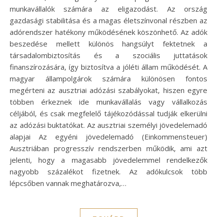
munkavállalók számára az eligazodást. Az ország
gazdasági stabilitása és a magas életszínvonal részben az
adórendszer hatékony működésének köszönhető. Az adók
beszedése mellett különös hangsúlyt fektetnek a
társadalombiztosítás és a szociális juttatások
finanszírozására, így biztosítva a jóléti állam működését. A
magyar állampolgárok számára különösen fontos
megérteni az ausztriai adózási szabályokat, hiszen egyre
többen érkeznek ide munkavállalás vagy vállalkozás
céljából, és csak megfelelő tájékozódással tudják elkerülni
az adózási buktatókat. Az ausztriai személyi jövedelemadó
alapjai Az egyéni jövedelemadó (Einkommensteuer)
Ausztriában progresszív rendszerben működik, ami azt
jelenti, hogy a magasabb jövedelemmel rendelkezők
nagyobb százalékot fizetnek. Az adókulcsok több
lépcsőben vannak meghatározva,…