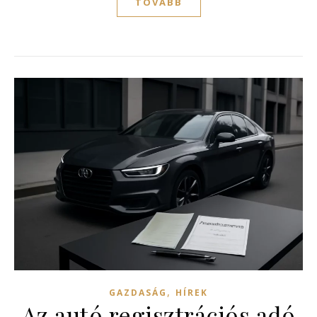
TOVÁBB
,
GAZDASÁG
HÍREK
Az autó regisztrációs adó