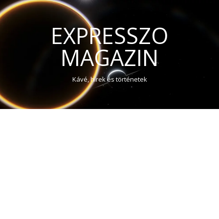
EXPRESSZO
MAGAZIN
Kávé, hírek és történetek