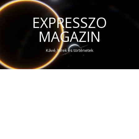
EXPRESSZO
MAGAZIN
Kávé, hírek és történetek