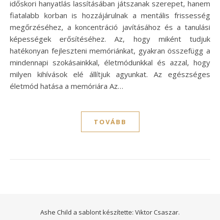
időskori hanyatlás lassításában játszanak szerepet, hanem
fiatalabb korban is hozzájárulnak a mentális frissesség
megőrzéséhez, a koncentráció javításához és a tanulási
képességek erősítéséhez. Az, hogy miként tudjuk
hatékonyan fejleszteni memóriánkat, gyakran összefügg a
mindennapi szokásainkkal, életmódunkkal és azzal, hogy
milyen kihívások elé állítjuk agyunkat. Az egészséges
életmód hatása a memóriára Az…
TOVÁBB
Ashe Child a sablont készítette:
Viktor Csaszar.