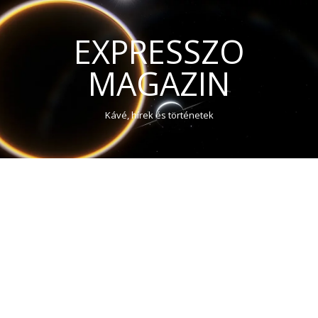
EXPRESSZO
MAGAZIN
Kávé, hírek és történetek