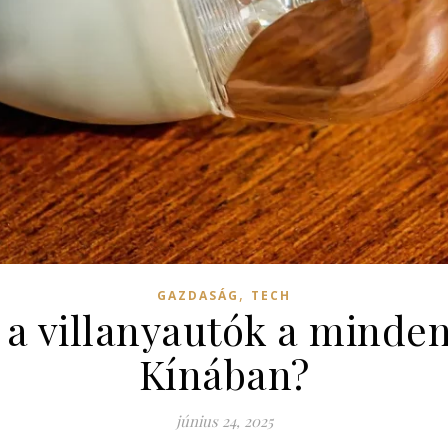
,
GAZDASÁG
TECH
 a villanyautók a minde
Kínában?
június 24, 2025