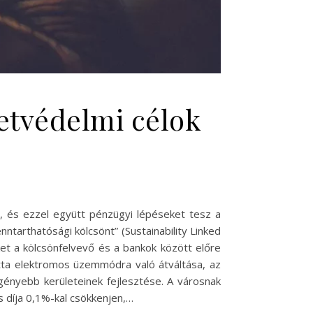
zetvédelmi célok
, és ezzel együtt pénzügyi lépéseket tesz a
tarthatósági kölcsönt” (Sustainability Linked
ket a kölcsönfelvevő és a bankok között előre
otta elektromos üzemmódra való átváltása, az
gényebb kerületeinek fejlesztése. A városnak
s díja 0,1%-kal csökkenjen,…