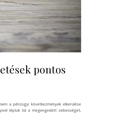
tetések pontos
anem a pénzügyi következmények elkerülése
yivel léptük túl a megengedett sebességet,