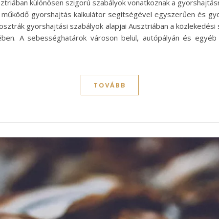
Ausztriában különösen szigorú szabályok vonatkoznak a gyorshajtá
 jól működő gyorshajtás kalkulátor segítségével egyszerűen és g
z osztrák gyorshajtási szabályok alapjai Ausztriában a közlekedési
tében. A sebességhatárok városon belül, autópályán és egyéb
TOVÁBB