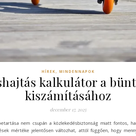
,
HÍREK
MINDENNAPOK
shajtás kalkulátor a bün
kiszámításához
december 17, 2025
etartása nem csupán a közlekedésbiztonság miatt fontos, h
ések mértéke jelentősen változhat, attól függően, hogy menn