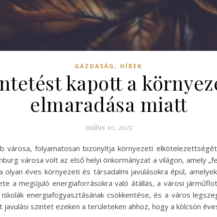
,
GAZDASÁG
HÍREK
ntetést kapott a környe
elmaradása miatt
május 10, 2025
városa, folyamatosan bizonyítja környezeti elkötelezettségét
rg városa volt az első helyi önkormányzat a világon, amely „fenn
rma olyan éves környezeti és társadalmi javulásokra épül, amelye
te a megújuló energiaforrásokra való átállás, a városi járműfl
 iskolák energiafogyasztásának csökkentése, és a város legsze
t javulási szintet ezeken a területeken ahhoz, hogy a kölcsön éve