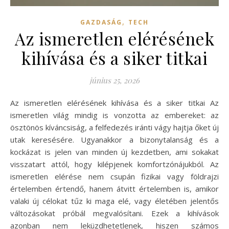
,
GAZDASÁG
TECH
Az ismeretlen elérésének
kihívása és a siker titkai
június 25, 2026
Az ismeretlen elérésének kihívása és a siker titkai Az
ismeretlen világ mindig is vonzotta az embereket: az
ösztönös kíváncsiság, a felfedezés iránti vágy hajtja őket új
utak keresésére. Ugyanakkor a bizonytalanság és a
kockázat is jelen van minden új kezdetben, ami sokakat
visszatart attól, hogy kilépjenek komfortzónájukból. Az
ismeretlen elérése nem csupán fizikai vagy földrajzi
értelemben értendő, hanem átvitt értelemben is, amikor
valaki új célokat tűz ki maga elé, vagy életében jelentős
változásokat próbál megvalósítani. Ezek a kihívások
azonban nem leküzdhetetlenek, hiszen számos