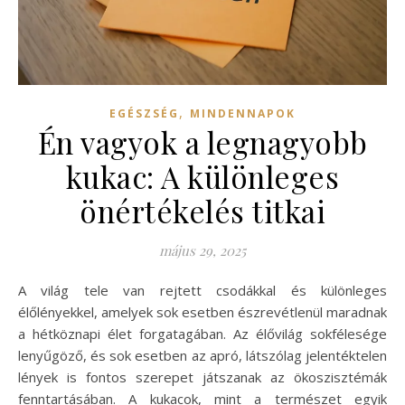
,
EGÉSZSÉG
MINDENNAPOK
Én vagyok a legnagyobb
kukac: A különleges
önértékelés titkai
május 29, 2025
A világ tele van rejtett csodákkal és különleges
élőlényekkel, amelyek sok esetben észrevétlenül maradnak
a hétköznapi élet forgatagában. Az élővilág sokfélesége
lenyűgöző, és sok esetben az apró, látszólag jelentéktelen
lények is fontos szerepet játszanak az ökoszisztémák
fenntartásában. A kukacok, mint a természet egyik