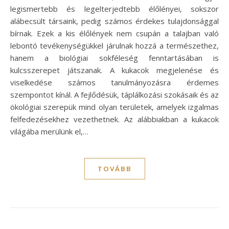
legismertebb és legelterjedtebb élőlényei, sokszor
alábecsült társaink, pedig számos érdekes tulajdonsággal
bírnak. Ezek a kis élőlények nem csupán a talajban való
lebontó tevékenységükkel járulnak hozzá a természethez,
hanem a biológiai sokféleség fenntartásában is
kulcsszerepet játszanak. A kukacok megjelenése és
viselkedése számos tanulmányozásra érdemes
szempontot kínál. A fejlődésük, táplálkozási szokásaik és az
ökológiai szerepük mind olyan területek, amelyek izgalmas
felfedezésekhez vezethetnek. Az alábbiakban a kukacok
világába merülünk el,…
TOVÁBB