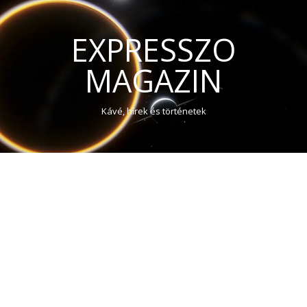
EXPRESSZO
MAGAZIN
Kávé, hírek és történetek