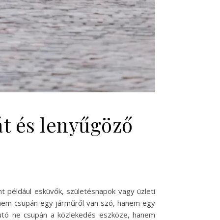
át és lenyűgöző
t például esküvők, születésnapok vagy üzleti
n nem csupán egy járműről van szó, hanem egy
 autó ne csupán a közlekedés eszköze, hanem