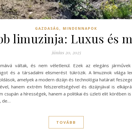
,
GAZDASÁG
MINDENNAPOK
bb limuzinja: Luxus és 
június 20, 2025
imáivá váltak, és nem véletlenül. Ezek az elegáns járműv
ot és a társadalmi elismerést tükrözik. A limuzinok világa le
dások, amelyek a modern dizájn és technológia határait feszegeti
vel, hanem extrém felszereltségével és dizájnjával is elkápr
 csupán a hírességek, hanem a politikai és üzleti elit körében i
ű, de…
TOVÁBB