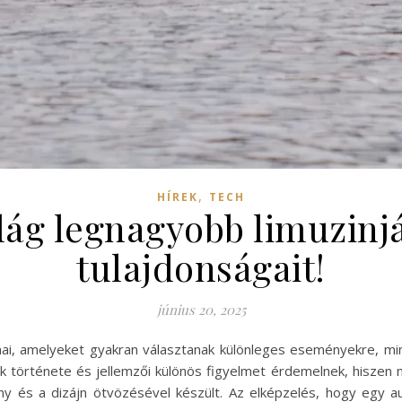
,
HÍREK
TECH
ilág legnagyobb limuzinj
tulajdonságait!
június 20, 2025
ai, amelyeket gyakran választanak különleges eseményekre, min
ak története és jellemzői különös figyelmet érdemelnek, hisze
ny és a dizájn ötvözésével készült. Az elképzelés, hogy egy