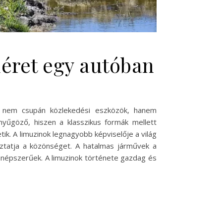
méret egy autóban
ek nem csupán közlekedési eszközök, hanem
nyűgöző, hiszen a klasszikus formák mellett
k. A limuzinok legnagyobb képviselője a világ
áztatja a közönséget. A hatalmas járművek a
s népszerűek. A limuzinok története gazdag és