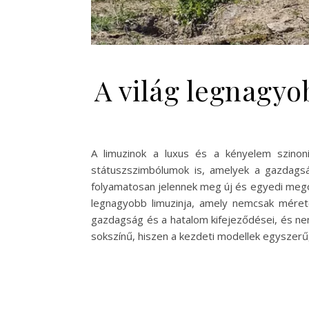
A világ legnagyo
A limuzinok a luxus és a kényelem szinon
státuszszimbólumok is, amelyek a gazdagság
folyamatosan jelennek meg új és egyedi megol
legnagyobb limuzinja, amely nemcsak méreté
gazdagság és a hatalom kifejeződései, és nem
sokszínű, hiszen a kezdeti modellek egyszer