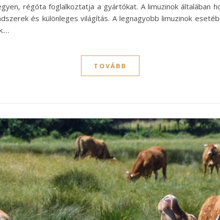
legyen, régóta foglalkoztatja a gyártókat. A limuzinok általában
rendszerek és különleges világítás. A legnagyobb limuzinok eset
k.…
TOVÁBB