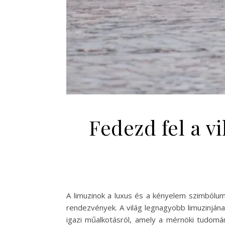
Fedezd fel a v
A limuzinok a luxus és a kényelem szimbólum
rendezvények. A világ legnagyobb limuzinján
igazi műalkotásról, amely a mérnöki tudomá