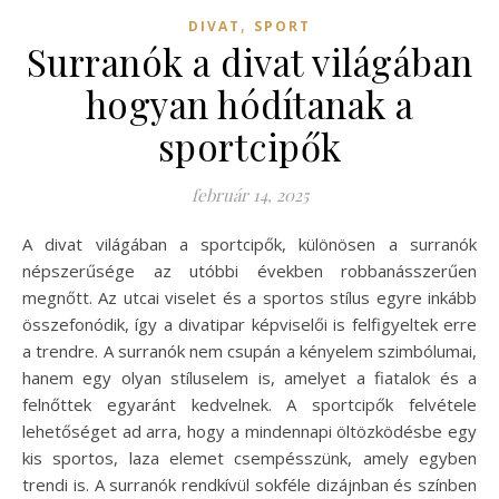
,
DIVAT
SPORT
Surranók a divat világában
hogyan hódítanak a
sportcipők
február 14, 2025
A divat világában a sportcipők, különösen a surranók
népszerűsége az utóbbi években robbanásszerűen
megnőtt. Az utcai viselet és a sportos stílus egyre inkább
összefonódik, így a divatipar képviselői is felfigyeltek erre
a trendre. A surranók nem csupán a kényelem szimbólumai,
hanem egy olyan stíluselem is, amelyet a fiatalok és a
felnőttek egyaránt kedvelnek. A sportcipők felvétele
lehetőséget ad arra, hogy a mindennapi öltözködésbe egy
kis sportos, laza elemet csempésszünk, amely egyben
trendi is. A surranók rendkívül sokféle dizájnban és színben