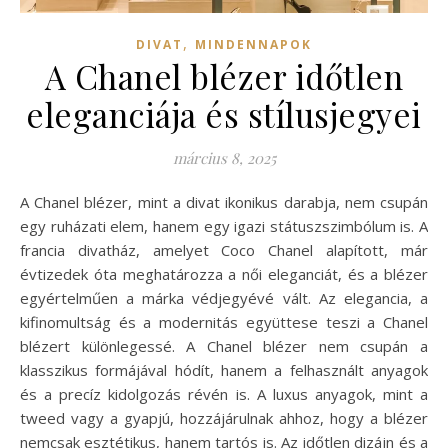
,
DIVAT
MINDENNAPOK
A Chanel blézer időtlen
eleganciája és stílusjegyei
március 8, 2025
A Chanel blézer, mint a divat ikonikus darabja, nem csupán
egy ruházati elem, hanem egy igazi státuszszimbólum is. A
francia divatház, amelyet Coco Chanel alapított, már
évtizedek óta meghatározza a női eleganciát, és a blézer
egyértelműen a márka védjegyévé vált. Az elegancia, a
kifinomultság és a modernitás együttese teszi a Chanel
blézert különlegessé. A Chanel blézer nem csupán a
klasszikus formájával hódít, hanem a felhasznált anyagok
és a precíz kidolgozás révén is. A luxus anyagok, mint a
tweed vagy a gyapjú, hozzájárulnak ahhoz, hogy a blézer
nemcsak esztétikus, hanem tartós is. Az időtlen dizájn és a