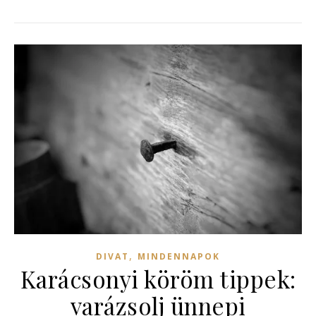
,
DIVAT
MINDENNAPOK
Karácsonyi köröm tippek:
varázsolj ünnepi