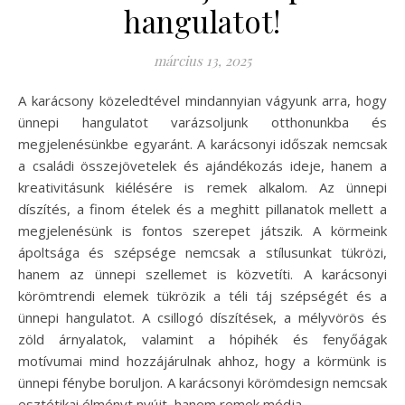
hangulatot!
március 13, 2025
A karácsony közeledtével mindannyian vágyunk arra, hogy
ünnepi hangulatot varázsoljunk otthonunkba és
megjelenésünkbe egyaránt. A karácsonyi időszak nemcsak
a családi összejövetelek és ajándékozás ideje, hanem a
kreativitásunk kiélésére is remek alkalom. Az ünnepi
díszítés, a finom ételek és a meghitt pillanatok mellett a
megjelenésünk is fontos szerepet játszik. A körmeink
ápoltsága és szépsége nemcsak a stílusunkat tükrözi,
hanem az ünnepi szellemet is közvetíti. A karácsonyi
körömtrendi elemek tükrözik a téli táj szépségét és a
ünnepi hangulatot. A csillogó díszítések, a mélyvörös és
zöld árnyalatok, valamint a hópihék és fenyőágak
motívumai mind hozzájárulnak ahhoz, hogy a körmünk is
ünnepi fénybe boruljon. A karácsonyi körömdesign nemcsak
esztétikai élményt nyújt, hanem remek módja…