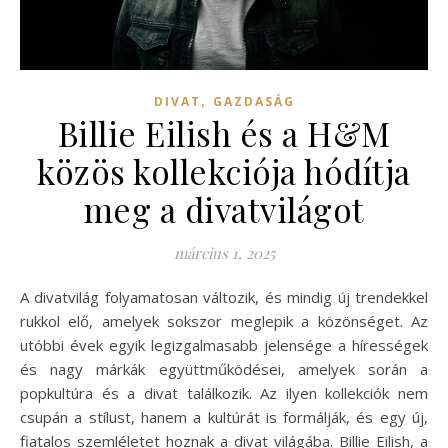
,
DIVAT
GAZDASÁG
Billie Eilish és a H&M
közös kollekciója hódítja
meg a divatvilágot
március 1, 2025
A divatvilág folyamatosan változik, és mindig új trendekkel
rukkol elő, amelyek sokszor meglepik a közönséget. Az
utóbbi évek egyik legizgalmasabb jelensége a hírességek
és nagy márkák együttműködései, amelyek során a
popkultúra és a divat találkozik. Az ilyen kollekciók nem
csupán a stílust, hanem a kultúrát is formálják, és egy új,
fiatalos szemléletet hoznak a divat világába. Billie Eilish, a