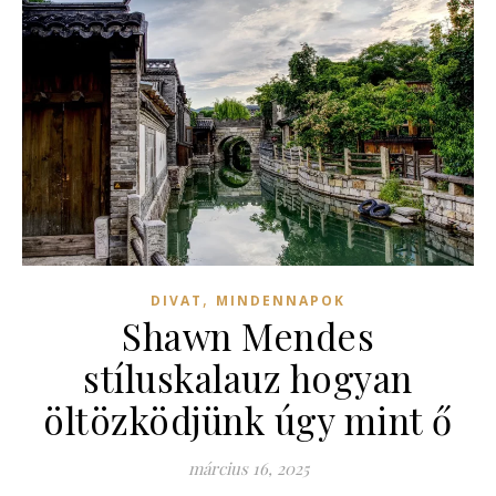
,
DIVAT
MINDENNAPOK
Shawn Mendes
stíluskalauz hogyan
öltözködjünk úgy mint ő
március 16, 2025