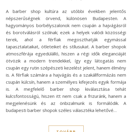
A barber shop kultúra az utóbbi években jelentős
népszerűségnek örvend, különösen Budapesten. A
hagyományos borbélyszalonok nem csupán a hajvágásról
és borotválásról szólnak; ezek a helyek valódi közösségi
terek, ahol a férfiak megoszthatják egymással
tapasztalataikat, ötleteiket és stílusukat. A barber shopok
atmoszférája egyedülálló, hiszen a régi idők eleganciáját
ötvözik a modern trendekkel, így egy látogatás nem
csupán egy rutin szépészeti kezelést jelent, hanem élmény
is. A férfiak számára a hajvágás és a szakállformázás nem
csupán külcsín, hanem a személyes kifejezés egyik formája
is. A megfelelő barber shop kiválasztása tehát
kulcsfontosságú, hiszen itt nem csak a frizuránk, hanem a
megjelenésünk és az önbizalmunk is formálódik. A
budapesti barber shopok széles választéka lehetővé…
TOVÁBB