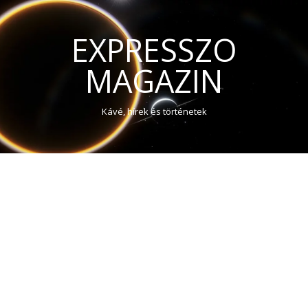
EXPRESSZO
MAGAZIN
Kávé, hírek és történetek