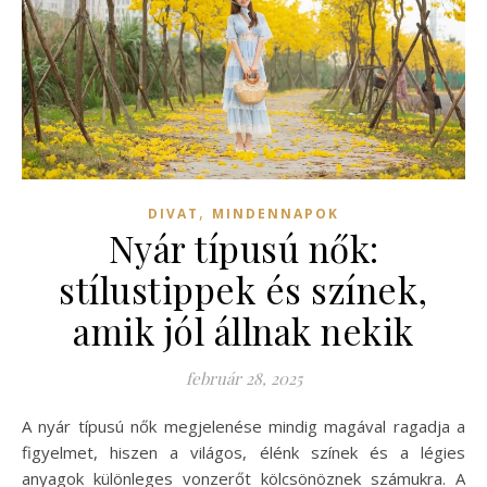
,
DIVAT
MINDENNAPOK
Nyár típusú nők:
stílustippek és színek,
amik jól állnak nekik
február 28, 2025
A nyár típusú nők megjelenése mindig magával ragadja a
figyelmet, hiszen a világos, élénk színek és a légies
anyagok különleges vonzerőt kölcsönöznek számukra. A