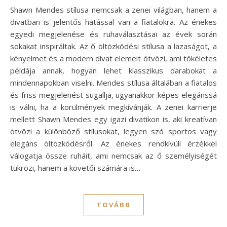
Shawn Mendes stílusa nemcsak a zenei világban, hanem a
divatban is jelentős hatással van a fiatalokra. Az énekes
egyedi megjelenése és ruhaválasztásai az évek során
sokakat inspiráltak. Az ő öltözködési stílusa a lazaságot, a
kényelmet és a modern divat elemeit ötvözi, ami tökéletes
példája annak, hogyan lehet klasszikus darabokat a
mindennapokban viselni. Mendes stílusa általában a fiatalos
és friss megjelenést sugallja, ugyanakkor képes elegánssá
is válni, ha a körülmények megkívánják. A zenei karrierje
mellett Shawn Mendes egy igazi divatikon is, aki kreatívan
ötvözi a különböző stílusokat, legyen szó sportos vagy
elegáns öltözködésről. Az énekes rendkívüli érzékkel
válogatja össze ruháit, ami nemcsak az ő személyiségét
tükrözi, hanem a követői számára is…
TOVÁBB