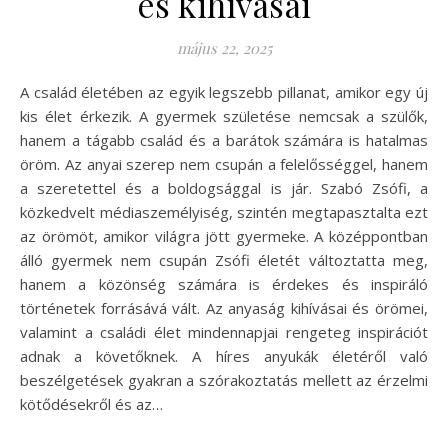
és kihívásai
május 22, 2025
A család életében az egyik legszebb pillanat, amikor egy új
kis élet érkezik. A gyermek születése nemcsak a szülők,
hanem a tágabb család és a barátok számára is hatalmas
öröm. Az anyai szerep nem csupán a felelősséggel, hanem
a szeretettel és a boldogsággal is jár. Szabó Zsófi, a
közkedvelt médiaszemélyiség, szintén megtapasztalta ezt
az örömöt, amikor világra jött gyermeke. A középpontban
álló gyermek nem csupán Zsófi életét változtatta meg,
hanem a közönség számára is érdekes és inspiráló
történetek forrásává vált. Az anyaság kihívásai és örömei,
valamint a családi élet mindennapjai rengeteg inspirációt
adnak a követőknek. A híres anyukák életéről való
beszélgetések gyakran a szórakoztatás mellett az érzelmi
kötődésekről és az…