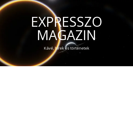
EXPRESSZO
MAGAZIN
Kávé, hírek és történetek